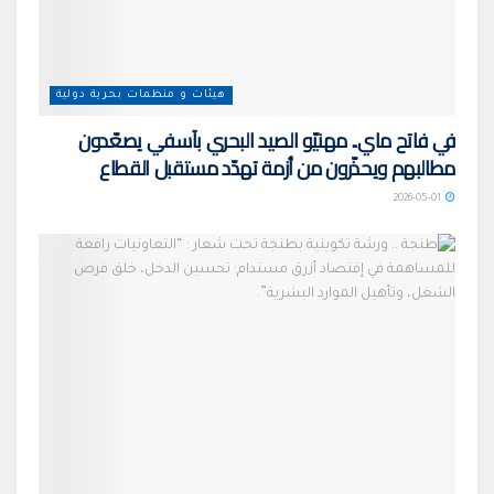
هيئات و منظمات بحرية دولية
في فاتح ماي.. مهنيّو الصيد البحري بآسفي يصعّدون
مطالبهم ويحذّرون من أزمة تهدّد مستقبل القطاع
2026-05-01