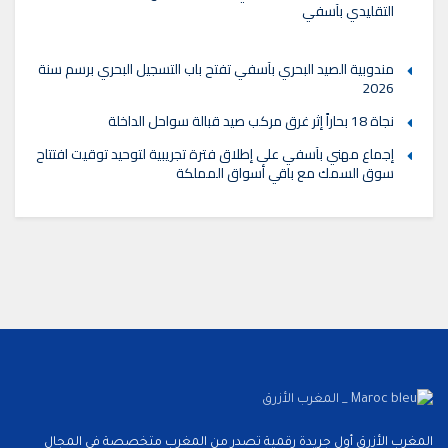
التقليدي بآسفي
مندوبية الصيد البحري بآسفي تفتح باب التسجيل البحري برسم سنة
2026
نجاة 18 بحاراً إثر غرق مركب صيد قبالة سواحل الداخلة
إجماع مهني بآسفي على إطلاق فترة تجريبية لتوحيد توقيت افتتاح
سوق السمك مع باقي أسواق المملكة
المغرب الأزرق أول جريدة رقمية تصدر من المغرب متخصصة في المجال