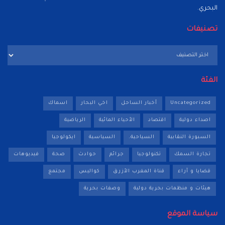
البحري.
تصنيفات
تصنيفات
الفئة
Uncategorized
أخبار الساحل
اخي البحار
اسماك
اصداء دولية
اقتصاد
الأحياء المائية
الرياضية
السبورة النقابية
السياحية.
السياسية
ايكولوجيا
تجارة السمك
تكنولوجيا
جرائم
حوادث
صحة
فيديوهات
قضايا و آراء
قناة المغرب الأزرق
كواليس
مجتمع
هيئات و منظمات بحرية دولية
وصفات بحرية
سياسة الموقع