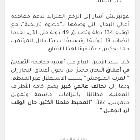
حيز التنفيذ.
غوتيريش أشار إلى الزخم المتزايد لدعم معاهدة
أعالي البحار، التي وصفها بـ”خطوة تاريخية”، مع
توقيع 134 دولة وتصديق 49 دولة حتى الآن، بعدما
انضاف 18 توقيعًا وتصديقًا جديدًا خلال المؤتمر ،
مما يعكس دعمًا قويًا لهذا الاتفاق.
كما شدد الأمين العام على أهمية مكافحة
التعدين
في أعماق البحار
، محذرًا من تحول أعماق البحار إلى
“الغرب المتوحش” بسبب الاستغلال غير المنظم.
ودعا إلى
تحالف عالمي كبير
يضم كافة الأطراف
المعنية، مطالبًا بالتزامات حاسمة وتمويل
ملموس، قائلاً:
“المحيط منحنا الكثير. حان الوقت
لرد الجميل.”