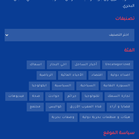
البحري.
تصنيفات
تصنيفات
الفئة
Uncategorized
أخبار الساحل
اخي البحار
اسماك
اصداء دولية
اقتصاد
الأحياء المائية
الرياضية
السبورة النقابية
السياحية.
السياسية
ايكولوجيا
تجارة السمك
تكنولوجيا
جرائم
حوادث
صحة
فيديوهات
قضايا و آراء
قناة المغرب الأزرق
كواليس
مجتمع
هيئات و منظمات بحرية دولية
وصفات بحرية
سياسة الموقع