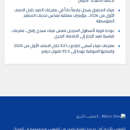
لحماية مصيدة “الأربيان”
ميناء المضيق يسجل تراجعاً حاداً في مفرغات الصيد خلال النصف
الأول من 2026.. مؤشرات مقلقة تعكس تحديات المصايد
المتوسطية
عودة قوية لأسطول السردين تنعش ميناء سيدي إفني.. مفرغات
قياسية تعيد الزخم إلى الاقتصاد البحري
مفرغات ميناء آسفي تتراجع بـ37% خلال النصف الأول من 2026
وقيمتها السوقية تهبط إلى 95.5 مليون درهم
المغرب الأزرق أول جريدة رقمية تصدر من المغرب متخصصة في المجال