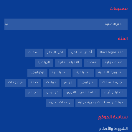
تصنيفات
تصنيفات
الفئة
Uncategorized
أخبار الساحل
اخي البحار
اسماك
اصداء دولية
اقتصاد
الأحياء المائية
الرياضية
السبورة النقابية
السياحية.
السياسية
ايكولوجيا
تجارة السمك
تكنولوجيا
جرائم
حوادث
صحة
فيديوهات
قضايا و آراء
قناة المغرب الأزرق
كواليس
مجتمع
هيئات و منظمات بحرية دولية
وصفات بحرية
سياسة الموقع
الشروط والأحكام