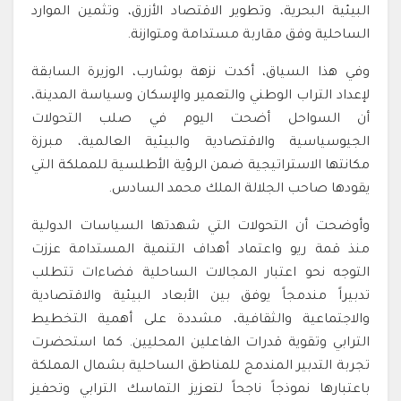
البيئية البحرية، وتطوير الاقتصاد الأزرق، وتثمين الموارد
الساحلية وفق مقاربة مستدامة ومتوازنة.
وفي هذا السياق، أكدت نزهة بوشارب، الوزيرة السابقة
لإعداد التراب الوطني والتعمير والإسكان وسياسة المدينة،
أن السواحل أضحت اليوم في صلب التحولات
الجيوسياسية والاقتصادية والبيئية العالمية، مبرزة
مكانتها الاستراتيجية ضمن الرؤية الأطلسية للمملكة التي
يقودها صاحب الجلالة الملك محمد السادس.
وأوضحت أن التحولات التي شهدتها السياسات الدولية
منذ قمة ريو واعتماد أهداف التنمية المستدامة عززت
التوجه نحو اعتبار المجالات الساحلية فضاءات تتطلب
تدبيراً مندمجاً يوفق بين الأبعاد البيئية والاقتصادية
والاجتماعية والثقافية، مشددة على أهمية التخطيط
الترابي وتقوية قدرات الفاعلين المحليين. كما استحضرت
تجربة التدبير المندمج للمناطق الساحلية بشمال المملكة
باعتبارها نموذجاً ناجحاً لتعزيز التماسك الترابي وتحفيز