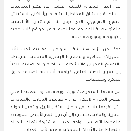
على الدور المحوري للبحث العلمي في فهم الديناميات
الساحلية واستباق المخاطر البيئية، مبرزاً الغنى الاستثنائي
للتنوع البيولوجي الذي تزخر به الواجهتان الأطلسية
والمتوسطية للمملكة، وما تضمانه من مواقع ذات أهمية
إيكولوجية وبيولوجية عالية.
وحذر من تزايد هشاشة السواحل المغربية تحت تأثير
التغيرات المناخية والضغوط البشرية المتنامية المرتبطة
بالتوسع العمراني والأنشطة السياحية والاقتصادية، داعياً
إلى تعزيز البحث العلمي كرافعة أساسية لصياغة حلول
مبتكرة ومستدامة.
من جهتها، استعرضت نوزت بوريقة، مديرة المعهد العالي
لعلوم البحار «الابتكار الأزرق» بتونس، التجارب والمبادرات
التي تقودها بلادها في مجال الابتكار الأزرق وتثمين الموارد
البحرية والمائية، مشيرة إلى أن دول البحر الأبيض المتوسط
والمحيط الأطلسي تواجه تحديات مشتركة تتعلق بالمناخ
والحفاظ على الثروات السمكية وتعزيز الأمن الغذائي.