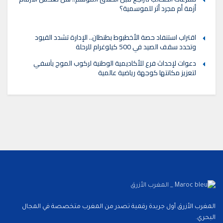
أزمة أم مجرد أثر للموسمية؟
اقتراب استنفاد حصة الأخطبوط بطنطان.. الإدارة تشدد القيود
وتحدد سقف الصيد في 500 كيلوغرام للرحلة
دعوات لإحداث فرع للأكاديمية الوطنية لركوب الموج بآسفي
لتعزيز مكانتها كوجهة رياضية عالمية
المغرب الأزرق أول جريدة رقمية تصدر من المغرب متخصصة في المجال
البحري.