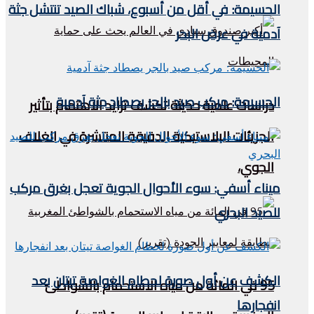
الحسيمة: في أقل من أسبوع، شباك الصيد تنتشل جثة
آدمية في عرض البحر
الحسيمة: مركب صيد بالجر يصطاد جثة آدمية
دراسات علمية حديثة تكشف تزايد الاهتمام بتأثير
الجزيئات البلاستيكية الدقيقة المنتشرة في الغلاف
الجوي،
ميناء أسفي: سوء الأحوال الجوية تعجل بغرق مركب
للصيد البحري
الكشف عن أول صورة لحطام الغواصة تيتان بعد
95 في المائة من مياه الاستحمام بالشواطئ
انفجارها