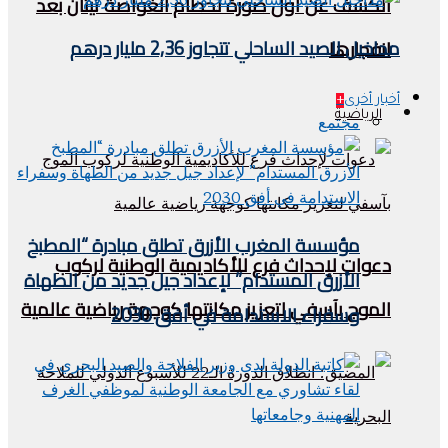
الكشف عن أول صورة لحطام الغواصة تيتان بعد
مداخيل الصيد الساحلي تتجاوز 2,36 مليار درهم
انفجارها
أخبار أخرى
+
الرياضية
مجتمع
مؤسسة المغرب الأزرق تطلق مبادرة “المطبخ
دعوات لإحداث فرع للأكاديمية الوطنية لركوب
الأزرق المستدام” لإعداد جيل جديد من الطهاة
الموج بآسفي لتعزيز مكانتها كوجهة رياضية عالمية
وسفراء الاستدامة في أفق 2030