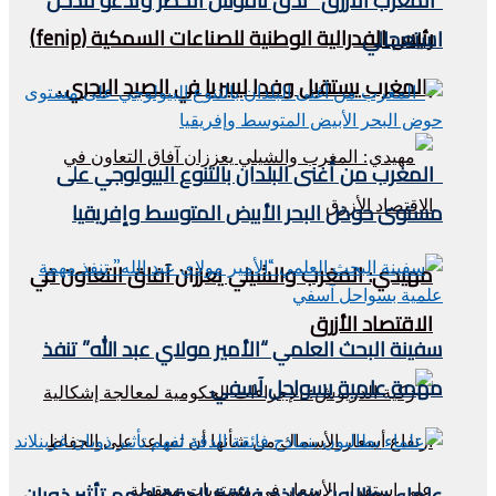
“المغرب الأزرق” تدق ناقوس الخطر وتدعو لتدخل
رئيس الفدرالية الوطنية للصناعات السمكية (fenip)
استعجالي
بالمغرب يستقبل وفدا ليبيريا في الصيد البحري .
المغرب من أغنى البلدان بالتنوع البيولوجي على
مستوى حوض البحر الأبيض المتوسط وإفريقيا
مهيدي: المغرب والشيلي يعززان آفاق التعاون في
الاقتصاد الأزرق
سفينة البحث العلمي “الأمير مولاي عبد الله” تنفذ
مهمة علمية بسواحل آسفي
علماء يطالبون بنماذج فائقة الدقة لفهم تأثير ذوبان