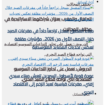
أخبار الساحل
البرتغال والمغرب يعززان شراكتهما الاستراتيجية في
مختلف المجالات
ميناء المضيق يسجل تراجعاً حاداً في مفرغات الصيد
خلال النصف الأول من 2026.. مؤشرات مقلقة
تعكس تحديات المصايد المتوسطية
الدريوش: نعمل على تجاوز التداعيات السوسيو
عودة قوية لأسطول السردين تنعش ميناء سيدي
اقتصادية التي تواجه قطاع الصيد البحري.
إفني.. مفرغات قياسية تعيد الزخم إلى الاقتصاد
البحري
أخبار الساحل