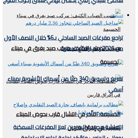
شاطئ سيدي إفني يحتضن نهائي سباق ركوب الموج
اسماك
تراجع مفرغات الصيد الساحلي بـ6% خلال النصف الأول
بسبب الضباب الكثيف: مركب صيد يغرق في ميناء
من 2026 رغم ارتفاع قيمتها
الحسيمة
تفريغ وتسويق 340 طنًا من أسماك الأنشوبة بميناء
آسفي
الحسيمة: التأخر في انتشال قارب بحوض الميناء
انتعاشة مصيدة السردين تعزز المفرغات السمكية
يتسبب في إغراق قاربين
بموانئ الجنوب وتؤكد نجاعة تدابير الاستدامة