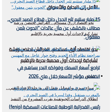
الأمل إلى البحارة والأسواق
15 مليار سنتيم تثير الجدل داخل قطاع الصيد البحري..
مطالب بالكشف عن مآل عائدات “الحوت بثمن
معقول”
نحو اقتصاد أزرق مستدام.. العرائش تحتضن ورشة
تشاركية لإحداث أول محمية بحرية بالإقليم
تراجع أسعار السمك وفواكه البحر يساهم في
انخفاض مؤشر الأسعار خلال ماي 2026
اقتصاد
رئيس الفدرالية الوطنية للصناعات السمكية (fenip)