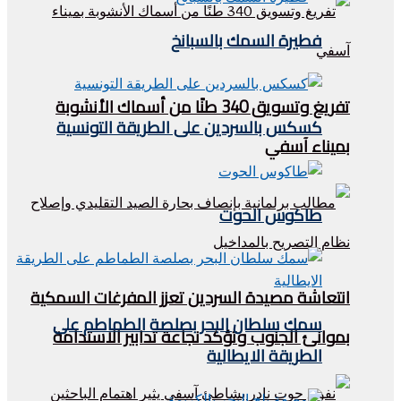
فطيرة السمك بالسبانخ
تفريغ وتسويق 340 طنًا من أسماك الأنشوبة
كسكس بالسردين على الطريقة التونسية
بميناء آسفي
طاكوس الحوت
انتعاشة مصيدة السردين تعزز المفرغات السمكية
سمك سلطان البحر بصلصة الطماطم على
بموانئ الجنوب وتؤكد نجاعة تدابير الاستدامة
الطريقة الايطالية