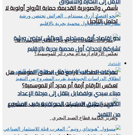
الأمل إلى البحارة والأسواق
بآسفي والصويرية القديمة: حماية الأرواح أولوية لا
تحتمل التأجيل
نحو اقتصاد أزرق مستدام.. العرائش تحتضن ورشة
تشاركية لإحداث أول محمية بحرية بالإقليم
اقتصاد
مفرغات الطحالب تتراجع قبل انطلاق الموسم.. هل
تعكس الأرقام أزمة أم مجرد أثر للموسمية؟
ميناء سيدي بولفضايل ينتقل إلى مرحلة الإعداد
التقني.. انطلاق الدراسات الجيوتقنية يقرب المشروع
من التنفيذ