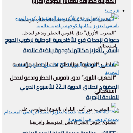
المغربية مطابقة لمعايير الجودة (تقرير)
الرياضية
دعوات لإحداث فرع للأكاديمية الوطنية لركوب الموج
بآسفي لتعزيز مكانتها كوجهة رياضية عالمية
شاطئ “الوطية” بطانطان تحت الحصار: مؤسسة
“المغرب الأزرق” تدق ناقوس الخطر وتدعو لتدخل
المضيق: انطلاق الدورة الـ22 للأسبوع الدولي
استعجالي
للملاحة البحرية