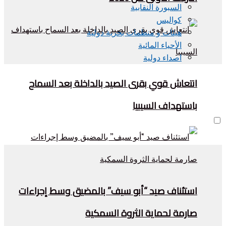
السبورة النقابية
كواليس
هيئات و منظمات بحرية دولية
الأحياء المائية
اصداء دولية
انتعاش قوي بقرى الصيد بالداخلة بعد السماح
باستهداف السيبيا
استئناف صيد “أبو سيف” بالمضيق وسط إجراءات
صارمة لحماية الثروة السمكية