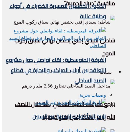
منافسة “صياد الحمرية”
الذكرى الخمسين للمسيرة الخضراء في أجواء
وطنية عالية
شاطئ سيدي إفني يحتضن نهائي سباق ركوب
الموج
الغرفة المتوسطية : لقاء تواصلي حول مشروع
التعاقد بين أرباب المراكب والبحارة في قطاع
اسماك
الصيد الساحلي
وصفات بحرية
تراجع مفرغات الصيد الساحلي بـ6% خلال النصف
تاريخ المأكولات البحرية عبر السنين
الأول من 2026 رغم ارتفاع قيمتها