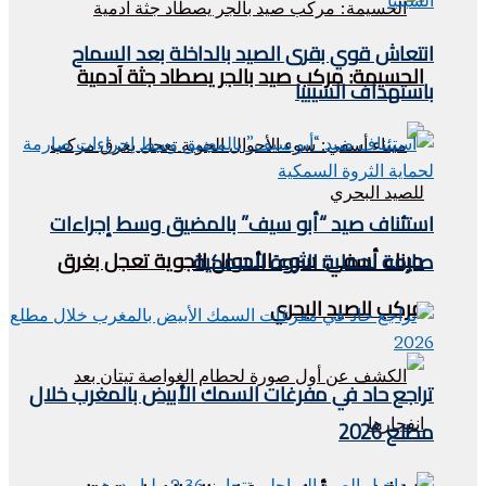
انتعاش قوي بقرى الصيد بالداخلة بعد السماح
الحسيمة: مركب صيد بالجر يصطاد جثة آدمية
باستهداف السيبيا
استئناف صيد “أبو سيف” بالمضيق وسط إجراءات
ميناء أسفي: سوء الأحوال الجوية تعجل بغرق
صارمة لحماية الثروة السمكية
مركب للصيد البحري
تراجع حاد في مفرغات السمك الأبيض بالمغرب خلال
مطلع 2026