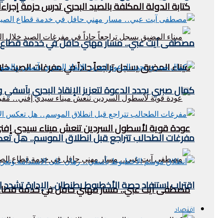
كتابة الدولة المكلفة بالصيد البحري تدرس حزمة إجراءا
مصطفى آيت عبي.. مسار مهني حافل في خدمة قطاع ا
ميناء المضيق يسجل تراجعاً حاداً في مفرغات الصيد خلال النصف الأول من 2026.. مؤشرات مقل
كمال صبري يجدد الدعوة لتعزيز الإنقاذ البحري بآسفي وا
عودة قوية لأسطول السردين تنعش ميناء سيدي إفني.. 
مفرغات الطحالب تتراجع قبل انطلاق الموسم.. هل تعكس
اقتراب استنفاد حصة الأخطبوط بطنطان.. الإدارة تشدد القيود وتحدد
مصطفى آيت عبي.. مسار مهني حافل في خدمة قطاع 
اقتصاد