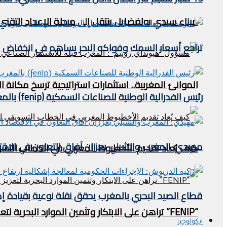
ميناء سيدي بولفضايل ينتقل إلى مرحلة الإعداد التقني.
تراجع أسعار السمك وفواكه البحر يساهم في انخفاض مؤشر
الموانئ المغربية.. استثمارات استراتيجية ترسخ مكان
رئيس الفدرالية الوطنية للصناعات السمكية (fenip) بالمغرب يستقبل وفدا ليبيريا في الصيد البحري .
مهيدي: المغرب والشيلي يعززان آفاق التعاون في الاقتص
كيف يُعاد تقديم الأخطبوط المغربي في الخطاب التس
قطاع الصيد البحري بالمغرب يحقق نقلة نوعية بقيادة إ
“FENIP” تراهن على الابتكار وتثمين الموارد البحرية لتعزيز تنافسية الصناعة المغربية
ايكولوجيا