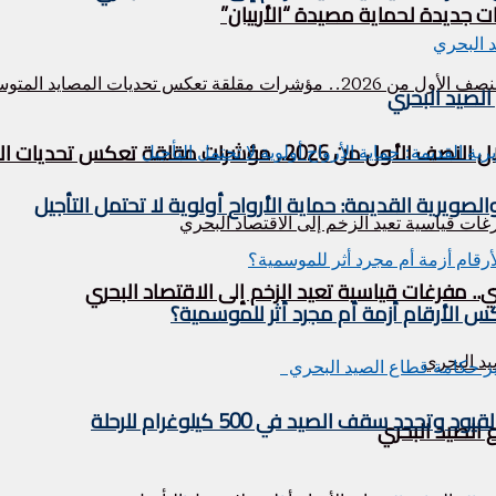
ت جديدة لحماية مصيدة “الأربيان”
لصيد البحري
قة تعكس تحديات المصايد المتوسطية
لصويرية القديمة: حماية الأرواح أولوية لا تحتمل التأجيل
مفرغات قياسية تعيد الزخم إلى الاقتصاد البحري
 الأرقام أزمة أم مجرد أثر للموسمية؟
 سقف الصيد في 500 كيلوغرام للرحلة
الصيد البحري