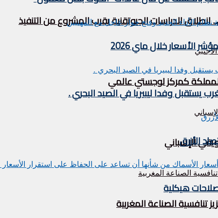
. انطلاق الدراسات الجيوتقنية يقرب المشروع من التنفيذ
 الأسعار خلال ماي 2026
ة المملكة كمركز لوجستي عالمي
اد الأزرق
ويقي الإسباني
صلاحات هيكلية