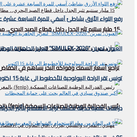
رفع اللواء الأزرق بشاطئ آسفي للمرة السابعة عشرة على 
15 مليار سنتيم تثير الجدل داخل قطاع الصيد البحري.. مطالب بالكشف عن مآل عائدات “الحوت بثمن معقول”
العيون: تمرين “SIMULEX-2026” لتعزيز الجاهزية الوطنية في مواجهة مخاطر التلوث البحري
تراجع أسعار السمك وفواكه البحر يساهم في انخفاض مؤش
تونس تقر الراحة البيولوجية للأخطبوط الى غاية 15 اكتوبر
رئيس الفدرالية الوطنية للصناعات السمكية (fenip) بالمغرب يستقبل وفدا ليبيريا في الصيد البحري .
دراسات علمية حديثة تكشف تزايد الاهتمام بتأثير الجزيئ