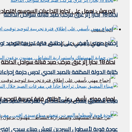
الدريوش: نعمل على تجاوز التداعيات السوسيو اقتصادية
نجاة 18 بحاراً إثر غرق مركب صيد قبالة سواحل الداخلة
أخبار الساحل
إجماع مهني بآسفي على إطلاق فترة تجريبية لتوحيد 
نجاة 18 بحاراً إثر غرق مركب صيد قبالة سواحل الداخلة
كتابة الدولة المكلفة بالصيد البحري تدرس حزمة إجراءات
إجماع مهني بآسفي على إطلاق فترة تجريبية لتوحيد
ميناء المضيق يسجل تراجعاً حاداً في مفرغات الصيد خلال النصف الأول من 2026.. مؤشرات مقلقة
عودة قوية لأسطول السردين تنعش ميناء سيدي إفني.. م