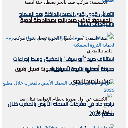
انتعاش قوي بقرى الصيد بالداخلة بعد السماح
الحسيمة: مركب صيد بالجر يصطاد جثة آدمية
باستهداف السيبيا
استئناف صيد “أبو سيف” بالمضيق وسط إجراءات
ميناء أسفي: سوء الأحوال الجوية تعجل بغرق
صارمة لحماية الثروة السمكية
مركب للصيد البحري
تراجع حاد في مفرغات السمك الأبيض بالمغرب خلال
مطلع 2026