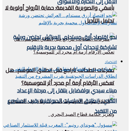
الأمل إلى البحارة والأسواق
بآسفي والصويرية القديمة: حماية الأرواح أولوية لا
تحتمل التأجيل
نحو اقتصاد أزرق مستدام.. العرائش تحتضن ورشة
تشاركية لإحداث أول محمية بحرية بالإقليم
اقتصاد
مفرغات الطحالب تتراجع قبل انطلاق الموسم.. هل
تعكس الأرقام أزمة أم مجرد أثر للموسمية؟
ميناء سيدي بولفضايل ينتقل إلى مرحلة الإعداد
التقني.. انطلاق الدراسات الجيوتقنية يقرب المشروع
من التنفيذ