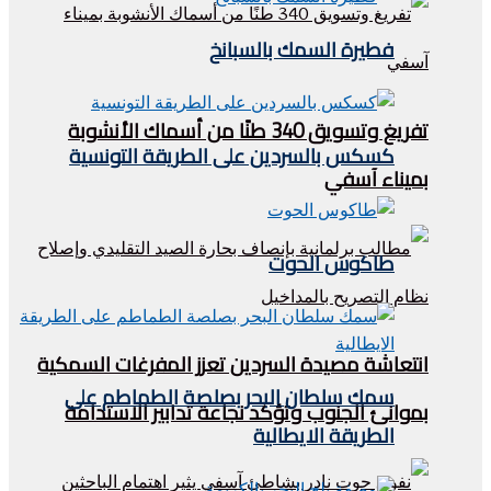
فطيرة السمك بالسبانخ
تفريغ وتسويق 340 طنًا من أسماك الأنشوبة
كسكس بالسردين على الطريقة التونسية
بميناء آسفي
طاكوس الحوت
انتعاشة مصيدة السردين تعزز المفرغات السمكية
سمك سلطان البحر بصلصة الطماطم على
بموانئ الجنوب وتؤكد نجاعة تدابير الاستدامة
الطريقة الايطالية