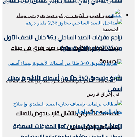
شاطئ سيدي إفني يحتضن نهائي سباق ركوب الموج
اسماك
تراجع مفرغات الصيد الساحلي بـ6% خلال النصف الأول
بسبب الضباب الكثيف: مركب صيد يغرق في ميناء
من 2026 رغم ارتفاع قيمتها
الحسيمة
تفريغ وتسويق 340 طنًا من أسماك الأنشوبة بميناء
آسفي
الحسيمة: التأخر في انتشال قارب بحوض الميناء
انتعاشة مصيدة السردين تعزز المفرغات السمكية
يتسبب في إغراق قاربين
بموانئ الجنوب وتؤكد نجاعة تدابير الاستدامة