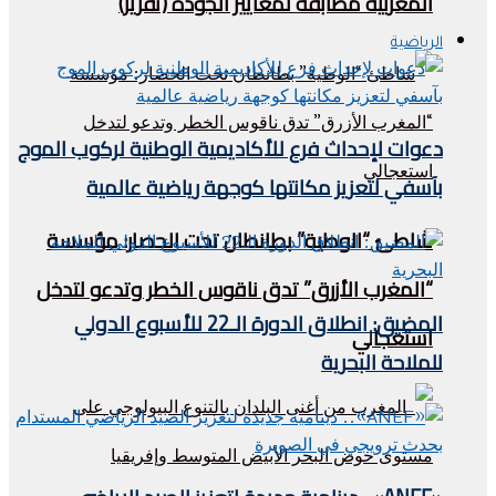
المغربية مطابقة لمعايير الجودة (تقرير)
الرياضية
دعوات لإحداث فرع للأكاديمية الوطنية لركوب الموج
بآسفي لتعزيز مكانتها كوجهة رياضية عالمية
شاطئ “الوطية” بطانطان تحت الحصار: مؤسسة
“المغرب الأزرق” تدق ناقوس الخطر وتدعو لتدخل
المضيق: انطلاق الدورة الـ22 للأسبوع الدولي
استعجالي
للملاحة البحرية