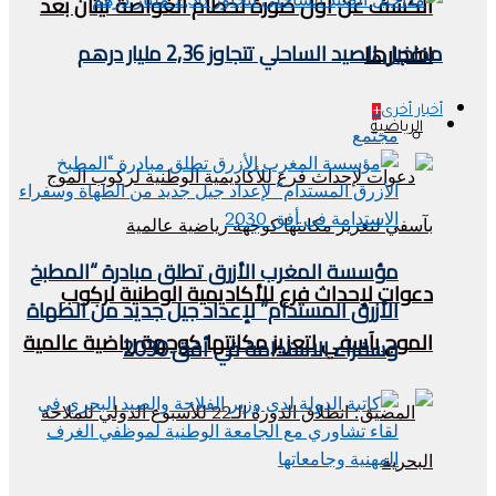
الكشف عن أول صورة لحطام الغواصة تيتان بعد
مداخيل الصيد الساحلي تتجاوز 2,36 مليار درهم
انفجارها
أخبار أخرى
+
الرياضية
مجتمع
مؤسسة المغرب الأزرق تطلق مبادرة “المطبخ
دعوات لإحداث فرع للأكاديمية الوطنية لركوب
الأزرق المستدام” لإعداد جيل جديد من الطهاة
الموج بآسفي لتعزيز مكانتها كوجهة رياضية عالمية
وسفراء الاستدامة في أفق 2030