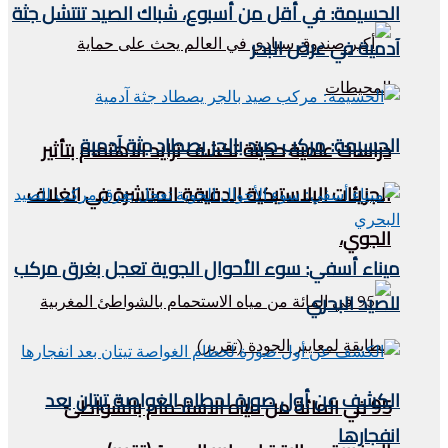
الحسيمة: في أقل من أسبوع، شباك الصيد تنتشل جثة
آدمية في عرض البحر
الحسيمة: مركب صيد بالجر يصطاد جثة آدمية
دراسات علمية حديثة تكشف تزايد الاهتمام بتأثير
الجزيئات البلاستيكية الدقيقة المنتشرة في الغلاف
الجوي،
ميناء أسفي: سوء الأحوال الجوية تعجل بغرق مركب
للصيد البحري
الكشف عن أول صورة لحطام الغواصة تيتان بعد
95 في المائة من مياه الاستحمام بالشواطئ
انفجارها