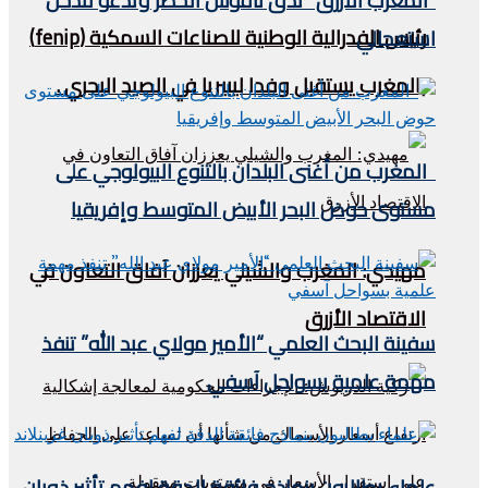
“المغرب الأزرق” تدق ناقوس الخطر وتدعو لتدخل
رئيس الفدرالية الوطنية للصناعات السمكية (fenip)
استعجالي
بالمغرب يستقبل وفدا ليبيريا في الصيد البحري .
المغرب من أغنى البلدان بالتنوع البيولوجي على
مستوى حوض البحر الأبيض المتوسط وإفريقيا
مهيدي: المغرب والشيلي يعززان آفاق التعاون في
الاقتصاد الأزرق
سفينة البحث العلمي “الأمير مولاي عبد الله” تنفذ
مهمة علمية بسواحل آسفي
علماء يطالبون بنماذج فائقة الدقة لفهم تأثير ذوبان