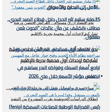
الأمل إلى البحارة والأسواق
15 مليار سنتيم تثير الجدل داخل قطاع الصيد البحري..
مطالب بالكشف عن مآل عائدات “الحوت بثمن
معقول”
نحو اقتصاد أزرق مستدام.. العرائش تحتضن ورشة
تشاركية لإحداث أول محمية بحرية بالإقليم
تراجع أسعار السمك وفواكه البحر يساهم في
انخفاض مؤشر الأسعار خلال ماي 2026
اقتصاد
رئيس الفدرالية الوطنية للصناعات السمكية (fenip)