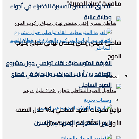
منافسة “صياد الحمرية”
الذكرى الخمسين للمسيرة الخضراء في أجواء
وطنية عالية
شاطئ سيدي إفني يحتضن نهائي سباق ركوب
الموج
الغرفة المتوسطية : لقاء تواصلي حول مشروع
التعاقد بين أرباب المراكب والبحارة في قطاع
اسماك
الصيد الساحلي
وصفات بحرية
تراجع مفرغات الصيد الساحلي بـ6% خلال النصف
تاريخ المأكولات البحرية عبر السنين
الأول من 2026 رغم ارتفاع قيمتها