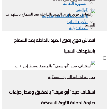
السبورة النقابية
كواليس
هيئات و منظمات بحرية دولية
الأحياء المائية
اصداء دولية
انتعاش قوي بقرى الصيد بالداخلة بعد السماح
باستهداف السيبيا
استئناف صيد “أبو سيف” بالمضيق وسط إجراءات
صارمة لحماية الثروة السمكية