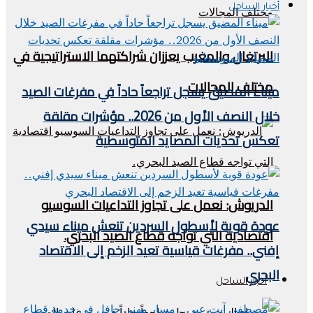
أخبار الساحل
البرتغال والمغرب يعززان شراكتهما الاستراتيجية في
مختلف المجالات
ميناء المضيق يسجل تراجعاً حاداً في مفرغات الصيد
خلال النصف الأول من 2026.. مؤشرات مقلقة
تعكس تحديات المصايد المتوسطية
الدريوش: نعمل على تجاوز التداعيات السوسيو
عودة قوية لأسطول السردين تنعش ميناء سيدي
اقتصادية التي تواجه قطاع الصيد البحري.
إفني.. مفرغات قياسية تعيد الزخم إلى الاقتصاد
البحري
أخبار الساحل