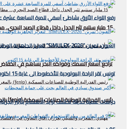
رفع اللواء الأزرق بشاطئ آسفي للمرة السابعة عشرة على 
15 مليار سنتيم تثير الجدل داخل قطاع الصيد البحري.. مطالب بالكشف عن مآل عائدات “الحوت بثمن معقول”
العيون: تمرين “SIMULEX-2026” لتعزيز الجاهزية الوطنية في مواجهة مخاطر التلوث البحري
تراجع أسعار السمك وفواكه البحر يساهم في انخفاض مؤش
تونس تقر الراحة البيولوجية للأخطبوط الى غاية 15 اكتوبر
رئيس الفدرالية الوطنية للصناعات السمكية (fenip) بالمغرب يستقبل وفدا ليبيريا في الصيد البحري .
دراسات علمية حديثة تكشف تزايد الاهتمام بتأثير الجزيئ