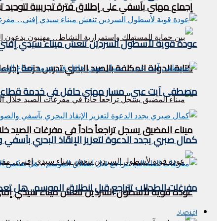
إجماع مهني بآسفي على إطلاق فترة تجريبية لتوحيد
عودة قوية لأسطول السردين تنعش ميناء سيدي إفني.. م
كتابة الدولة المكلفة بالصيد البحري تدرس حزمة إجراءا
مصطفى آيت عبي.. مسار مهني حافل في خدمة قطاع ا
ميناء المضيق يسجل تراجعاً حاداً في مفرغات الصيد خلال النصف الأول من 2026.. مؤشرات مقل
كمال صبري يجدد الدعوة لتعزيز الإنقاذ البحري بآسفي وا
مفرغات الطحالب تتراجع قبل انطلاق الموسم.. هل تعكس
عودة قوية لأسطول السردين تنعش ميناء سيدي إفني.. 
اقتصاد