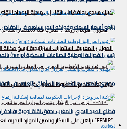
ميناء سيدي بولفضايل ينتقل إلى مرحلة الإعداد التقني.
تراجع أسعار السمك وفواكه البحر يساهم في انخفاض مؤشر
الموانئ المغربية.. استثمارات استراتيجية ترسخ مكان
رئيس الفدرالية الوطنية للصناعات السمكية (fenip) بالمغرب يستقبل وفدا ليبيريا في الصيد البحري .
مهيدي: المغرب والشيلي يعززان آفاق التعاون في الاقتص
كيف يُعاد تقديم الأخطبوط المغربي في الخطاب التس
قطاع الصيد البحري بالمغرب يحقق نقلة نوعية بقيادة إ
“FENIP” تراهن على الابتكار وتثمين الموارد البحرية لتعزيز تنافسية الصناعة المغربية
ايكولوجيا