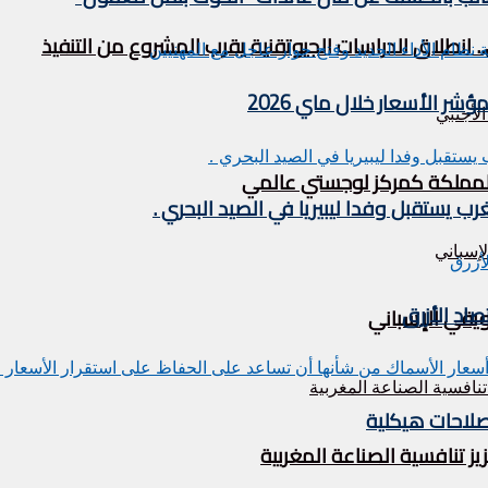
. انطلاق الدراسات الجيوتقنية يقرب المشروع من التنفيذ
 الأسعار خلال ماي 2026
ة المملكة كمركز لوجستي عالمي
اد الأزرق
ويقي الإسباني
صلاحات هيكلية