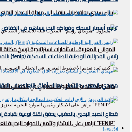
ميناء سيدي بولفضايل ينتقل إلى مرحلة الإعداد التقني.
تراجع أسعار السمك وفواكه البحر يساهم في انخفاض مؤشر
الموانئ المغربية.. استثمارات استراتيجية ترسخ مكان
رئيس الفدرالية الوطنية للصناعات السمكية (fenip) بالمغرب يستقبل وفدا ليبيريا في الصيد البحري .
مهيدي: المغرب والشيلي يعززان آفاق التعاون في الاقتص
كيف يُعاد تقديم الأخطبوط المغربي في الخطاب التس
قطاع الصيد البحري بالمغرب يحقق نقلة نوعية بقيادة إ
“FENIP” تراهن على الابتكار وتثمين الموارد البحرية لتعزيز تنافسية الصناعة المغربية
ايكولوجيا