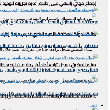
إجماع مهني بآسفي على إطلاق فترة تجريبية لتوحيد
عودة قوية لأسطول السردين تنعش ميناء سيدي إفني.. م
كتابة الدولة المكلفة بالصيد البحري تدرس حزمة إجراءا
مصطفى آيت عبي.. مسار مهني حافل في خدمة قطاع ا
ميناء المضيق يسجل تراجعاً حاداً في مفرغات الصيد خلال النصف الأول من 2026.. مؤشرات مقل
كمال صبري يجدد الدعوة لتعزيز الإنقاذ البحري بآسفي وا
مفرغات الطحالب تتراجع قبل انطلاق الموسم.. هل تعكس
عودة قوية لأسطول السردين تنعش ميناء سيدي إفني.. 
اقتصاد