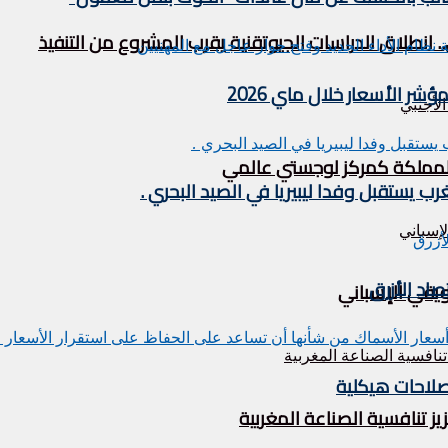
. انطلاق الدراسات الجيوتقنية يقرب المشروع من التنفيذ
 الأسعار خلال ماي 2026
ة المملكة كمركز لوجستي عالمي
اد الأزرق
ويقي الإسباني
صلاحات هيكلية