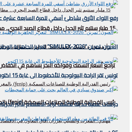
رفع اللواء الأزرق بشاطئ آسفي للمرة السابعة عشرة على 
15 مليار سنتيم تثير الجدل داخل قطاع الصيد البحري.. مطالب بالكشف عن مآل عائدات “الحوت بثمن معقول”
العيون: تمرين “SIMULEX-2026” لتعزيز الجاهزية الوطنية في مواجهة مخاطر التلوث البحري
تراجع أسعار السمك وفواكه البحر يساهم في انخفاض مؤش
تونس تقر الراحة البيولوجية للأخطبوط الى غاية 15 اكتوبر
رئيس الفدرالية الوطنية للصناعات السمكية (fenip) بالمغرب يستقبل وفدا ليبيريا في الصيد البحري .
دراسات علمية حديثة تكشف تزايد الاهتمام بتأثير الجزيئ