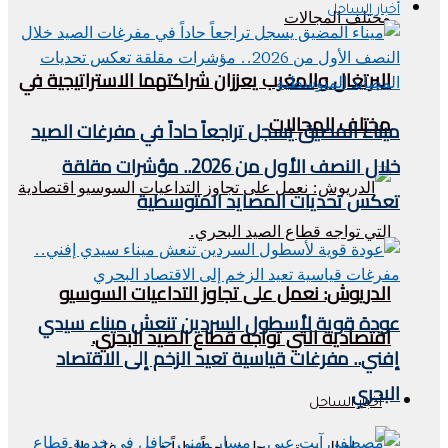
أخبار الساحل
البرتغال والمغرب يعززان شراكتهما الاستراتيجية في
مختلف المجالات
ميناء المضيق يسجل تراجعاً حاداً في مفرغات الصيد
خلال النصف الأول من 2026.. مؤشرات مقلقة
تعكس تحديات المصايد المتوسطية
الدريوش: نعمل على تجاوز التداعيات السوسيو
عودة قوية لأسطول السردين تنعش ميناء سيدي
اقتصادية التي تواجه قطاع الصيد البحري.
إفني.. مفرغات قياسية تعيد الزخم إلى الاقتصاد
البحري
أخبار الساحل