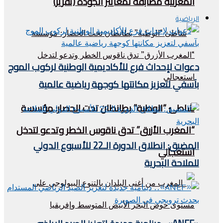
المغربية مطابقة لمعايير الجودة (تقرير)
الرياضية
دعوات لإحداث فرع للأكاديمية الوطنية لركوب الموج
بآسفي لتعزيز مكانتها كوجهة رياضية عالمية
شاطئ “الوطية” بطانطان تحت الحصار: مؤسسة
“المغرب الأزرق” تدق ناقوس الخطر وتدعو لتدخل
المضيق: انطلاق الدورة الـ22 للأسبوع الدولي
استعجالي
للملاحة البحرية