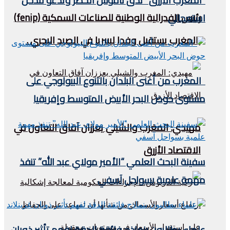
“المغرب الأزرق” تدق ناقوس الخطر وتدعو لتدخل
رئيس الفدرالية الوطنية للصناعات السمكية (fenip)
استعجالي
بالمغرب يستقبل وفدا ليبيريا في الصيد البحري .
المغرب من أغنى البلدان بالتنوع البيولوجي على
مستوى حوض البحر الأبيض المتوسط وإفريقيا
مهيدي: المغرب والشيلي يعززان آفاق التعاون في
الاقتصاد الأزرق
سفينة البحث العلمي “الأمير مولاي عبد الله” تنفذ
مهمة علمية بسواحل آسفي
علماء يطالبون بنماذج فائقة الدقة لفهم تأثير ذوبان