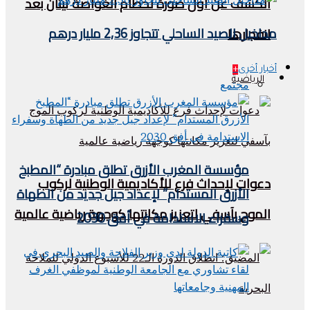
الكشف عن أول صورة لحطام الغواصة تيتان بعد
مداخيل الصيد الساحلي تتجاوز 2,36 مليار درهم
انفجارها
أخبار أخرى
+
الرياضية
مجتمع
مؤسسة المغرب الأزرق تطلق مبادرة “المطبخ
دعوات لإحداث فرع للأكاديمية الوطنية لركوب
الأزرق المستدام” لإعداد جيل جديد من الطهاة
الموج بآسفي لتعزيز مكانتها كوجهة رياضية عالمية
وسفراء الاستدامة في أفق 2030