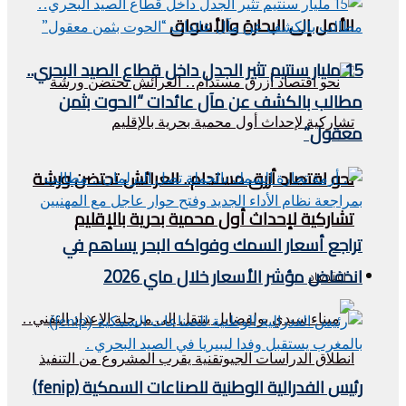
الأمل إلى البحارة والأسواق
15 مليار سنتيم تثير الجدل داخل قطاع الصيد البحري..
مطالب بالكشف عن مآل عائدات “الحوت بثمن
معقول”
نحو اقتصاد أزرق مستدام.. العرائش تحتضن ورشة
تشاركية لإحداث أول محمية بحرية بالإقليم
تراجع أسعار السمك وفواكه البحر يساهم في
انخفاض مؤشر الأسعار خلال ماي 2026
اقتصاد
رئيس الفدرالية الوطنية للصناعات السمكية (fenip)