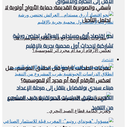
الأمل إلى البحارة والأسواق
بآسفي والصويرية القديمة: حماية الأرواح أولوية لا
تحتمل التأجيل
نحو اقتصاد أزرق مستدام.. العرائش تحتضن ورشة
تشاركية لإحداث أول محمية بحرية بالإقليم
اقتصاد
مفرغات الطحالب تتراجع قبل انطلاق الموسم.. هل
تعكس الأرقام أزمة أم مجرد أثر للموسمية؟
ميناء سيدي بولفضايل ينتقل إلى مرحلة الإعداد
التقني.. انطلاق الدراسات الجيوتقنية يقرب المشروع
من التنفيذ