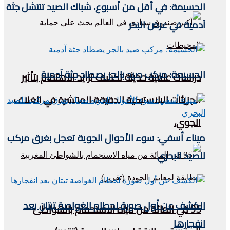
الحسيمة: في أقل من أسبوع، شباك الصيد تنتشل جثة
آدمية في عرض البحر
الحسيمة: مركب صيد بالجر يصطاد جثة آدمية
دراسات علمية حديثة تكشف تزايد الاهتمام بتأثير
الجزيئات البلاستيكية الدقيقة المنتشرة في الغلاف
الجوي،
ميناء أسفي: سوء الأحوال الجوية تعجل بغرق مركب
للصيد البحري
الكشف عن أول صورة لحطام الغواصة تيتان بعد
95 في المائة من مياه الاستحمام بالشواطئ
انفجارها