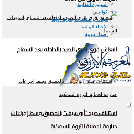
السبورة النقابية
كواليس
هيئات و منظمات بحرية دولية
الأحياء المائية
اصداء دولية
انتعاش قوي بقرى الصيد بالداخلة بعد السماح
باستهداف السيبيا
استئناف صيد “أبو سيف” بالمضيق وسط إجراءات
صارمة لحماية الثروة السمكية