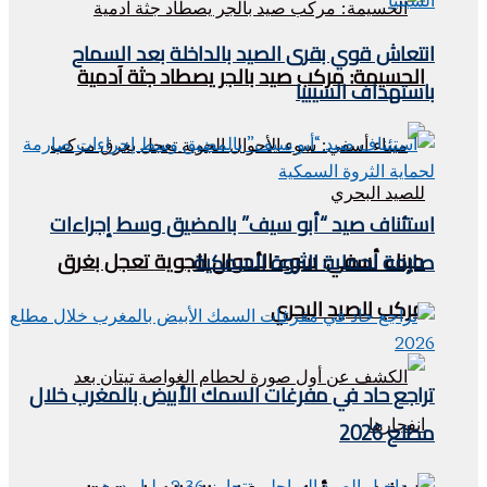
انتعاش قوي بقرى الصيد بالداخلة بعد السماح
الحسيمة: مركب صيد بالجر يصطاد جثة آدمية
باستهداف السيبيا
استئناف صيد “أبو سيف” بالمضيق وسط إجراءات
ميناء أسفي: سوء الأحوال الجوية تعجل بغرق
صارمة لحماية الثروة السمكية
مركب للصيد البحري
تراجع حاد في مفرغات السمك الأبيض بالمغرب خلال
مطلع 2026