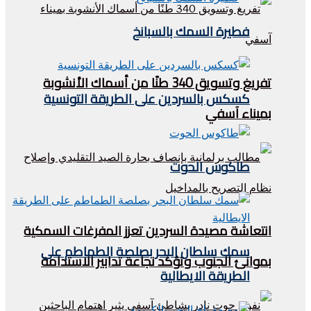
فطيرة السمك بالسبانخ
تفريغ وتسويق 340 طنًا من أسماك الأنشوبة
كسكس بالسردين على الطريقة التونسية
بميناء آسفي
طاكوس الحوت
انتعاشة مصيدة السردين تعزز المفرغات السمكية
سمك سلطان البحر بصلصة الطماطم على
بموانئ الجنوب وتؤكد نجاعة تدابير الاستدامة
الطريقة الايطالية