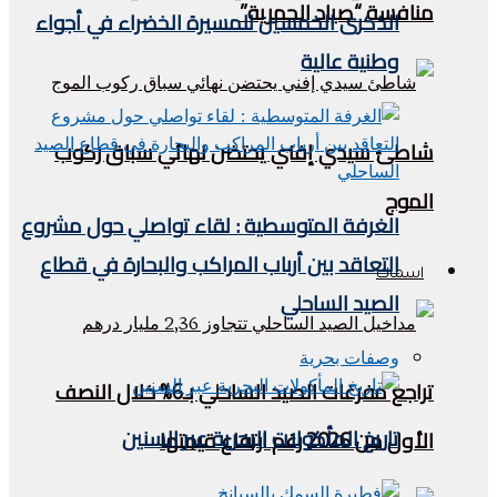
منافسة “صياد الحمرية”
الذكرى الخمسين للمسيرة الخضراء في أجواء
وطنية عالية
شاطئ سيدي إفني يحتضن نهائي سباق ركوب
الموج
الغرفة المتوسطية : لقاء تواصلي حول مشروع
التعاقد بين أرباب المراكب والبحارة في قطاع
اسماك
الصيد الساحلي
وصفات بحرية
تراجع مفرغات الصيد الساحلي بـ6% خلال النصف
تاريخ المأكولات البحرية عبر السنين
الأول من 2026 رغم ارتفاع قيمتها