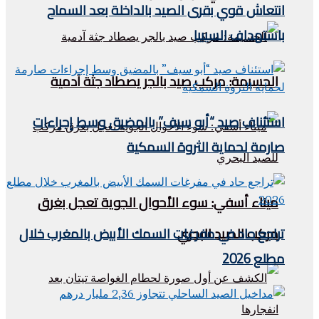
انتعاش قوي بقرى الصيد بالداخلة بعد السماح
باستهداف السيبيا
الحسيمة: مركب صيد بالجر يصطاد جثة آدمية
استئناف صيد “أبو سيف” بالمضيق وسط إجراءات
صارمة لحماية الثروة السمكية
ميناء أسفي: سوء الأحوال الجوية تعجل بغرق
مركب للصيد البحري
تراجع حاد في مفرغات السمك الأبيض بالمغرب خلال
مطلع 2026