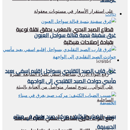
حوادث
قطاع الصيد البحري بالمغرب يحقق نقلة نوعية
غرق سفينة بنمية قبالة سواحل العيون
بقيادة إصلاحات هيكلية
ايكولوجيا
غرق قارب الصيد التقليدي بسواحل إقليم اسفي يعيد
مآسي حوادث الصيد التقليدي إلى الواجهة
بسبب الضباب الكثيف: مركب صيد يغرق في ميناء
رفع اللواء الأزرق بشاطئ آسفي للمرة السابعة
الحسيمة