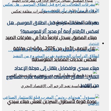
مفرغات الطحالب تتراجع قبل انطلاق الموسم.. هل
تعكس الأرقام أزمة أم مجرد أثر للموسمية؟
ميناء المضيق يسجل تراجعاً حاداً في مفرغات الصيد
اقتصاد
خلال النصف الأول من 2026.. مؤشرات مقلقة
تعكس تحديات المصايد المتوسطية
ميناء سيدي بولفضايل ينتقل إلى مرحلة الإعداد
التقني.. انطلاق الدراسات الجيوتقنية يقرب المشروع
من التنفيذ
عودة قوية لأسطول السردين تنعش ميناء سيدي