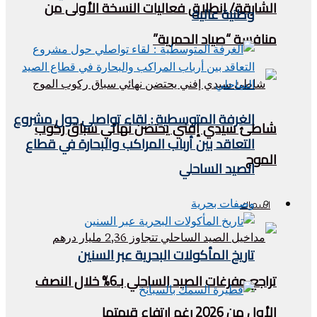
الشارقة/ انطلاق فعاليات النسخة الأولى من
وطنية عالية
منافسة “صياد الحمرية”
الغرفة المتوسطية : لقاء تواصلي حول مشروع
شاطئ سيدي إفني يحتضن نهائي سباق ركوب
التعاقد بين أرباب المراكب والبحارة في قطاع
الموج
الصيد الساحلي
وصفات بحرية
اسماك
تاريخ المأكولات البحرية عبر السنين
تراجع مفرغات الصيد الساحلي بـ6% خلال النصف
الأول من 2026 رغم ارتفاع قيمتها