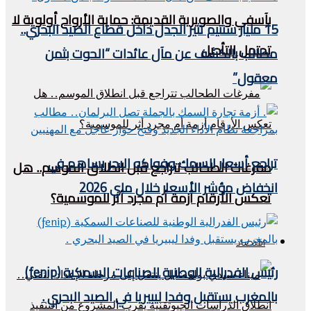
بآسفي والصويرية القديمة: حماية الأرواح أولوية لا
15 مليار سنتيم تثير الجدل داخل قطاع الصيد البحري..
تحتمل التأجيل
مطالب بالكشف عن مآل عائدات “الحوت بثمن
معقول”
تراجع أسعار السمك وفواكه البحر يساهم في
مفرغات الطحالب تتراجع قبل انطلاق الموسم.. هل
انخفاض مؤشر الأسعار خلال ماي 2026
تعكس الأرقام أزمة أم مجرد أثر للموسمية؟
اقتصاد
رئيس الفدرالية الوطنية للصناعات السمكية (fenip)
بالمغرب يستقبل وفدا ليبيريا في الصيد البحري .