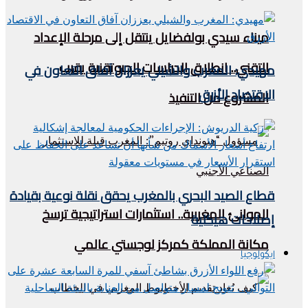
ميناء سيدي بولفضايل ينتقل إلى مرحلة الإعداد
التقني.. انطلاق الدراسات الجيوتقنية يقرب
مهيدي: المغرب والشيلي يعززان آفاق التعاون في
الاقتصاد الأزرق
المشروع من التنفيذ
قطاع الصيد البحري بالمغرب يحقق نقلة نوعية بقيادة
الموانئ المغربية.. استثمارات استراتيجية ترسخ
إصلاحات هيكلية
مكانة المملكة كمركز لوجستي عالمي
ايكولوجيا