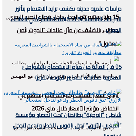
دراسات علمية حديثة تكشف تزايد الاهتمام بتأثير
15 مليار سنتيم تثير الجدل داخل قطاع الصيد البحري..
الجزيئات البلاستيكية الدقيقة المنتشرة في الغلاف
الجوي،
مطالب بالكشف عن مآل عائدات “الحوت بثمن
معقول”
95 في المائة من مياه الاستحمام بالشواطئ
المغربية مطابقة لمعايير الجودة (تقرير)
تراجع أسعار السمك وفواكه البحر يساهم في
انخفاض مؤشر الأسعار خلال ماي 2026
شاطئ “الوطية” بطانطان تحت الحصار: مؤسسة
“المغرب الأزرق” تدق ناقوس الخطر وتدعو لتدخل