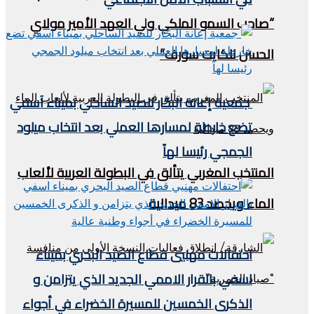
“صاحب السمو الملكي ولي العهد الأمير مولاي
الحسن للكايت سورف”
جمعية إعانة البحّار للصيد الساحلي بميناء آسفي
تضع خارطة لمسارها العملي بعد انتخاب ميلود
الجمجي رئيسا لهاً
المنتخب المغربي يتألق في البطولة العربية لألعاب
الماء ويحصد 83 ميدالية
احتفالات مهنيي قطاع الصيد البحري بميناء
اسفي بالقرار الاممي الجديد الذي يتزامن و
الذكرى الخمسين للمسيرة الخضراء في أجواء