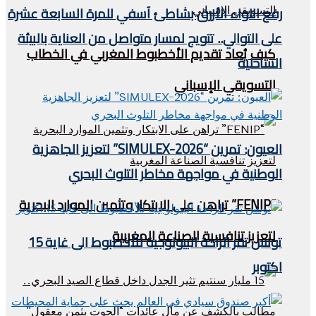
رفع اللواء الأزرق بشاطئ آسفي للمرة السابعة عشرة
على التوالي.. تتويج لمسار متواصل من العناية بالبيئة
كيف يُعاد تقديم الأخطبوط المغربي في الخطاب
الساحلية
التسويقي الإسباني
العيون: تمرين “SIMULEX-2026” لتعزيز الجاهزية
الوطنية في مواجهة مخاطر التلوث البحري
“FENIP” تراهن على الابتكار وتثمين الموارد البحرية
لتعزيز تنافسية الصناعة المغربية
تونس تقر الراحة البيولوجية للأخطبوط الى غاية 15
اكتوبر