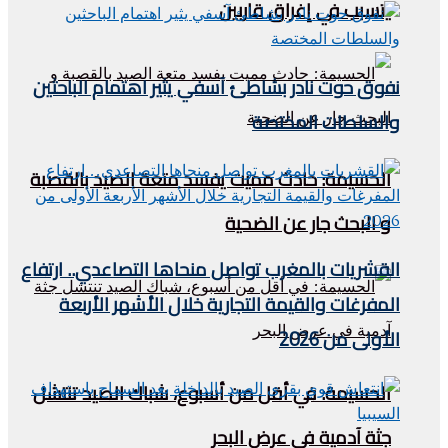
يتسبب في إغراق قاربين
نفوق حوت نادر بشاطئ آسفي يثير اهتمام الباحثين
والسلطات المختصة
الحسيمة: حادث مميت يفسد متعة الصيد بالقصبة
و البحث جار عن الضحية
القشريات بالمغرب تواصل منحاها التصاعدي.. ارتفاع
المفرغات والقيمة التجارية خلال الأشهر الأربعة
الأولى من 2026
الحسيمة: في أقل من أسبوع، شباك الصيد تنتشل
جثة آدمية في عرض البحر