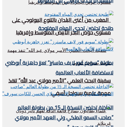
المستدام بحدث ترويجي في الصويرة
المغرب من أغنى البلدان بالتنوع البيولوجي على
طنجة تحتضن تحدي المياه المفتوحة
مستوى حوض البحر الأبيض المتوسط وإفريقيا
بطولة “سويم فور لايف ماسترز” تعزز جاهزية أبوظبي
لاستضافة الألعاب العالمية
سفينة البحث العلمي “الأمير مولاي عبد الله” تنفذ
مهمة علمية بسواحل آسفي
الداخلة تحتضن النسخة الـ 15 من بطولة العالم
“صاحب السمو الملكي ولي العهد الأمير مولاي