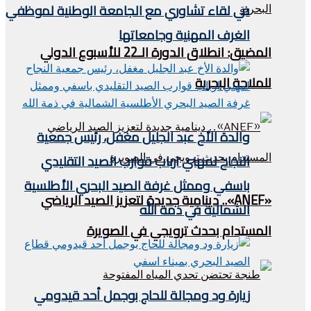
في لقاء تشاوري مع الجامعة الوطنية لموظفي
الغرف المهنية وجامعاتها
المضيق: انطلاق الدورة الـ22 للأسبوع الدولي
للملاحة البحرية
والدة الأخ عبد الجليل مغفل، رئيس جمعية
النجاح لمهني ارباب قوارب الصيد التقليدي
باسفي وممثل غرفة الصيد البحري الأطلسية
«ANEF».. دينامية جديدة لتعزيز الصيد الرياضي
الشمالية في ذمة الله
المستدام بحدث ترويجي في الصويرة
زيارة ود ومجالة للحاج بوجمل أحد قيدومي