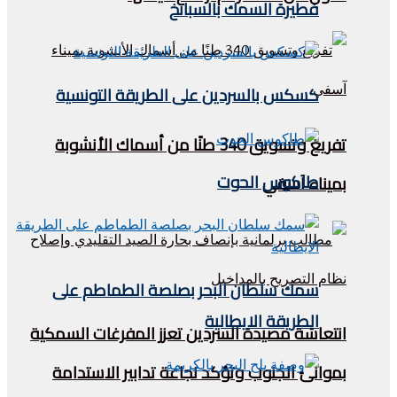
فطيرة السمك بالسبانخ
كسكس بالسردين على الطريقة التونسية
تفريغ وتسويق 340 طنًا من أسماك الأنشوبة
طاكوس الحوت
بميناء آسفي
سمك سلطان البحر بصلصة الطماطم على
الطريقة الايطالية
انتعاشة مصيدة السردين تعزز المفرغات السمكية
بموانئ الجنوب وتؤكد نجاعة تدابير الاستدامة