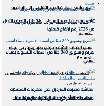
اسماك
يعيد مآسي حوادث الصيد التقليدي إلى الواجهة
تراجع مفرغات الصيد الساحلي بـ6% خلال النصف الأول
من 2026 رغم ارتفاع قيمتها
بسبب الضباب الكثيف: مركب صيد يغرق في ميناء
تفريغ وتسويق 340 طنًا من أسماك الأنشوبة بميناء
الحسيمة
آسفي
انتعاشة مصيدة السردين تعزز المفرغات السمكية
بموانئ الجنوب وتؤكد نجاعة تدابير الاستدامة
الحسيمة: التأخر في انتشال قارب بحوض الميناء