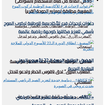
95 في المائة من مياه الاستحمام بالشواطئ
الرياضية
المغربية مطابقة لمعايير الجودة (تقرير)
دعوات لإحداث فرع للأكاديمية الوطنية لركوب الموج
بآسفي لتعزيز مكانتها كوجهة رياضية عالمية
المضيق: انطلاق الدورة الـ22 للأسبوع الدولي
شاطئ “الوطية” بطانطان تحت الحصار: مؤسسة
للملاحة البحرية
“المغرب الأزرق” تدق ناقوس الخطر وتدعو لتدخل
استعجالي
«ANEF».. دينامية جديدة لتعزيز الصيد الرياضي