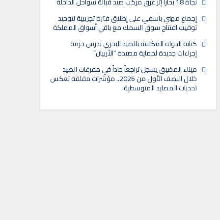
نجاة 18 بحاراً إثر غرق مركب صيد قبالة سواحل الداخلة
إجماع مهني بآسفي على إطلاق فترة تجريبية لتوحيد
توقيت افتتاح سوق السمك مع باقي أسواق المملكة
كتابة الدولة المكلفة بالصيد البحري تدرس حزمة
إجراءات جديدة لحماية مصيدة “الأربيان”
ميناء المضيق يسجل تراجعاً حاداً في مفرغات الصيد
خلال النصف الأول من 2026.. مؤشرات مقلقة تعكس
تحديات المصايد المتوسطية