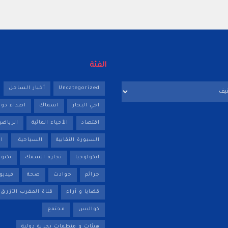
الفئة
Uncategorized
أخبار الساحل
اخي البحار
اسماك
اصداء دول
اقتصاد
الأحياء المائية
الرياضي
السبورة النقابية
السياحية.
ا
ايكولوجيا
تجارة السمك
تكنول
جرائم
حوادث
صحة
فيديو
قضايا و آراء
قناة المغرب الأزرق
كواليس
مجتمع
هيئات و منظمات بحرية دولية