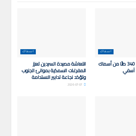
اسماك
اسماك
تفريغ وتسويق 340 طنًا من أسماك
انتعاشة مصيدة السردين تعزز
ء آسفي
المفرغات السمكية بموانئ الجنوب
وتؤكد نجاعة تدابير الاستدامة
2026-07-07