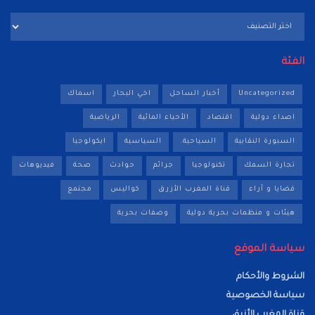
تصنيفات
الفئة
Uncategorized
أخبار الساحل
اخي البحار
اسماك
اصداء دولية
اقتصاد
الأحياء المائية
الرياضية
السبورة النقابية
السياحية.
السياسية
ايكولوجيا
تجارة السمك
تكنولوجيا
جرائم
حوادث
صحة
فيديوهات
قضايا و آراء
قناة المغرب الأزرق
كواليس
مجتمع
هيئات و منظمات بحرية دولية
وصفات بحرية
سياسة الموقع
الشروط والأحكام
سياسة الخصوصية