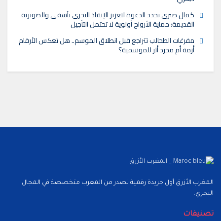
كمال صبري يجدد الدعوة لتعزيز الإنقاذ البحري بآسفي والصويرية
القديمة: حماية الأرواح أولوية لا تحتمل التأجيل
مفرغات الطحالب تتراجع قبل انطلاق الموسم.. هل تعكس الأرقام
أزمة أم مجرد أثر للموسمية؟
المغرب الأزرق أول جريدة رقمية تصدر من المغرب متخصصة في المجال
البحري.
تصنيفات