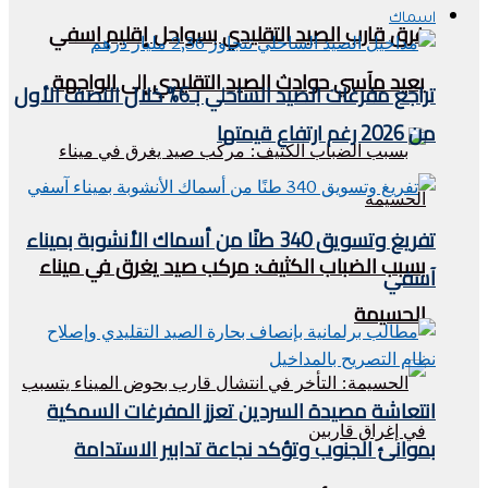
اسماك
غرق قارب الصيد التقليدي بسواحل إقليم اسفي
يعيد مآسي حوادث الصيد التقليدي إلى الواجهة
تراجع مفرغات الصيد الساحلي بـ6% خلال النصف الأول
من 2026 رغم ارتفاع قيمتها
تفريغ وتسويق 340 طنًا من أسماك الأنشوبة بميناء
بسبب الضباب الكثيف: مركب صيد يغرق في ميناء
آسفي
الحسيمة
انتعاشة مصيدة السردين تعزز المفرغات السمكية
بموانئ الجنوب وتؤكد نجاعة تدابير الاستدامة