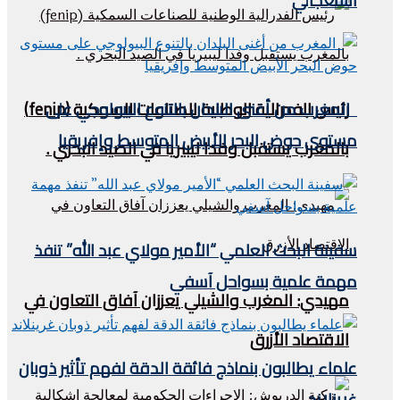
استعجالي
المغرب من أغنى البلدان بالتنوع البيولوجي على
رئيس الفدرالية الوطنية للصناعات السمكية (fenip)
مستوى حوض البحر الأبيض المتوسط وإفريقيا
بالمغرب يستقبل وفدا ليبيريا في الصيد البحري .
سفينة البحث العلمي “الأمير مولاي عبد الله” تنفذ
مهمة علمية بسواحل آسفي
مهيدي: المغرب والشيلي يعززان آفاق التعاون في
الاقتصاد الأزرق
علماء يطالبون بنماذج فائقة الدقة لفهم تأثير ذوبان
غرينلاند