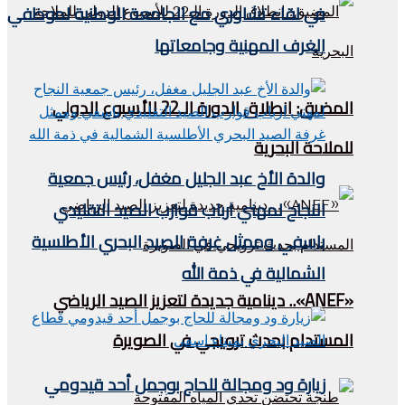
في لقاء تشاوري مع الجامعة الوطنية لموظفي
الغرف المهنية وجامعاتها
المضيق: انطلاق الدورة الـ22 للأسبوع الدولي
للملاحة البحرية
والدة الأخ عبد الجليل مغفل، رئيس جمعية
النجاح لمهني ارباب قوارب الصيد التقليدي
باسفي وممثل غرفة الصيد البحري الأطلسية
الشمالية في ذمة الله
«ANEF».. دينامية جديدة لتعزيز الصيد الرياضي
المستدام بحدث ترويجي في الصويرة
زيارة ود ومجالة للحاج بوجمل أحد قيدومي