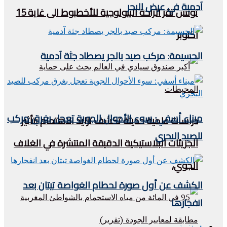
آدمية في عرض البحر
تونس تقر الراحة البيولوجية للأخطبوط الى غاية 15
اكتوبر
الحسيمة: مركب صيد بالجر يصطاد جثة آدمية
ميناء أسفي: سوء الأحوال الجوية تعجل بغرق مركب
دراسات علمية حديثة تكشف تزايد الاهتمام بتأثير
للصيد البحري
الجزيئات البلاستيكية الدقيقة المنتشرة في الغلاف
الجوي،
الكشف عن أول صورة لحطام الغواصة تيتان بعد
انفجارها