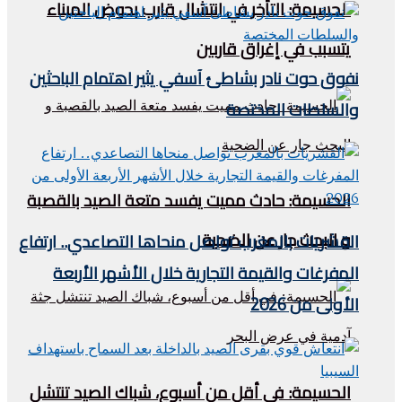
الحسيمة: التأخر في انتشال قارب بحوض الميناء
يتسبب في إغراق قاربين
نفوق حوت نادر بشاطئ آسفي يثير اهتمام الباحثين
والسلطات المختصة
الحسيمة: حادث مميت يفسد متعة الصيد بالقصبة
و البحث جار عن الضحية
القشريات بالمغرب تواصل منحاها التصاعدي.. ارتفاع
المفرغات والقيمة التجارية خلال الأشهر الأربعة
الأولى من 2026
الحسيمة: في أقل من أسبوع، شباك الصيد تنتشل