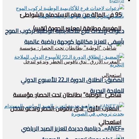
الرياضية
95 في المائة من مياه الاستحمام بالشواطئ
المغربية مطابقة لمعايير الجودة (تقرير)
دعوات لإحداث فرع للأكاديمية الوطنية لركوب الموج
بآسفي لتعزيز مكانتها كوجهة رياضية عالمية
المضيق: انطلاق الدورة الـ22 للأسبوع الدولي
للملاحة البحرية
شاطئ “الوطية” بطانطان تحت الحصار: مؤسسة
“المغرب الأزرق” تدق ناقوس الخطر وتدعو لتدخل
استعجالي
«ANEF».. دينامية جديدة لتعزيز الصيد الرياضي