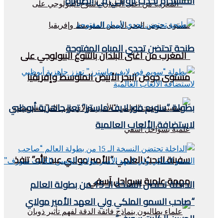
المستدام بحدث ترويجي في الصويرة
طنجة تحتضن تحدي المياه المفتوحة
المغرب من أغنى البلدان بالتنوع البيولوجي على
مستوى حوض البحر الأبيض المتوسط وإفريقيا
بطولة “سويم فور لايف ماسترز” تعزز جاهزية أبوظبي
لاستضافة الألعاب العالمية
سفينة البحث العلمي “الأمير مولاي عبد الله” تنفذ
مهمة علمية بسواحل آسفي
الداخلة تحتضن النسخة الـ 15 من بطولة العالم
“صاحب السمو الملكي ولي العهد الأمير مولاي