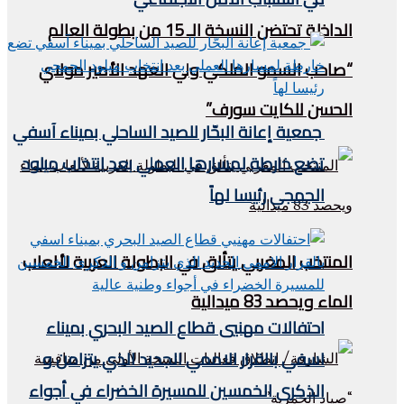
الداخلة تحتضن النسخة الـ 15 من بطولة العالم
“صاحب السمو الملكي ولي العهد الأمير مولاي
الحسن للكايت سورف”
جمعية إعانة البحّار للصيد الساحلي بميناء آسفي
تضع خارطة لمسارها العملي بعد انتخاب ميلود
الجمجي رئيسا لهاً
المنتخب المغربي يتألق في البطولة العربية لألعاب
الماء ويحصد 83 ميدالية
احتفالات مهنيي قطاع الصيد البحري بميناء
اسفي بالقرار الاممي الجديد الذي يتزامن و
الذكرى الخمسين للمسيرة الخضراء في أجواء