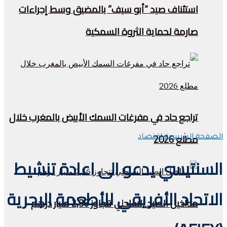
استئناف صيد “أبو سيف” بالمضيق وسط إجراءات
صارمة لحماية الثروة السمكية
تراجع حاد في مفرغات السمك الأبيض بالمغرب خلال
مطلع 2026
الصفحة الرئيسية
اقتصاد
السنتيسي يدعو الى اعادة تنشيط
الاتحاد الأفريقي للأطعمة البحرية
مداخيل الصيد الساحلي تتجاوز 2,36 مليار درهم