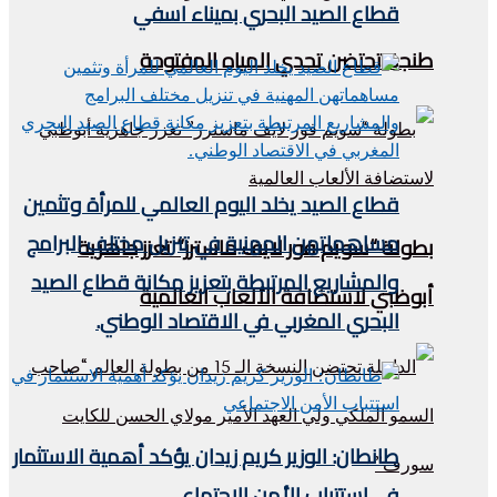
قطاع الصيد البحري بميناء اسفي
طنجة تحتضن تحدي المياه المفتوحة
قطاع الصيد يخلد اليوم العالمي للمرأة وتثمين
مساهماتهن المهنية في تنزيل مختلف البرامج
بطولة “سويم فور لايف ماسترز” تعزز جاهزية
والمشاريع المرتبطة بتعزيز مكانة قطاع الصيد
أبوظبي لاستضافة الألعاب العالمية
البحري المغربي في الاقتصاد الوطني.
طانطان: الوزير كريم زيدان يؤكد أهمية الاستثمار
في استتباب الأمن الاجتماعي