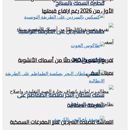
فطيرة السمك بالسبانخ
الأول من 2026 رغم ارتفاع قيمتها
كسكس بالسردين على الطريقة التونسية
طاكوس الحوت
تفريغ وتسويق 340 طنًا من أسماك الأنشوبة
بميناء آسفي
سمك سلطان البحر بصلصة الطماطم على
الطريقة الايطالية
انتعاشة مصيدة السردين تعزز المفرغات السمكية