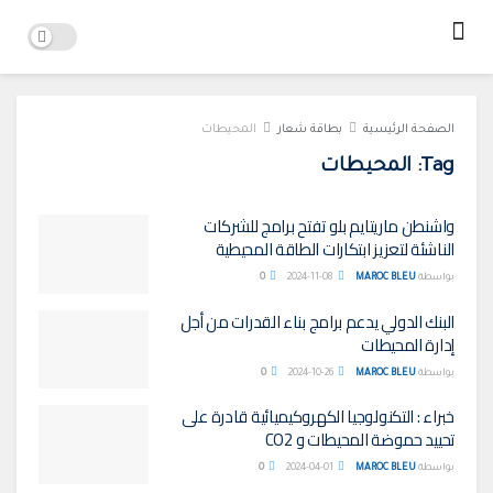
الصفحة الرئيسية
بطاقة شعار
المحيطات
Tag:
المحيطات
واشنطن ماريتايم بلو تفتح برامج للشركات
الناشئة لتعزيز ابتكارات الطاقة المحيطية
بواسطة
MAROC BLEU
2024-11-08
0
البنك الدولي يدعم برامج بناء القدرات من أجل
إدارة المحيطات
بواسطة
MAROC BLEU
2024-10-26
0
خبراء : التكنولوجيا الكهروكيميائية قادرة على
تحييد حموضة المحيطات و CO2
بواسطة
MAROC BLEU
2024-04-01
0