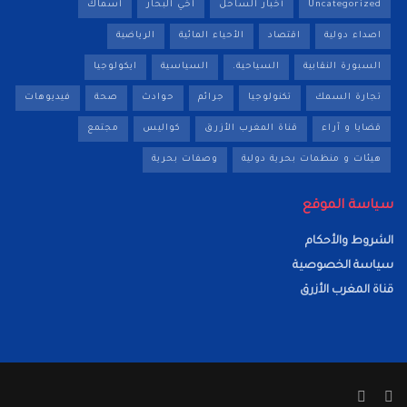
Uncategorized
أخبار الساحل
اخي البحار
اسماك
اصداء دولية
اقتصاد
الأحياء المائية
الرياضية
السبورة النقابية
السياحية.
السياسية
ايكولوجيا
تجارة السمك
تكنولوجيا
جرائم
حوادث
صحة
فيديوهات
قضايا و آراء
قناة المغرب الأزرق
كواليس
مجتمع
هيئات و منظمات بحرية دولية
وصفات بحرية
سياسة الموقع
الشروط والأحكام
سياسة الخصوصية
قناة المغرب الأزرق