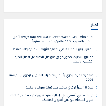
أخبار
تحلية مياه البحر.. «OCP Green Water» تعيد رسم خريطة الأمن
المائي بالمغرب بـ410 ملايين متر مكعب سنوياً
المغرب يعزز البحث العلمي لحماية الثروة السمكية واستدامتها
عقا نور السعيد.. حضور مهني متواصل للدفاع عن قضايا الصيد
التقليدي بآسفي
مندوبية الصيد البحري بآسفي تفتح باب التسجيل البحري برسم سنة
2026
نجاة 18 بحاراً إثر غرق مركب صيد قبالة سواحل الداخلة
إجماع مهني بآسفي على إطلاق فترة تجريبية لتوحيد توقيت افتتاح
سوق السمك مع باقي أسواق المملكة