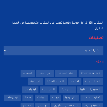
المغرب الأزرق أول جريدة رقمية تصدر من المغرب متخصصة في المجال
البحري.
تصنيفات
تصنيفات
الفئة
Uncategorized
أخبار الساحل
اخي البحار
اسماك
اصداء دولية
اقتصاد
الأحياء المائية
الرياضية
السبورة النقابية
السياحية.
السياسية
ايكولوجيا
تجارة السمك
تكنولوجيا
جرائم
حوادث
صحة
فيديوهات
قضايا و آراء
قناة المغرب الأزرق
كواليس
مجتمع