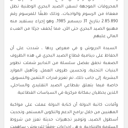
المحروقات الموجهة لسفن الصيد البحري الوطنية تظل
معفاة من الرسوم والواجبات، وذلك طبقًا للمرسوم رقم
2.85.890 بتاريخ 31 ديسمبر 1985، وهو إجراء يستفيد منه
مهنيو الصيد البحري حتى الآن، مما يُخفف جزءًا من العبء
المالي عليهم.
السيدة الدريوش و في معرض ردها ، شددت على أن
الحفاظ على دينامية قطاع الصيد البحري في هذه الظروف
الصعبة تحقق بفضل سلسلة من التدابير شملت تطوير
البنيات التحتية، وتحسين ظروف العمل، وتأهيل الموارد
البشرية. إلى جانب ذلك، تم تعزيز قدرات التثمين والتسويق،
خاصة فيما يتعلق بقطاعي الصيد التقليدي والساحلي،
اللذين يحظيان بـمكانة مركزية في السياسات القطاعية.
وأفادت كاتبة الدولة أن كتابة الدولة عملت على مواكبة
المهنيين من خلال برامج الدعم والتكوين المستمر، وتحديث
أسطول الصيد، وتوفير تجهيزات حديثة تعزز من شروط
السلامة والإنتاجية. و هي إجراءات -وفقًا للدريوش- ساهمت