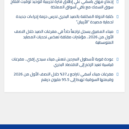
إجماع مهني بآسفي على إطلاق فترة تجريبية لتوحيد توقيت افتتاح
سوق السمك مع باقي أسواق المملكة
كتابة الدولة المكلفة بالصيد البحري تدرس حزمة إجراءات جديدة
لحماية مصيدة “الأربيان”
ميناء المضيق يسجل تراجعاً حاداً في مفرغات الصيد خلال النصف
الأول من 2026.. مؤشرات مقلقة تعكس تحديات المصايد
المتوسطية
عودة قوية لأسطول السردين تنعش ميناء سيدي إفني.. مفرغات
قياسية تعيد الزخم إلى الاقتصاد البحري
مفرغات ميناء آسفي تتراجع بـ37% خلال النصف الأول من 2026
وقيمتها السوقية تهبط إلى 95.5 مليون درهم