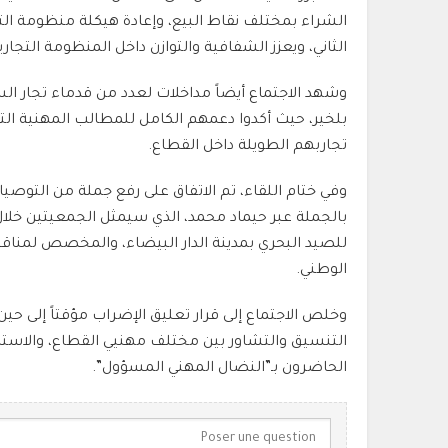
الشراء بمختلف نقاط البيع، وإعادة هيكلة منظومة التد
الثاني، ويعزز الشفافية والتوازن داخل المنظومة التجاري
وشهد الاجتماع أيضاً مداخلات لعدد من قدماء تجار ا
بلخير
، حيث أكدوا دعمهم الكامل للمطالب المهنية الت
تجاربهم الطويلة داخل القطاع.
وفي ختام اللقاء، تم الاتفاق على رفع جملة من التوصي
بالجملة
عبر
حيماد محمد
، الذي سيمثل الجمعيتين خلال الاجتماع
للصيد البحري
بمدينة
الدار البيضاء
، والمخصص لمناقشة
الوطني.
وخلص الاجتماع إلى قرار تعليق الإضراب مؤقتاً إلى حين 
التنسيق والتشاور بين مختلف مهنيي القطاع، والاستم
الحاضرون بـ”النضال المهني المسؤول”.