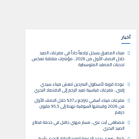
أخبار
ميناء المضيق يسجل تراجعاً حاداً في مفرغات الصيد
خلال النصف الأول من 2026.. مؤشرات مقلقة تعكس
تحديات المصايد المتوسطية
عودة قوية لأسطول السردين تنعش ميناء سيدي
إفني.. مفرغات قياسية تعيد الزخم إلى الاقتصاد البحري
مفرغات ميناء آسفي تتراجع بـ37% خلال النصف الأول
من 2026 وقيمتها السوقية تهبط إلى 95.5 مليون
درهم
مصطفى آيت عبي.. مسار مهني حافل في خدمة قطاع
الصيد البحري
كمال صبري يجدد الدعوة لتعزيز الإنقاذ البحري بآسفي