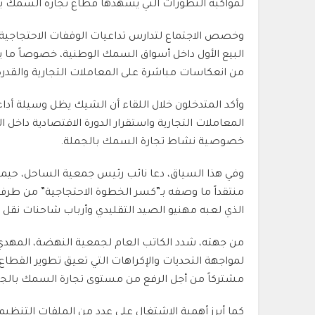
لمواكبة التطورات التي يشهدها قطاع تجارة السمك ب
وخصص الاجتماع لتدارس تداعيات الوقفات الاحتجاجية 
البيع الأول داخل أسواق السمك الوطنية، خصوصاً ما يت
من انعكاسات مباشرة على المعاملات التجارية والقدرة
وأكد المتدخلون خلال اللقاء أن الشيك يظل وسيلة أدا
المعاملات التجارية واستقرار الدورة الاقتصادية داخل
خصوصية نشاط تجارة السمك بالجملة.
وفي هذا السياق، دعا نائب رئيس جمعية الساحل،
حيما
منتقداً ما وصفه بـ”كسر الخطوة الاحتجاجية” من طرف بع
الذي لعبه مهنيو الصيد التقليدي وأرباب شاحنات نقل
من جهته، شدد الكاتب العام لجمعية النهضة،
المهدي
لمواجهة التحديات والإكراهات التي تعيق تطوير القطاع، 
مشتركاً من أجل الرفع من مستوى تجارة السمك بالجم
كما أبرز أهمية الاشتغال على عدد من الملفات التنظي