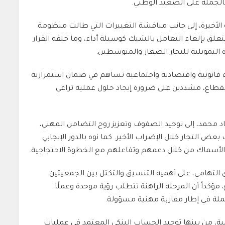
الجملة على الصعيد الوطني.
الأخيرة، إلى جانب مناقشة التغييرات التي طالت منظومة
علق بإلغاء التعامل بالشيك كوسيلة أداء، وما خلفه القرار
 التمويلية للتجار الصغار والمتوسطين.
ء قانونية واقتصادية واجتماعية تساهم في ضمان استمرارية
 القطاع، مشددين على ضرورة إيجاد حلول عملية تراعي
د محمد
، إلى توحيد الصفوف وتعزيز روح التضامن المهني،
ض التجار خلال الإضراب الأخير. كما نوه بالدور الإيجابي
 الأسماك من خلال دعمهم وتفاعلهم مع الخطوة الاحتجاجية.
 التهامي
، على أهمية التنسيق والتكتل بين الجمعيتين
مؤكداً أن المرحلة الراهنة تتطلب رؤية موحدة وعملًا
لة في إطار مقاربة مهنية مسؤولة.
مية، من بينها توحيد الحساب البنكي المعتمد في عمليات