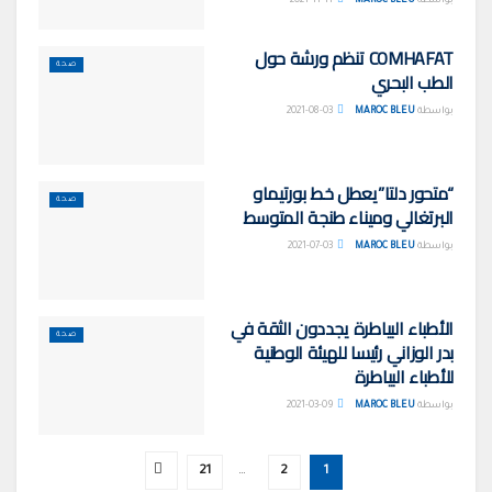
بواسطة
MAROC BLEU
2021-11-11
COMHAFAT تنظم ورشة حول
صحة
الطب البحري
بواسطة
MAROC BLEU
2021-08-03
“متحور دلتا”يعطل خط بورتيماو
صحة
البرتغالي وميناء طنجة المتوسط
بواسطة
MAROC BLEU
2021-07-03
الأطباء البياطرة يجددون الثقة في
صحة
بدر الوزاني رئيسا للهيئة الوطنية
للأطباء البياطرة
بواسطة
MAROC BLEU
2021-03-09
21
…
2
1