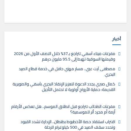
أخبار
مفرغات ميناء آسفي تتراجع بـ37% خلال النصف الأول من 2026
وقيمتها السوقية تهبط إلى 95.5 مليون درهم
مصطفى آيت عبي.. مسار مهني حافل في خدمة قطاع الصيد
البحري
كمال صبري يجدد الدعوة لتعزيز الإنقاذ البحري بآسفي والصويرية
القديمة: حماية الأرواح أولوية لا تحتمل التأجيل
مفرغات الطحالب تتراجع قبل انطلاق الموسم.. هل تعكس الأرقام
أزمة أم مجرد أثر للموسمية؟
اقتراب استنفاد حصة الأخطبوط بطنطان.. الإدارة تشدد القيود
وتحدد سقف الصيد في 500 كيلوغرام للرحلة