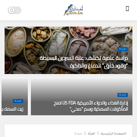
صحة
دراسة علمية تكشف: علبة السردين البسيطة
“وقود خارق” للدماغ والذاكرة
صحة
إدارة الغذاء والدواء الأمريكية US FDA تمنح
صحة
المأكولات السمكية وسم “صحي”
زيت السمك يب
الصفحة الرئيسية
الفئة
صحة