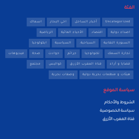
الفئة
Uncategorized
أخبار الساحل
اخي البحار
اسماك
اصداء دولية
اقتصاد
الأحياء المائية
الرياضية
السبورة النقابية
السياحية.
السياسية
ايكولوجيا
تجارة السمك
تكنولوجيا
جرائم
حوادث
صحة
فيديوهات
قضايا و آراء
قناة المغرب الأزرق
كواليس
مجتمع
هيئات و منظمات بحرية دولية
وصفات بحرية
سياسة الموقع
الشروط والأحكام
سياسة الخصوصية
قناة المغرب الأزرق