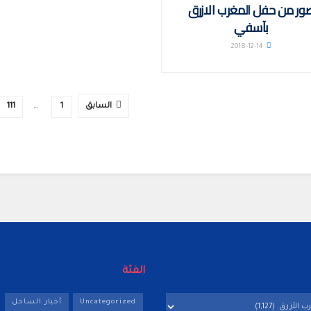
ور من حفل المغرب الازرق
بآسفي
2018-12-14
السابق
1
…
111
الفئة
Uncategorized
أخبار الساحل