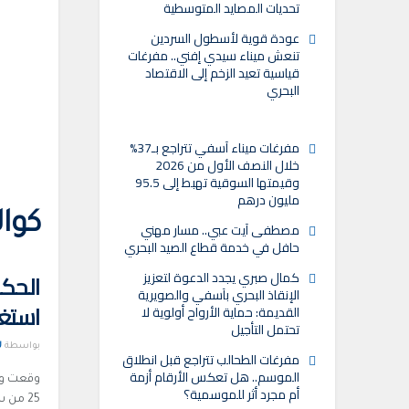
تحديات المصايد المتوسطية
عودة قوية لأسطول السردين
تنعش ميناء سيدي إفني.. مفرغات
قياسية تعيد الزخم إلى الاقتصاد
البحري
مفرغات ميناء آسفي تتراجع بـ37%
خلال النصف الأول من 2026
وقيمتها السوقية تهبط إلى 95.5
مليون درهم
كوا
مصطفى آيت عبي.. مسار مهني
حافل في خدمة قطاع الصيد البحري
كمال صبري يجدد الدعوة لتعزيز
الإنقاذ البحري بآسفي والصويرية
استغل
القديمة: حماية الأرواح أولوية لا
تحتمل التأجيل
بواسطة
U
مفرغات الطحالب تتراجع قبل انطلاق
الموسم.. هل تعكس الأرقام أزمة
وقعت وزا
أم مجرد أثر للموسمية؟
25 من سفنها بالصيد في المياه الاقليمية لموريتانيا....