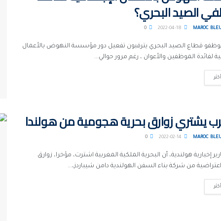
ي الصيد البحري؟
0
2022-04-18
MAROC BLE
 موظفو قطاع الصيد البحري يترقبون تفعيل دور مؤسسة النهوض بالأعمال
ية لفائدة الموظفين والأعوان ، رغم مرور حوالي...
كثر
ب يشتري زوارق بحرية هجومية من هولندا
0
2022-02-14
MAROC BLE
رير إخبارية هولندية، أن البحرية الملكية المغربية اشترت، مؤخرا، زوارق
تراضية من شركة بناء السفن الهولندية دامن شيباردز،...
كثر