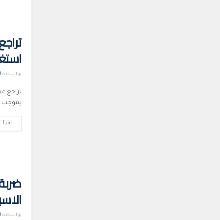
تراجع
استغ
بواسطة
U
تراجع ع
بموجب ات
اقرأ أ
ضربة 
الاسب
بواسطة
U