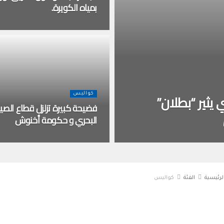
بمياه الكويرة.
 يثير “بطلان”
كواليس
فضيحة كبيرة تزلزل قطاع الصي
البحري و حكومة أخنوش
لرئيسية
الفئة
كواليس