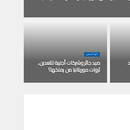
كواليس
د
صيد جائر وشركات أجنبية للتعدين..
ثروات موريتانيا من يملكها؟