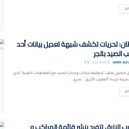
كثر
ن: تحريات تكشف شبهة تعديل بيانات أحد
 الصيد بالجر
0
2022-10-28
MAROC BLE
 متصل بملف "مطابقة ببيانات وحدات الصيد مع المعطيات التقنية" الذي
رته جريدة "المغرب الأزرق" ، تجري...
كثر
ب الازرق تتفرد بنشر قائمة المراكب و