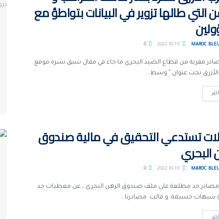
 التي طالها تزوير في البيانات بتواطؤ مع
لين
0
2022-10-19
MAROC BLE
ادر مقربة من قطاع الصيد البحري ما جاء في مقال سبق نشره موقع
لأزرق تحت عنوان " وسط...
كثر
لات تستدعي التحقيق في مالية صندوق
 البحري
0
2022-10-19
MAROC BLE
ادر جد مطلعة على ملف صندوق الرهن البحري ، عن معطيات جد
 شبهات جسيمة. و قالت مصادرنا...
كثر