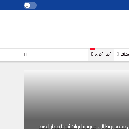
+
ماك
أخبار أخرى
محمد بريظ الى موريتانيا،نواكشوط تحظر الصيد