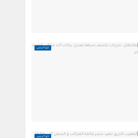
كواليس
كواليس