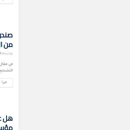
صندوق
من ال
بواسطة
U
في مقال 
التشجيع 
اقرأ أ
هل عط
مؤسسة