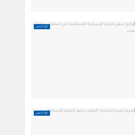
كواليس
كواليس