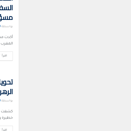
السفن
مسؤو
بواسطة
U
أكدت مص
المغرب ا
اقرأ أ
تحوي
الرهن
بواسطة
U
كشفت مص
خطيرة و
اقرأ أ