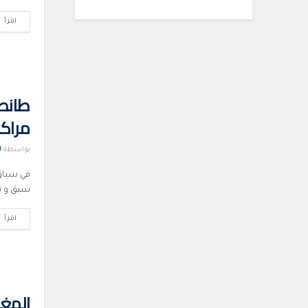
اقرأ أ
طانطا
مراكب
بواسطة
U
في سياق
سبق و نش
اقرأ أ
المغر