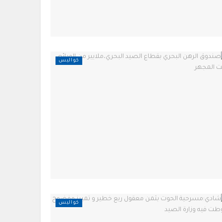
كواليس
كواليس