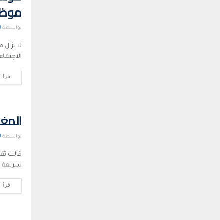
موظف
بواسطة
U
لا يزال
الاجتماع
اقرأ أ
المغر
بواسطة
U
قالت تقا
سريعة اع
اقرأ أ