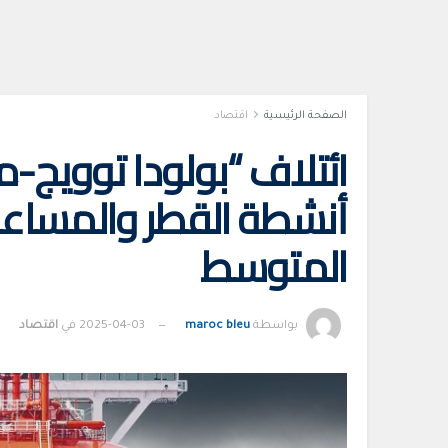
الصفحة الرئيسية
اقتصاد
ائتلاف “بولودا توويج-
أنشطة القطر والمساعدة
المتوسط
بواسطة
maroc bleu
2025-04-03
في
اقتصاد