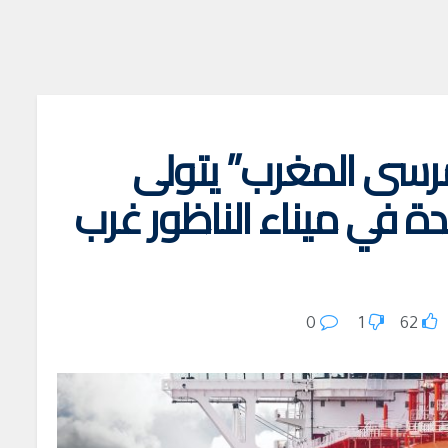
مرسى المغرب” يتولى
 في ميناء الناظور غرب
0
1
62