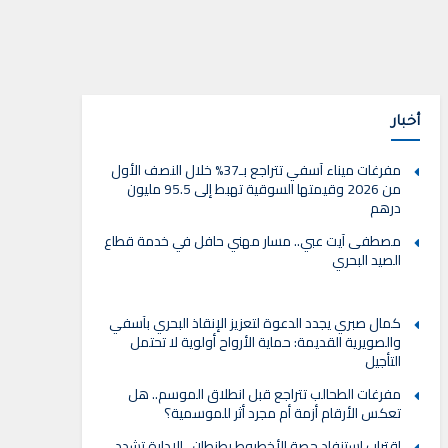
أخبار
مفرغات ميناء آسفي تتراجع بـ37% خلال النصف الأول
من 2026 وقيمتها السوقية تهبط إلى 95.5 مليون
درهم
مصطفى آيت عبي.. مسار مهني حافل في خدمة قطاع
الصيد البحري
كمال صبري يجدد الدعوة لتعزيز الإنقاذ البحري بآسفي
والصويرية القديمة: حماية الأرواح أولوية لا تحتمل
التأجيل
مفرغات الطحالب تتراجع قبل انطلاق الموسم.. هل
تعكس الأرقام أزمة أم مجرد أثر للموسمية؟
اقتراب استنفاد حصة الأخطبوط بطنطان.. الإدارة تشدد