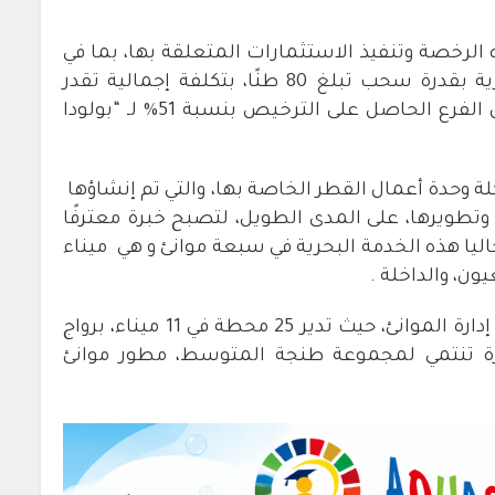
الرخصة وتنفيذ الاستثمارات المتعلقة بها، بما في
ذلك شراء أسطول مكون من 4 قاطرات بحرية بقدرة سحب تبلغ 80 طنًا، بتكلفة إجمالية تقدر
بحوالي 45 مليون يورو. وسيتم توزيع رأس مال الفرع الحاصل على الترخيص بنسبة 51% لـ “بولودا
وحدة أعمال القطر الخاصة بها، والتي تم إنشاؤها
وتطويرها، على المدى الطويل، لتصبح خبرة معترفًا
ليا هذه الخدمة البحرية في سبعة موانئ و هي ميناء
ون، والداخلة .
و تعتبر مرسى المغرب الرائد الوطني في مجال إدارة الموانئ، حيث تدير 25 محطة في 11 ميناء، برواج
 هي للإشارة تنتمي لمجموعة طنجة المتوسط، مطور موانئ