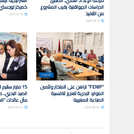
مرحلة الإعداد التقني.. انطلاق
استراتيجية ترس
الدراسات الجيوتقنية يقرب المشروع
كمركز لوجستي
من التنفيذ
2026-07-10
2026-07-11
اقتصاد
“FENIP” تراهن على الابتكار وتثمين
15 مليار سنتي
الموارد البحرية لتعزيز تنافسية
الصيد البحري..
الصناعة المغربية
مآل عائدات “ا
2026-06-23
2026-06-24