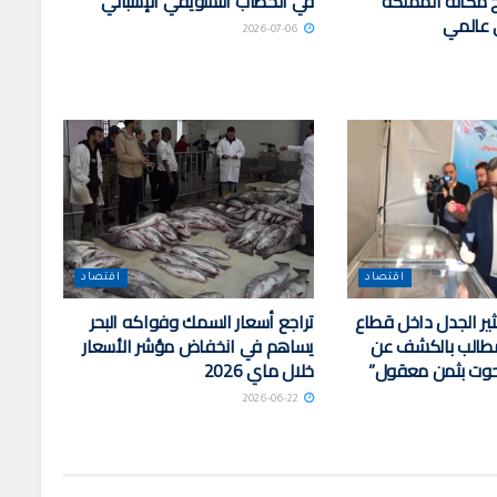
خ مكانة المملكة
في الخطاب التسويقي الإسباني
 عالمي
2026-07-06
اقتصاد
اقتصاد
م تثير الجدل داخل قطاع
تراجع أسعار السمك وفواكه البحر
 مطالب بالكشف عن
يساهم في انخفاض مؤشر الأسعار
لحوت بثمن معقول”
خلال ماي 2026
2026-06-22