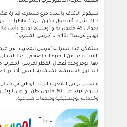
أطلقته شركة الناظور غرب المتوسط.
سيقوم الإتلاف بإنشاء فرع مشترك لإدارة هذه 
توويج فرنسا” و49% لـ “مرسى المغرب”.
ستمكن هذا الشراكة “مرسى المغرب” من هيكلة 
للاستفادة من الخبرة الخاصة في هذا المجال 
بها. توفر وحدة أعمال القطر لمرسى المغرب حا
الناظور، الحسيمة، المحمدية، آسفي، أكادير، العي
سنوي يزيد عن 60 مليون طن. و
وخدمات لوجستيكية ومنصات صناعية.