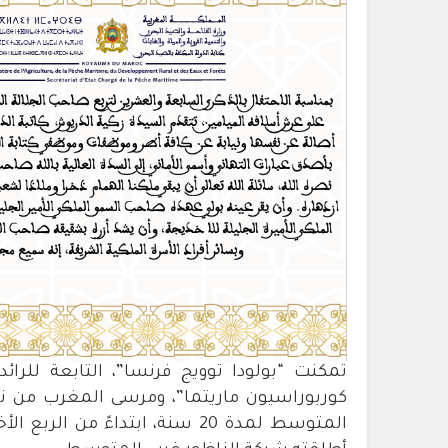
تمكنت “بولودا توويج فرنسا”، التابعة للرا
كوربوراسيون ماريتما”، ومرسى المغرب من ن