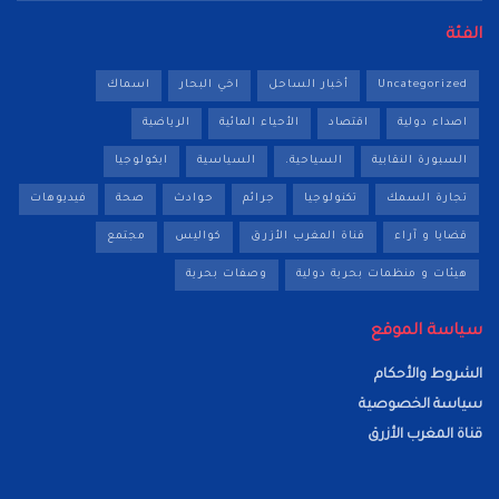
الفئة
Uncategorized
أخبار الساحل
اخي البحار
اسماك
اصداء دولية
اقتصاد
الأحياء المائية
الرياضية
السبورة النقابية
السياحية.
السياسية
ايكولوجيا
تجارة السمك
تكنولوجيا
جرائم
حوادث
صحة
فيديوهات
قضايا و آراء
قناة المغرب الأزرق
كواليس
مجتمع
هيئات و منظمات بحرية دولية
وصفات بحرية
سياسة الموقع
الشروط والأحكام
سياسة الخصوصية
قناة المغرب الأزرق