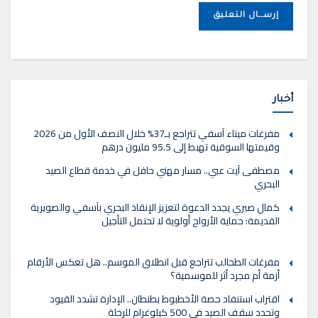
أخبار
مفرغات ميناء آسفي تتراجع بـ37% خلال النصف الأول من 2026
وقيمتها السوقية تهبط إلى 95.5 مليون درهم
مصطفى آيت عبي.. مسار مهني حافل في خدمة قطاع الصيد
البحري
كمال صبري يجدد الدعوة لتعزيز الإنقاذ البحري بآسفي والصويرية
القديمة: حماية الأرواح أولوية لا تحتمل التأجيل
مفرغات الطحالب تتراجع قبل انطلاق الموسم.. هل تعكس الأرقام
أزمة أم مجرد أثر للموسمية؟
اقتراب استنفاد حصة الأخطبوط بطنطان.. الإدارة تشدد القيود
وتحدد سقف الصيد في 500 كيلوغرام للرحلة