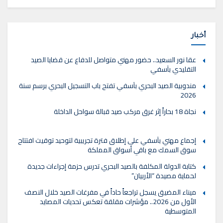
أخبار
عقا نور السعيد.. حضور مهني متواصل للدفاع عن قضايا الصيد
التقليدي بآسفي
مندوبية الصيد البحري بآسفي تفتح باب التسجيل البحري برسم سنة
2026
نجاة 18 بحاراً إثر غرق مركب صيد قبالة سواحل الداخلة
إجماع مهني بآسفي على إطلاق فترة تجريبية لتوحيد توقيت افتتاح
سوق السمك مع باقي أسواق المملكة
كتابة الدولة المكلفة بالصيد البحري تدرس حزمة إجراءات جديدة
لحماية مصيدة “الأربيان”
ميناء المضيق يسجل تراجعاً حاداً في مفرغات الصيد خلال النصف
الأول من 2026.. مؤشرات مقلقة تعكس تحديات المصايد
المتوسطية