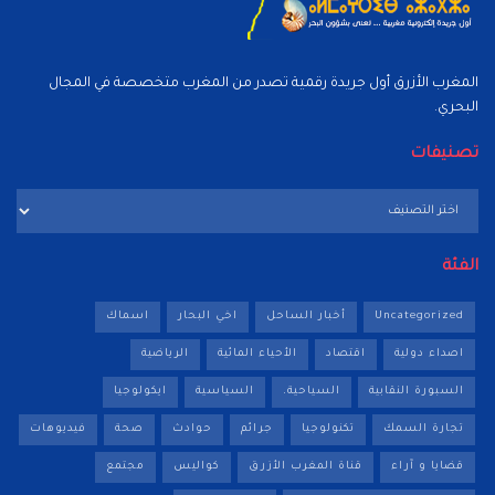
المغرب الأزرق أول جريدة رقمية تصدر من المغرب متخصصة في المجال
البحري.
تصنيفات
تصنيفات
الفئة
Uncategorized
أخبار الساحل
اخي البحار
اسماك
اصداء دولية
اقتصاد
الأحياء المائية
الرياضية
السبورة النقابية
السياحية.
السياسية
ايكولوجيا
تجارة السمك
تكنولوجيا
جرائم
حوادث
صحة
فيديوهات
قضايا و آراء
قناة المغرب الأزرق
كواليس
مجتمع