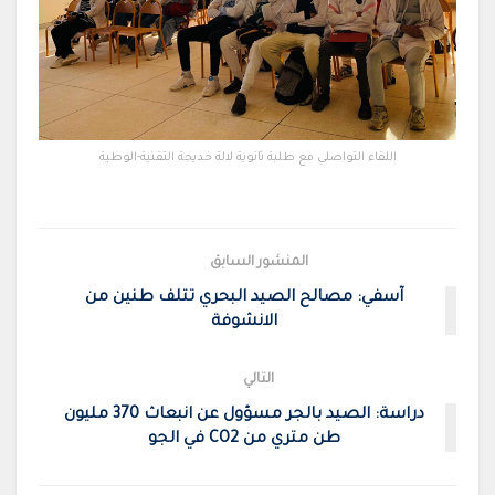
اللقاء التواصلي مع طلبة ثانوية لالة خديجة التقنية-الوطية
المنشور السابق
آسفي: مصالح الصيد البحري تتلف طنين من
الانشوفة
التالي
دراسة: الصيد بالجر مسؤول عن انبعاث 370 مليون
طن متري من CO2 في الجو