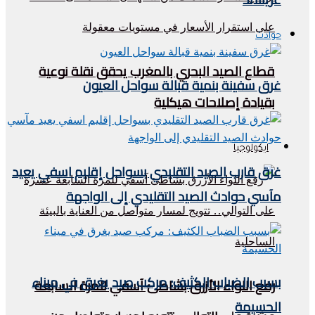
حوادث
قطاع الصيد البحري بالمغرب يحقق نقلة نوعية
غرق سفينة بنمية قبالة سواحل العيون
بقيادة إصلاحات هيكلية
ايكولوجيا
غرق قارب الصيد التقليدي بسواحل إقليم اسفي يعيد
مآسي حوادث الصيد التقليدي إلى الواجهة
بسبب الضباب الكثيف: مركب صيد يغرق في ميناء
رفع اللواء الأزرق بشاطئ آسفي للمرة السابعة
الحسيمة