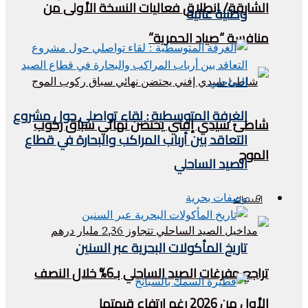
الشارقة/ انطلاق فعاليات النسخة الأولى من
وطنية عالية
منافسة “صياد الحمرية”
الغرفة المتوسطية : لقاء تواصلي حول مشروع
شاطئ سيدي إفني يحتضن نهائي سباق ركوب
التعاقد بين أرباب المراكب والبحارة في قطاع
الموج
الصيد الساحلي
وصفات بحرية
اسماك
تاريخ المأكولات البحرية عبر السنين
تراجع مفرغات الصيد الساحلي بـ6% خلال النصف
الأول من 2026 رغم ارتفاع قيمتها