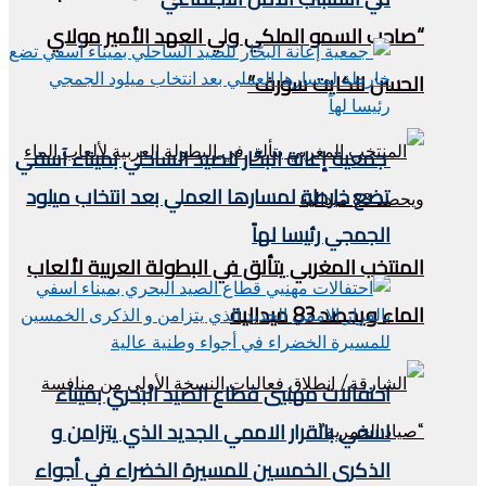
“صاحب السمو الملكي ولي العهد الأمير مولاي
الحسن للكايت سورف”
جمعية إعانة البحّار للصيد الساحلي بميناء آسفي
تضع خارطة لمسارها العملي بعد انتخاب ميلود
الجمجي رئيسا لهاً
المنتخب المغربي يتألق في البطولة العربية لألعاب
الماء ويحصد 83 ميدالية
احتفالات مهنيي قطاع الصيد البحري بميناء
اسفي بالقرار الاممي الجديد الذي يتزامن و
الذكرى الخمسين للمسيرة الخضراء في أجواء