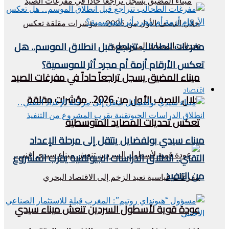
مفرغات الطحالب تتراجع قبل انطلاق الموسم.. هل
تعكس الأرقام أزمة أم مجرد أثر للموسمية؟
ميناء المضيق يسجل تراجعاً حاداً في مفرغات الصيد
اقتصاد
خلال النصف الأول من 2026.. مؤشرات مقلقة
تعكس تحديات المصايد المتوسطية
ميناء سيدي بولفضايل ينتقل إلى مرحلة الإعداد
التقني.. انطلاق الدراسات الجيوتقنية يقرب المشروع
من التنفيذ
عودة قوية لأسطول السردين تنعش ميناء سيدي