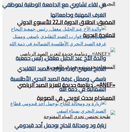
في لقاء تشاوري مع الجامعة الوطنية لموظفي
الغرف المهنية وجامعاتها
المضيق: انطلاق الدورة الـ22 للأسبوع الدولي
للملاحة البحرية
والدة الأخ عبد الجليل مغفل، رئيس جمعية
النجاح لمهني ارباب قوارب الصيد التقليدي
باسفي وممثل غرفة الصيد البحري الأطلسية
«ANEF».. دينامية جديدة لتعزيز الصيد الرياضي
الشمالية في ذمة الله
المستدام بحدث ترويجي في الصويرة
زيارة ود ومجالة للحاج بوجمل أحد قيدومي