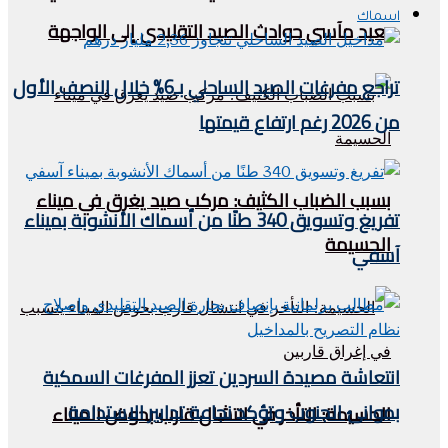
اسماك
يعيد مآسي حوادث الصيد التقليدي إلى الواجهة
تراجع مفرغات الصيد الساحلي بـ6% خلال النصف الأول
من 2026 رغم ارتفاع قيمتها
بسبب الضباب الكثيف: مركب صيد يغرق في ميناء
تفريغ وتسويق 340 طنًا من أسماك الأنشوبة بميناء
الحسيمة
آسفي
انتعاشة مصيدة السردين تعزز المفرغات السمكية
بموانئ الجنوب وتؤكد نجاعة تدابير الاستدامة
الحسيمة: التأخر في انتشال قارب بحوض الميناء