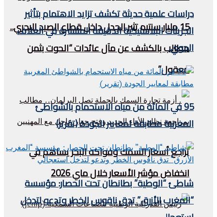
دراسات علمية حديثة تكشف تزايد الاهتمام بتأثير
15 مليار سنتيم تثير الجدل داخل قطاع الصيد البحري..
الجزيئات البلاستيكية الدقيقة المنتشرة في الغلاف
الجوي،
مطالب بالكشف عن مآل عائدات “الحوت بثمن
معقول”
95 في المائة من مياه الاستحمام بالشواطئ
المغربية مطابقة لمعايير الجودة (تقرير)
تراجع أسعار السمك وفواكه البحر يساهم في
انخفاض مؤشر الأسعار خلال ماي 2026
شاطئ “الوطية” بطانطان تحت الحصار: مؤسسة
“المغرب الأزرق” تدق ناقوس الخطر وتدعو لتدخل