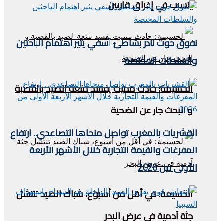
يتسبب في إغراق قاربين
نفوق حوت نادر بشاطئ آسفي يثير اهتمام الباحثين
والسلطات المختصة
الحسيمة: حادث مميت يفسد متعة الصيد بالقصبة
و البحث جار عن الضحية
القشريات بالمغرب تواصل منحاها التصاعدي.. ارتفاع
المفرغات والقيمة التجارية خلال الأشهر الأربعة
الأولى من 2026
الحسيمة: في أقل من أسبوع، شباك الصيد تنتشل
جثة آدمية في عرض البحر