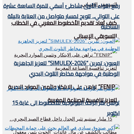
رفع اللواء الأزرق بشاطئ آسفي للمرة السابعة عشرة
على التوالي.. تتويج لمسار متواصل من العناية بالبيئة
كيف يُعاد تقديم الأخطبوط المغربي في الخطاب
الساحلية
التسويقي الإسباني
العيون: تمرين “SIMULEX-2026” لتعزيز الجاهزية
الوطنية في مواجهة مخاطر التلوث البحري
“FENIP” تراهن على الابتكار وتثمين الموارد البحرية
لتعزيز تنافسية الصناعة المغربية
تونس تقر الراحة البيولوجية للأخطبوط الى غاية 15
اكتوبر