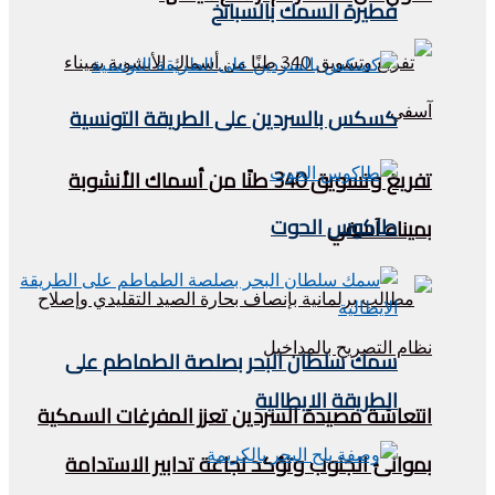
فطيرة السمك بالسبانخ
كسكس بالسردين على الطريقة التونسية
تفريغ وتسويق 340 طنًا من أسماك الأنشوبة
طاكوس الحوت
بميناء آسفي
سمك سلطان البحر بصلصة الطماطم على
الطريقة الايطالية
انتعاشة مصيدة السردين تعزز المفرغات السمكية
بموانئ الجنوب وتؤكد نجاعة تدابير الاستدامة