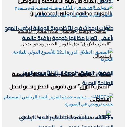
95 في المائة من مياه الاستحمام بالشواطئ
الرياضية
المغربية مطابقة لمعايير الجودة (تقرير)
دعوات لإحداث فرع للأكاديمية الوطنية لركوب الموج
بآسفي لتعزيز مكانتها كوجهة رياضية عالمية
المضيق: انطلاق الدورة الـ22 للأسبوع الدولي
شاطئ “الوطية” بطانطان تحت الحصار: مؤسسة
للملاحة البحرية
“المغرب الأزرق” تدق ناقوس الخطر وتدعو لتدخل
استعجالي
«ANEF».. دينامية جديدة لتعزيز الصيد الرياضي