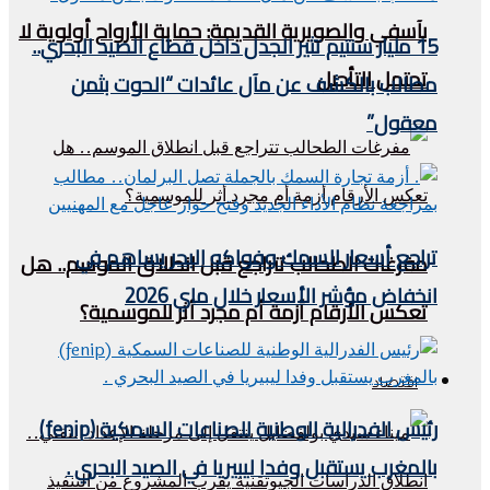
بآسفي والصويرية القديمة: حماية الأرواح أولوية لا
15 مليار سنتيم تثير الجدل داخل قطاع الصيد البحري..
تحتمل التأجيل
مطالب بالكشف عن مآل عائدات “الحوت بثمن
معقول”
تراجع أسعار السمك وفواكه البحر يساهم في
مفرغات الطحالب تتراجع قبل انطلاق الموسم.. هل
انخفاض مؤشر الأسعار خلال ماي 2026
تعكس الأرقام أزمة أم مجرد أثر للموسمية؟
اقتصاد
رئيس الفدرالية الوطنية للصناعات السمكية (fenip)
بالمغرب يستقبل وفدا ليبيريا في الصيد البحري .