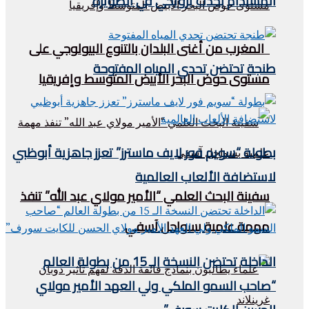
المستدام بحدث ترويجي في الصويرة
المغرب من أغنى البلدان بالتنوع البيولوجي على
طنجة تحتضن تحدي المياه المفتوحة
مستوى حوض البحر الأبيض المتوسط وإفريقيا
بطولة “سويم فور لايف ماسترز” تعزز جاهزية أبوظبي
لاستضافة الألعاب العالمية
سفينة البحث العلمي “الأمير مولاي عبد الله” تنفذ
مهمة علمية بسواحل آسفي
الداخلة تحتضن النسخة الـ 15 من بطولة العالم
“صاحب السمو الملكي ولي العهد الأمير مولاي