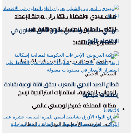
ميناء سيدي بولفضايل ينتقل إلى مرحلة الإعداد
التقني.. انطلاق الدراسات الجيوتقنية يقرب
مهيدي: المغرب والشيلي يعززان آفاق التعاون في
الاقتصاد الأزرق
المشروع من التنفيذ
قطاع الصيد البحري بالمغرب يحقق نقلة نوعية بقيادة
الموانئ المغربية.. استثمارات استراتيجية ترسخ
إصلاحات هيكلية
مكانة المملكة كمركز لوجستي عالمي
ايكولوجيا