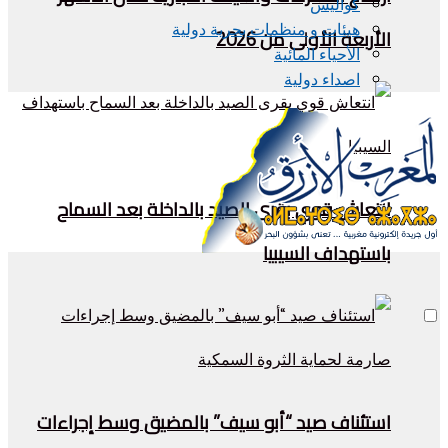
كواليس
هيئات و منظمات بحرية دولية
الأربعة الأولى من 2026
الأحياء المائية
اصداء دولية
انتعاش قوي بقرى الصيد بالداخلة بعد السماح
باستهداف السيبيا
استئناف صيد “أبو سيف” بالمضيق وسط إجراءات