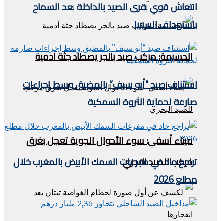
انتعاش قوي بقرى الصيد بالداخلة بعد السماح
باستهداف السيبيا
الحسيمة: مركب صيد بالجر يصطاد جثة آدمية
استئناف صيد “أبو سيف” بالمضيق وسط إجراءات
صارمة لحماية الثروة السمكية
ميناء أسفي: سوء الأحوال الجوية تعجل بغرق
مركب للصيد البحري
تراجع حاد في مفرغات السمك الأبيض بالمغرب خلال
مطلع 2026