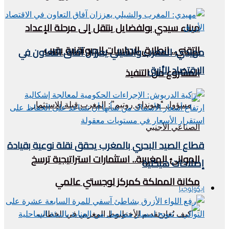
ميناء سيدي بولفضايل ينتقل إلى مرحلة الإعداد
التقني.. انطلاق الدراسات الجيوتقنية يقرب
مهيدي: المغرب والشيلي يعززان آفاق التعاون في
الاقتصاد الأزرق
المشروع من التنفيذ
قطاع الصيد البحري بالمغرب يحقق نقلة نوعية بقيادة
الموانئ المغربية.. استثمارات استراتيجية ترسخ
إصلاحات هيكلية
مكانة المملكة كمركز لوجستي عالمي
ايكولوجيا