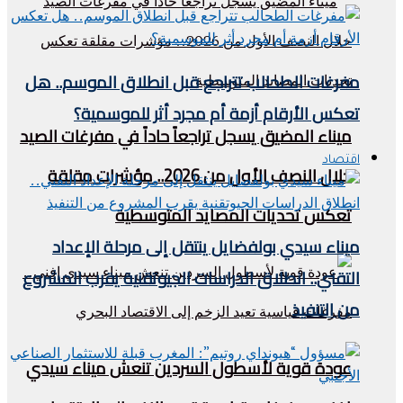
مفرغات الطحالب تتراجع قبل انطلاق الموسم.. هل
تعكس الأرقام أزمة أم مجرد أثر للموسمية؟
ميناء المضيق يسجل تراجعاً حاداً في مفرغات الصيد
اقتصاد
خلال النصف الأول من 2026.. مؤشرات مقلقة
تعكس تحديات المصايد المتوسطية
ميناء سيدي بولفضايل ينتقل إلى مرحلة الإعداد
التقني.. انطلاق الدراسات الجيوتقنية يقرب المشروع
من التنفيذ
عودة قوية لأسطول السردين تنعش ميناء سيدي