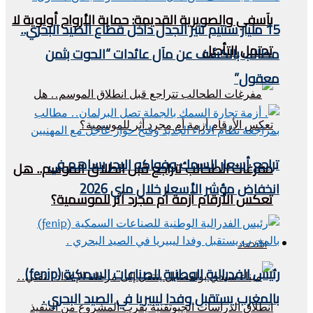
بآسفي والصويرية القديمة: حماية الأرواح أولوية لا
15 مليار سنتيم تثير الجدل داخل قطاع الصيد البحري..
تحتمل التأجيل
مطالب بالكشف عن مآل عائدات “الحوت بثمن
معقول”
تراجع أسعار السمك وفواكه البحر يساهم في
مفرغات الطحالب تتراجع قبل انطلاق الموسم.. هل
انخفاض مؤشر الأسعار خلال ماي 2026
تعكس الأرقام أزمة أم مجرد أثر للموسمية؟
اقتصاد
رئيس الفدرالية الوطنية للصناعات السمكية (fenip)
بالمغرب يستقبل وفدا ليبيريا في الصيد البحري .