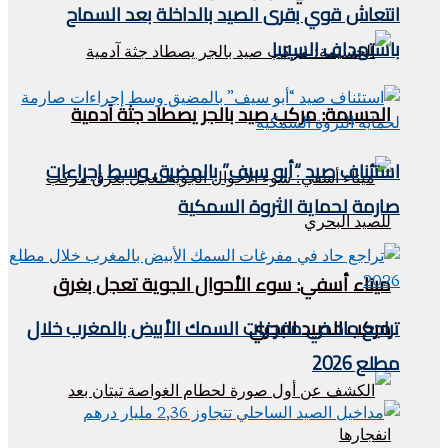
انتعاش قوي بقرى الصيد بالداخلة بعد السماح
باستهداف السيبيا
الحسيمة: مركب صيد بالجر يصطاد جثة آدمية
استئناف صيد “أبو سيف” بالمضيق وسط إجراءات
صارمة لحماية الثروة السمكية
ميناء أسفي: سوء الأحوال الجوية تعجل بغرق
مركب للصيد البحري
تراجع حاد في مفرغات السمك الأبيض بالمغرب خلال
مطلع 2026