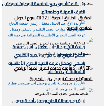
في لقاء تشاوري مع الجامعة الوطنية لموظفي
الغرف المهنية وجامعاتها
المضيق: انطلاق الدورة الـ22 للأسبوع الدولي
للملاحة البحرية
والدة الأخ عبد الجليل مغفل، رئيس جمعية
النجاح لمهني ارباب قوارب الصيد التقليدي
باسفي وممثل غرفة الصيد البحري الأطلسية
«ANEF».. دينامية جديدة لتعزيز الصيد الرياضي
الشمالية في ذمة الله
المستدام بحدث ترويجي في الصويرة
زيارة ود ومجالة للحاج بوجمل أحد قيدومي