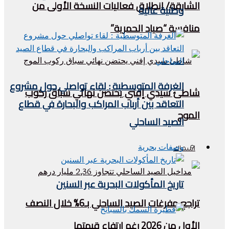
الشارقة/ انطلاق فعاليات النسخة الأولى من
وطنية عالية
منافسة “صياد الحمرية”
الغرفة المتوسطية : لقاء تواصلي حول مشروع
شاطئ سيدي إفني يحتضن نهائي سباق ركوب
التعاقد بين أرباب المراكب والبحارة في قطاع
الموج
الصيد الساحلي
وصفات بحرية
اسماك
تاريخ المأكولات البحرية عبر السنين
تراجع مفرغات الصيد الساحلي بـ6% خلال النصف
الأول من 2026 رغم ارتفاع قيمتها