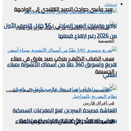
اسماك
يعيد مآسي حوادث الصيد التقليدي إلى الواجهة
تراجع مفرغات الصيد الساحلي بـ6% خلال النصف الأول
من 2026 رغم ارتفاع قيمتها
بسبب الضباب الكثيف: مركب صيد يغرق في ميناء
تفريغ وتسويق 340 طنًا من أسماك الأنشوبة بميناء
الحسيمة
آسفي
انتعاشة مصيدة السردين تعزز المفرغات السمكية
بموانئ الجنوب وتؤكد نجاعة تدابير الاستدامة
الحسيمة: التأخر في انتشال قارب بحوض الميناء