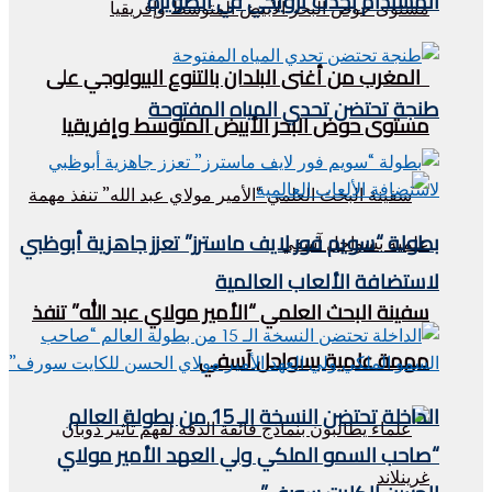
المستدام بحدث ترويجي في الصويرة
المغرب من أغنى البلدان بالتنوع البيولوجي على
طنجة تحتضن تحدي المياه المفتوحة
مستوى حوض البحر الأبيض المتوسط وإفريقيا
بطولة “سويم فور لايف ماسترز” تعزز جاهزية أبوظبي
لاستضافة الألعاب العالمية
سفينة البحث العلمي “الأمير مولاي عبد الله” تنفذ
مهمة علمية بسواحل آسفي
الداخلة تحتضن النسخة الـ 15 من بطولة العالم
“صاحب السمو الملكي ولي العهد الأمير مولاي