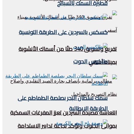
فطيرة السمك بالسبانخ
كسكس بالسردين على الطريقة التونسية
تفريغ وتسويق 340 طنًا من أسماك الأنشوبة
طاكوس الحوت
بميناء آسفي
سمك سلطان البحر بصلصة الطماطم على
الطريقة الايطالية
انتعاشة مصيدة السردين تعزز المفرغات السمكية
بموانئ الجنوب وتؤكد نجاعة تدابير الاستدامة