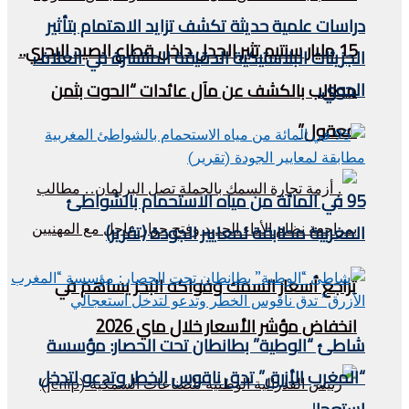
دراسات علمية حديثة تكشف تزايد الاهتمام بتأثير
15 مليار سنتيم تثير الجدل داخل قطاع الصيد البحري..
الجزيئات البلاستيكية الدقيقة المنتشرة في الغلاف
الجوي،
مطالب بالكشف عن مآل عائدات “الحوت بثمن
معقول”
95 في المائة من مياه الاستحمام بالشواطئ
المغربية مطابقة لمعايير الجودة (تقرير)
تراجع أسعار السمك وفواكه البحر يساهم في
انخفاض مؤشر الأسعار خلال ماي 2026
شاطئ “الوطية” بطانطان تحت الحصار: مؤسسة
“المغرب الأزرق” تدق ناقوس الخطر وتدعو لتدخل