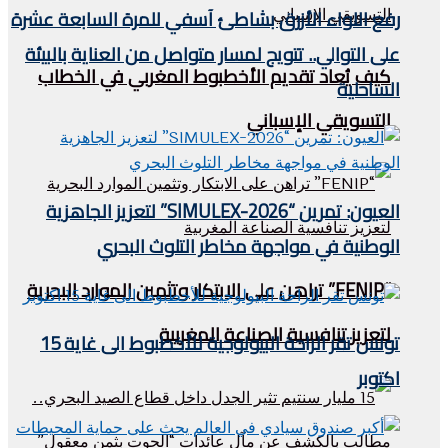
رفع اللواء الأزرق بشاطئ آسفي للمرة السابعة عشرة
على التوالي.. تتويج لمسار متواصل من العناية بالبيئة
كيف يُعاد تقديم الأخطبوط المغربي في الخطاب
الساحلية
التسويقي الإسباني
العيون: تمرين “SIMULEX-2026” لتعزيز الجاهزية
الوطنية في مواجهة مخاطر التلوث البحري
“FENIP” تراهن على الابتكار وتثمين الموارد البحرية
لتعزيز تنافسية الصناعة المغربية
تونس تقر الراحة البيولوجية للأخطبوط الى غاية 15
اكتوبر