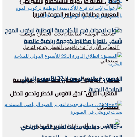
95 في المائة من مياه الاستحمام بالشواطئ
الرياضية
المغربية مطابقة لمعايير الجودة (تقرير)
دعوات لإحداث فرع للأكاديمية الوطنية لركوب الموج
بآسفي لتعزيز مكانتها كوجهة رياضية عالمية
المضيق: انطلاق الدورة الـ22 للأسبوع الدولي
شاطئ “الوطية” بطانطان تحت الحصار: مؤسسة
للملاحة البحرية
“المغرب الأزرق” تدق ناقوس الخطر وتدعو لتدخل
استعجالي
«ANEF».. دينامية جديدة لتعزيز الصيد الرياضي