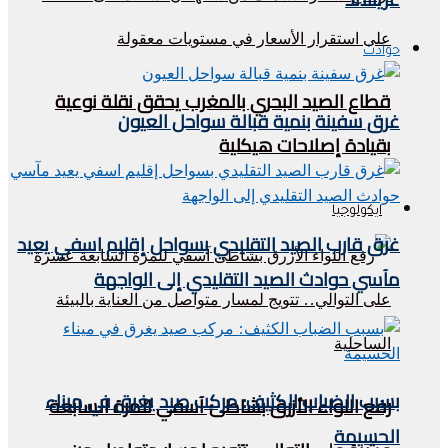
حوادث
قطاع الصيد البحري بالمغرب يحقق نقلة نوعية
غرق سفينة بنمية قبالة سواحل العيون
بقيادة إصلاحات هيكلية
ايكولوجيا
غرق قارب الصيد التقليدي بسواحل إقليم اسفي يعيد
مآسي حوادث الصيد التقليدي إلى الواجهة
بسبب الضباب الكثيف: مركب صيد يغرق في ميناء
رفع اللواء الأزرق بشاطئ آسفي للمرة السابعة
الحسيمة