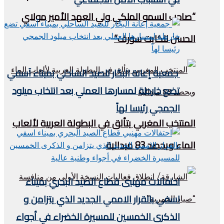
“صاحب السمو الملكي ولي العهد الأمير مولاي
الحسن للكايت سورف”
جمعية إعانة البحّار للصيد الساحلي بميناء آسفي
تضع خارطة لمسارها العملي بعد انتخاب ميلود
الجمجي رئيسا لهاً
المنتخب المغربي يتألق في البطولة العربية لألعاب
الماء ويحصد 83 ميدالية
احتفالات مهنيي قطاع الصيد البحري بميناء
اسفي بالقرار الاممي الجديد الذي يتزامن و
الذكرى الخمسين للمسيرة الخضراء في أجواء