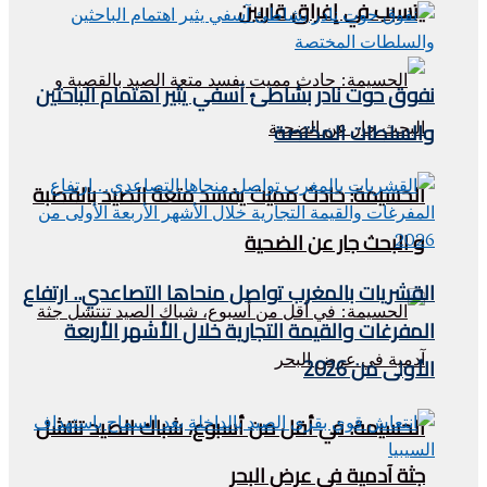
يتسبب في إغراق قاربين
نفوق حوت نادر بشاطئ آسفي يثير اهتمام الباحثين
والسلطات المختصة
الحسيمة: حادث مميت يفسد متعة الصيد بالقصبة
و البحث جار عن الضحية
القشريات بالمغرب تواصل منحاها التصاعدي.. ارتفاع
المفرغات والقيمة التجارية خلال الأشهر الأربعة
الأولى من 2026
الحسيمة: في أقل من أسبوع، شباك الصيد تنتشل
جثة آدمية في عرض البحر