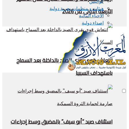
كواليس
هيئات و منظمات بحرية دولية
الأربعة الأولى من 2026
الأحياء المائية
اصداء دولية
انتعاش قوي بقرى الصيد بالداخلة بعد السماح
باستهداف السيبيا
استئناف صيد “أبو سيف” بالمضيق وسط إجراءات