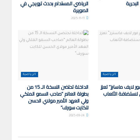
البحرية
الرياضي المستدام بحدث ترويجي في
الصويرة
2025-11-11
الرياضية
الرياضية
ر لايف ماسترز” تعزز
الداخلة تحتضن النسخة الـ 15 من
لاستضافة الألعاب
بطولة العالم “صاحب السمو الملكي
ولي العهد الأمير مولاي الحسن
للكايت سورف”
2025-09-24