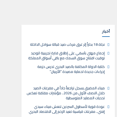
أخبار
نجاة 18 بحاراً إثر غرق مركب صيد قبالة سواحل الداخلة
إجماع مهني بآسفي على إطلاق فترة تجريبية لتوحيد
توقيت افتتاح سوق السمك مع باقي أسواق المملكة
كتابة الدولة المكلفة بالصيد البحري تدرس حزمة
إجراءات جديدة لحماية مصيدة “الأربيان”
ميناء المضيق يسجل تراجعاً حاداً في مفرغات الصيد
خلال النصف الأول من 2026.. مؤشرات مقلقة تعكس
تحديات المصايد المتوسطية
عودة قوية لأسطول السردين تنعش ميناء سيدي
إفني.. مفرغات قياسية تعيد الزخم إلى الاقتصاد البحري