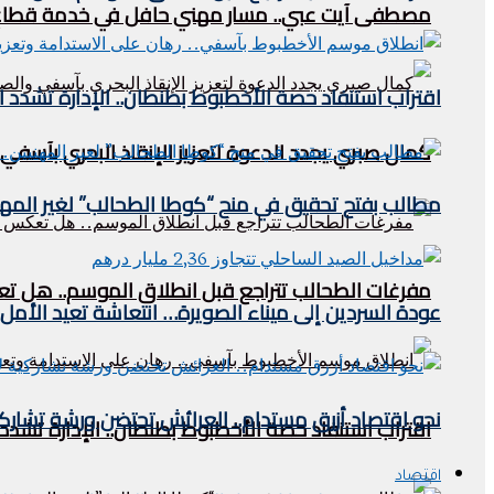
مصطفى آيت عبي.. مسار مهني حافل في خدمة قطاع 
اقتراب استنفاد حصة الأخطبوط بطنطان.. الإدارة تشدد القيود وتحدد
كمال صبري يجدد الدعوة لتعزيز الإنقاذ البحري بآسفي و
مطالب بفتح تحقيق في منح “كوطا الطحالب” لغير المهني
مفرغات الطحالب تتراجع قبل انطلاق الموسم.. هل تعك
عودة السردين إلى ميناء الصويرة… انتعاشة تعيد الأمل 
نحو اقتصاد أزرق مستدام.. العرائش تحتضن ورشة تشاركي
اقتراب استنفاد حصة الأخطبوط بطنطان.. الإدارة تشدد القيود وتح
اقتصاد