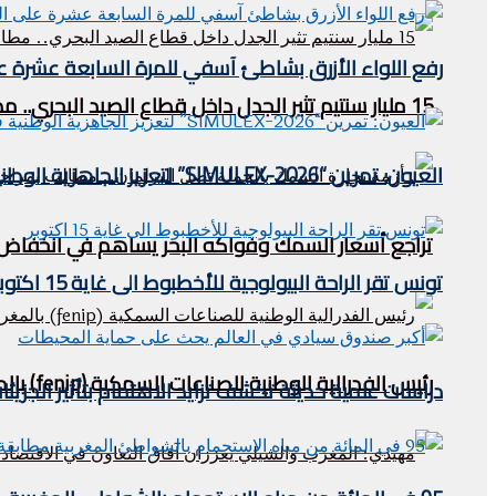
رفع اللواء الأزرق بشاطئ آسفي للمرة السابعة عشرة على 
15 مليار سنتيم تثير الجدل داخل قطاع الصيد البحري.. مطالب بالكشف عن مآل عائدات “الحوت بثمن معقول”
العيون: تمرين “SIMULEX-2026” لتعزيز الجاهزية الوطنية في مواجهة مخاطر التلوث البحري
تراجع أسعار السمك وفواكه البحر يساهم في انخفاض مؤش
تونس تقر الراحة البيولوجية للأخطبوط الى غاية 15 اكتوبر
رئيس الفدرالية الوطنية للصناعات السمكية (fenip) بالمغرب يستقبل وفدا ليبيريا في الصيد البحري .
دراسات علمية حديثة تكشف تزايد الاهتمام بتأثير الجزيئ