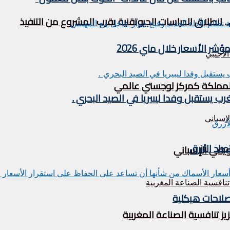
. انطلاق الدراسات الجيوتقنية يقرب المشروع من التنفيذ
 الأسعار خلال ماي 2026
ة المملكة كمركز لوجستي عالمي
اد الأزرق
ويقي الإسباني
صلاحات هيكلية