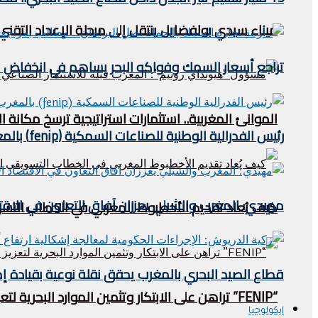
ميناء سيدي بولفضايل ينتقل إلى مرحلة الإعداد التقني.
تراجع أسعار السمك وفواكه البحر يساهم في انخفاض مؤشر
الموانئ المغربية.. استثمارات استراتيجية ترسخ مكان
رئيس الفدرالية الوطنية للصناعات السمكية (fenip) بالمغرب يستقبل وفدا ليبيريا في الصيد البحري .
مهيدي: المغرب والشيلي يعززان آفاق التعاون في الاقتص
كيف يُعاد تقديم الأخطبوط المغربي في الخطاب التس
قطاع الصيد البحري بالمغرب يحقق نقلة نوعية بقيادة إ
“FENIP” تراهن على الابتكار وتثمين الموارد البحرية لتعزيز تنافسية الصناعة المغربية
ايكولوجيا