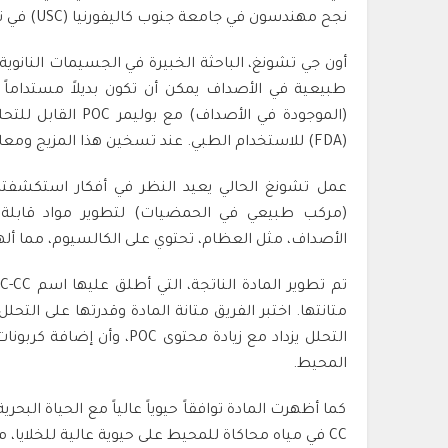
نجح مهندسون في جامعة جنوب كاليفورنيا (USC) في تطوير مادة جديدة آمنة للمحيطات وقابلة للتحلل الحيوي.
أون جي تشونغ، الباحثة الخبيرة في الجسيمات النانو
طبيعية في الأصداف يمكن أن تكون بديلاً مستداماً 
(الموجودة في الأصدا
(FDA) للاستخدام الطبي. عند تسخين هذا المزيج ومعالجته، يتشكل في مادة تشبه البلاستيك.
عمل تشونغ الحالي يعيد النظر في أفكار استكشفت
(مركب طبيعي في الحمضيات) لتطوير مواد قابلة 
الأصداف، مثل العظام، تحتوي على الكالسيوم، مما ألهم
متانتها. اختبر الفريق متانة المادة وقدرتها على الت
المحيط.
CC في مياه محاكاة للمحيط على حيوية عالية للخلايا، مؤكدة أنها لا تسبب ضرراً للكائنات الدقيقة البحرية.