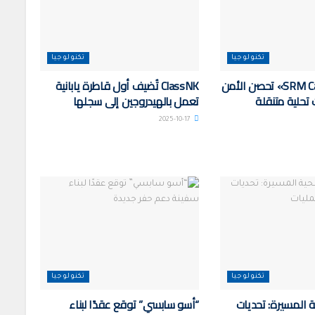
تكنولوجيا
تكنولوجيا
«SRM Casa – Settat» تحصن الأمن
ClassNK تُضيف أول قاطرة يابانية
تحلية متنقلة
تعمل بالهيدروجين إلى سجلها
2025-10-17
تكنولوجيا
تكنولوجيا
 المسيرة: تحديات
“أسو سابسي” توقع عقدًا لبناء