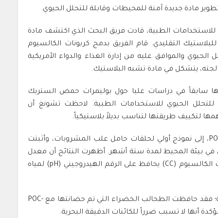
ية للاستخدامات الطبية، قادت فريق البحث الذي اكتشف مادة
للبلاستيك التقليدي. قام الفريق بدمج كربونات الكالسيوم
ف) مع بوليمر POC القابل للتحلل الحيوي والموافق عليه من إدارة الغذاء والدواء الأمريكية
ها سابقاً في دراسات عليا حول بوليمرات حمض الستريك
للتحلل الحيوي للاستخدامات الطبية. لاحظت تشونغ أن
ها لتكييف طريقتها لتناسب بديلاً بلاستيكياً.
تم تطوير المادة الناتجة، التي أطلق عليها اسم POC-CC، إلى نموذج أولي لحلقات حامل علب المشروبات، وأثبتت
حلل في بيئة المحيط لمدة ستة أشهر. أظهرت النتائج أن معدل
التحلل يزداد مع زيادة محتوى POC، وأن إضافة كربونات الكالسيوم (CC) يحافظ على الرقم الهيدروجيني (pH) لمياه
كما أظهرت المادة توافقاً حيوياً عالياً مع الحياة البحرية؛ فقد حافظت الطحالب الخضراء التي تم حضانتها مع POC-