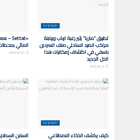
تكنولوجيا
تطبيق “ماريا” يثير رغبة ارباب وربابنة
مراكب الصيد الساحلي صنف السردين
المائي بمحطات 
باسفي في اكتشاف إمكانيات هذا
2026-04-03
الحل الجديد
2026-04-12
تكنولوجيا
كيف يكشف الذكاء الاصطناعي
السفن السطحية