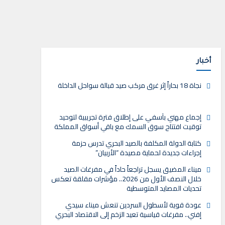
أخبار
نجاة 18 بحاراً إثر غرق مركب صيد قبالة سواحل الداخلة
إجماع مهني بآسفي على إطلاق فترة تجريبية لتوحيد
توقيت افتتاح سوق السمك مع باقي أسواق المملكة
كتابة الدولة المكلفة بالصيد البحري تدرس حزمة
إجراءات جديدة لحماية مصيدة “الأربيان”
ميناء المضيق يسجل تراجعاً حاداً في مفرغات الصيد
خلال النصف الأول من 2026.. مؤشرات مقلقة تعكس
تحديات المصايد المتوسطية
عودة قوية لأسطول السردين تنعش ميناء سيدي
إفني.. مفرغات قياسية تعيد الزخم إلى الاقتصاد البحري