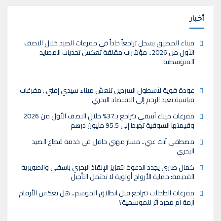
أخبار
ميناء المضيق يسجل تراجعاً حاداً في مفرغات الصيد خلال النصف
الأول من 2026.. مؤشرات مقلقة تعكس تحديات المصايد
المتوسطية
عودة قوية لأسطول السردين تنعش ميناء سيدي إفني.. مفرغات
قياسية تعيد الزخم إلى الاقتصاد البحري
مفرغات ميناء آسفي تتراجع بـ37% خلال النصف الأول من 2026
وقيمتها السوقية تهبط إلى 95.5 مليون درهم
مصطفى آيت عبي.. مسار مهني حافل في خدمة قطاع الصيد
البحري
كمال صبري يجدد الدعوة لتعزيز الإنقاذ البحري بآسفي والصويرية
القديمة: حماية الأرواح أولوية لا تحتمل التأجيل
مفرغات الطحالب تتراجع قبل انطلاق الموسم.. هل تعكس الأرقام
أزمة أم مجرد أثر للموسمية؟