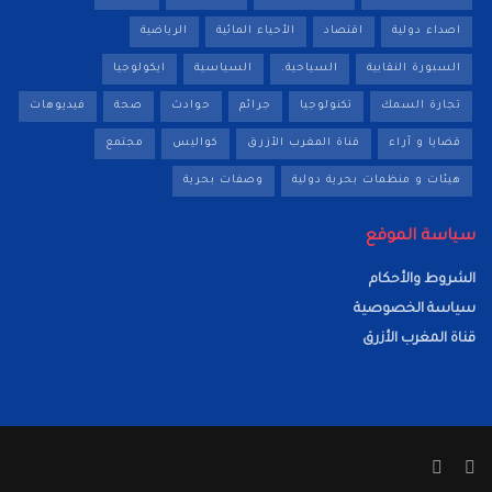
اصداء دولية
اقتصاد
الأحياء المائية
الرياضية
السبورة النقابية
السياحية.
السياسية
ايكولوجيا
تجارة السمك
تكنولوجيا
جرائم
حوادث
صحة
فيديوهات
قضايا و آراء
قناة المغرب الأزرق
كواليس
مجتمع
هيئات و منظمات بحرية دولية
وصفات بحرية
سياسة الموقع
الشروط والأحكام
سياسة الخصوصية
قناة المغرب الأزرق