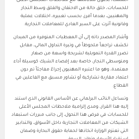
السمك، بدعوى ملاءمتها مع ملاحظات المجلس الأعلى
للحسابات، خلق حالة من الاحتقان والقلق وسط التجار
والمهنيين، بعدما أفرز، بحسب تعبيره، اختلالات عملية
وقانونية أثرت على السير العادي للمعاملات التجارية.
وأشار المصدر ذاته إلى أن المعطيات المتوفرة من الميدان
تكشف تراجعاً ملحوظاً في وتيرة التداول المالي، مقابل
تضرر القدرة التمويلية لشريحة واسعة من صغار
ومتوسطي التجار، خاصة بعد إقصاء الشيك كوسيلة أداء
معتمدة، وهو ما اعتبره المهنيون إجراءً مفاجئاً تم دون
اعتماد مقاربة تشاركية أو تشاور مسبق مع الفاعلين في
القطاع.
وتساءل النائب البرلماني عن الأساس القانوني الذي استند
إليه هذا القرار، ومدى إلزامية ملاحظات المجلس الأعلى
للحسابات في فرض هذا التحول، إلى جانب مبررات استبعاد
الشيكات من المعاملات التجارية داخل الأسواق، والتدابير
التي تعتزم الوزارة اتخاذها لحماية حقوق البحارة وضمان