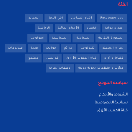
الفئة
Uncategorized
أخبار الساحل
اخي البحار
اسماك
اصداء دولية
اقتصاد
الأحياء المائية
الرياضية
السبورة النقابية
السياحية.
السياسية
ايكولوجيا
تجارة السمك
تكنولوجيا
جرائم
حوادث
صحة
فيديوهات
قضايا و آراء
قناة المغرب الأزرق
كواليس
مجتمع
هيئات و منظمات بحرية دولية
وصفات بحرية
سياسة الموقع
الشروط والأحكام
سياسة الخصوصية
قناة المغرب الأزرق