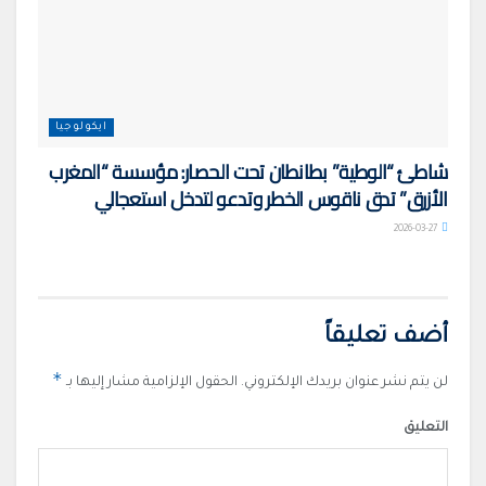
ايكولوجيا
شاطئ “الوطية” بطانطان تحت الحصار: مؤسسة “المغرب
الأزرق” تدق ناقوس الخطر وتدعو لتدخل استعجالي
2026-03-27
أضف تعليقاً
*
لن يتم نشر عنوان بريدك الإلكتروني.
الحقول الإلزامية مشار إليها بـ
التعليق