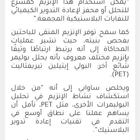
“يمكن استخدام هذا الإنزيم كمسرع
للتحلل أو محفز لإعادة التدوير الكيميائي
للنفايات البلاستيكية المجمعة.”
كما سمح توفر الإنزيم المنقى للباحثين
بفحص بنيته، حيث تشير عمليات
المحاكاة إلى أنه يرتبط ارتباطًا وثيقًا
بإنزيم مختلف معروف بأنه يحلل بوليمر
شائع آخر: البولي إيثيلين تيريفثاليت
(PET).
ويخلص ساوابي إلى أنه “من خلال
استكشاف نشاط الإنزيم في تحليل
البوليمرات الأخرى، مثل PET، نأمل أن
يساهم عملنا على نطاق أوسع في
التقدم في تقنيات إعادة تدوير
البلاستيك”.