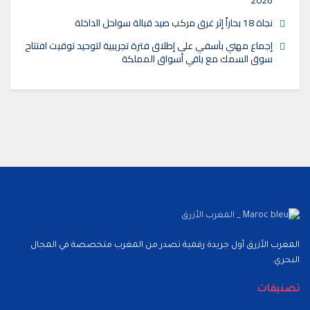
نجاة 18 بحاراً إثر غرق مركب صيد قبالة سواحل الداخلة
إجماع مهني بآسفي على إطلاق فترة تجريبية لتوحيد توقيت افتتاح
سوق السمك مع باقي أسواق المملكة
المغرب الأزرق أول جريدة رقمية تصدر من المغرب متخصصة في المجال
البحري.
تصنيفات