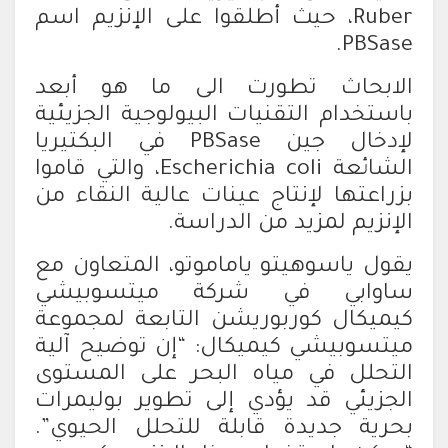
Ruber، حيث أطلقوا على الإنزيم اسم
PBSase.
الابحاث تطورت الى ما هو أبعد
باستخدام التقنيات البيولوجية الجزيئية
لإدخال جين PBSase في البكتيريا
الشائعة Escherichia coli، والتي قاموا
بزراعتها لإنتاج عينات عالية النقاء من
الإنزيم لمزيد من الدراسة.
يقول ياسوهيتو ياماموتو، المتعاون مع
ساوابي في شركة ميتسوبيشي
كيميكال كوربوريشن التابعة لمجموعة
ميتسوبيشي كيميكال: “إن توضيح آلية
التحلل في مياه البحر على المستوى
الجزيئي قد يؤدي إلى تطوير بوليمرات
بحرية جديدة قابلة للتحلل الحيوي”.