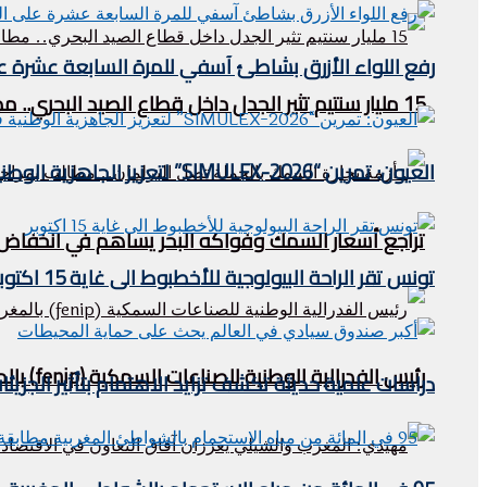
رفع اللواء الأزرق بشاطئ آسفي للمرة السابعة عشرة على 
15 مليار سنتيم تثير الجدل داخل قطاع الصيد البحري.. مطالب بالكشف عن مآل عائدات “الحوت بثمن معقول”
العيون: تمرين “SIMULEX-2026” لتعزيز الجاهزية الوطنية في مواجهة مخاطر التلوث البحري
تراجع أسعار السمك وفواكه البحر يساهم في انخفاض مؤش
تونس تقر الراحة البيولوجية للأخطبوط الى غاية 15 اكتوبر
رئيس الفدرالية الوطنية للصناعات السمكية (fenip) بالمغرب يستقبل وفدا ليبيريا في الصيد البحري .
دراسات علمية حديثة تكشف تزايد الاهتمام بتأثير الجزيئ