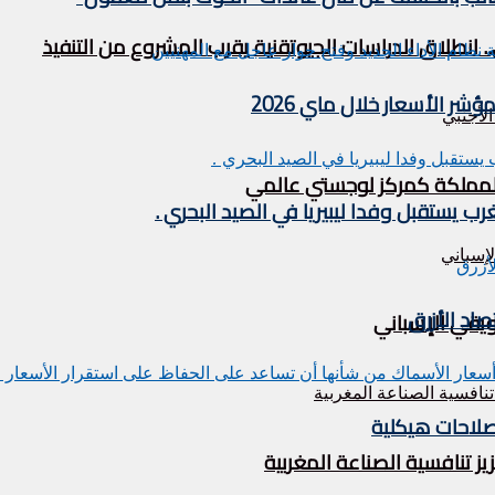
. انطلاق الدراسات الجيوتقنية يقرب المشروع من التنفيذ
 الأسعار خلال ماي 2026
ة المملكة كمركز لوجستي عالمي
اد الأزرق
ويقي الإسباني
صلاحات هيكلية