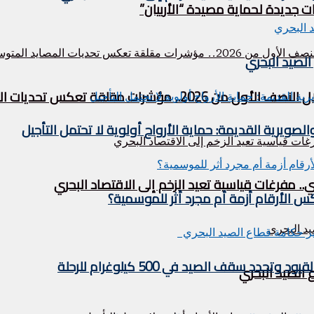
ت جديدة لحماية مصيدة “الأربيان”
لصيد البحري
قة تعكس تحديات المصايد المتوسطية
لصويرية القديمة: حماية الأرواح أولوية لا تحتمل التأجيل
مفرغات قياسية تعيد الزخم إلى الاقتصاد البحري
 الأرقام أزمة أم مجرد أثر للموسمية؟
 سقف الصيد في 500 كيلوغرام للرحلة
الصيد البحري