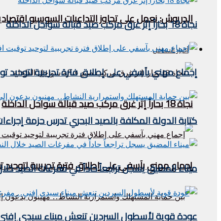
الدريوش: نعمل على تجاوز التداعيات السوسيو اقتصادية
نجاة 18 بحاراً إثر غرق مركب صيد قبالة سواحل الداخلة
أخبار الساحل
إجماع مهني بآسفي على إطلاق فترة تجريبية لتوحيد 
نجاة 18 بحاراً إثر غرق مركب صيد قبالة سواحل الداخلة
كتابة الدولة المكلفة بالصيد البحري تدرس حزمة إجراءات
إجماع مهني بآسفي على إطلاق فترة تجريبية لتوحيد
ميناء المضيق يسجل تراجعاً حاداً في مفرغات الصيد خلال النصف الأول من 2026.. مؤشرات مقلقة
عودة قوية لأسطول السردين تنعش ميناء سيدي إفني.. م