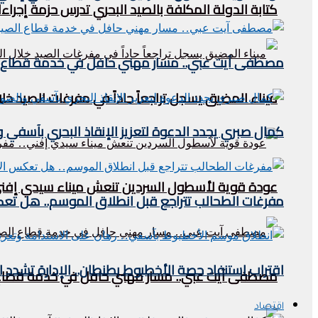
كتابة الدولة المكلفة بالصيد البحري تدرس حزمة إجراءا
مصطفى آيت عبي.. مسار مهني حافل في خدمة قطاع ا
ميناء المضيق يسجل تراجعاً حاداً في مفرغات الصيد خلال النصف الأول من 2026.. مؤشرات مقل
كمال صبري يجدد الدعوة لتعزيز الإنقاذ البحري بآسفي وا
عودة قوية لأسطول السردين تنعش ميناء سيدي إفني.. 
مفرغات الطحالب تتراجع قبل انطلاق الموسم.. هل تعكس
اقتراب استنفاد حصة الأخطبوط بطنطان.. الإدارة تشدد القيود وتحدد
مصطفى آيت عبي.. مسار مهني حافل في خدمة قطاع 
اقتصاد