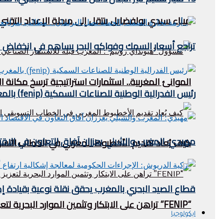
ميناء سيدي بولفضايل ينتقل إلى مرحلة الإعداد التقني.
تراجع أسعار السمك وفواكه البحر يساهم في انخفاض مؤشر
الموانئ المغربية.. استثمارات استراتيجية ترسخ مكان
رئيس الفدرالية الوطنية للصناعات السمكية (fenip) بالمغرب يستقبل وفدا ليبيريا في الصيد البحري .
مهيدي: المغرب والشيلي يعززان آفاق التعاون في الاقتص
كيف يُعاد تقديم الأخطبوط المغربي في الخطاب التس
قطاع الصيد البحري بالمغرب يحقق نقلة نوعية بقيادة إ
“FENIP” تراهن على الابتكار وتثمين الموارد البحرية لتعزيز تنافسية الصناعة المغربية
ايكولوجيا