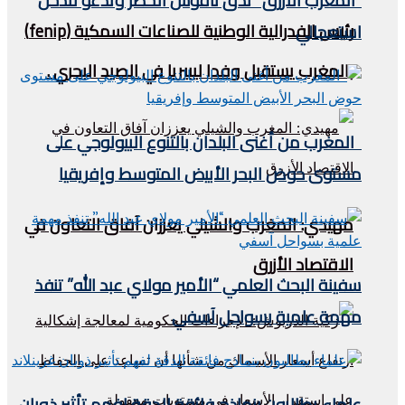
“المغرب الأزرق” تدق ناقوس الخطر وتدعو لتدخل
رئيس الفدرالية الوطنية للصناعات السمكية (fenip)
استعجالي
بالمغرب يستقبل وفدا ليبيريا في الصيد البحري .
المغرب من أغنى البلدان بالتنوع البيولوجي على
مستوى حوض البحر الأبيض المتوسط وإفريقيا
مهيدي: المغرب والشيلي يعززان آفاق التعاون في
الاقتصاد الأزرق
سفينة البحث العلمي “الأمير مولاي عبد الله” تنفذ
مهمة علمية بسواحل آسفي
علماء يطالبون بنماذج فائقة الدقة لفهم تأثير ذوبان