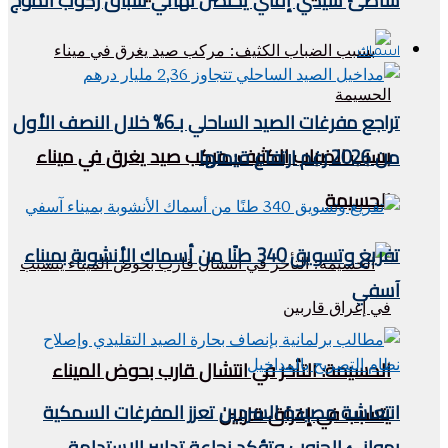
شاطئ سيدي إفني يحتضن نهائي سباق ركوب الموج
اسماك
تراجع مفرغات الصيد الساحلي بـ6% خلال النصف الأول
بسبب الضباب الكثيف: مركب صيد يغرق في ميناء
من 2026 رغم ارتفاع قيمتها
الحسيمة
تفريغ وتسويق 340 طنًا من أسماك الأنشوبة بميناء
آسفي
الحسيمة: التأخر في انتشال قارب بحوض الميناء
انتعاشة مصيدة السردين تعزز المفرغات السمكية
يتسبب في إغراق قاربين
بموانئ الجنوب وتؤكد نجاعة تدابير الاستدامة