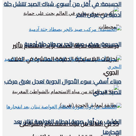
الحسيمة: في أقل من أسبوع، شباك الصيد تنتشل جثة
آدمية في عرض البحر
الحسيمة: مركب صيد بالجر يصطاد جثة آدمية
دراسات علمية حديثة تكشف تزايد الاهتمام بتأثير
الجزيئات البلاستيكية الدقيقة المنتشرة في الغلاف
الجوي،
ميناء أسفي: سوء الأحوال الجوية تعجل بغرق مركب
للصيد البحري
الكشف عن أول صورة لحطام الغواصة تيتان بعد
95 في المائة من مياه الاستحمام بالشواطئ
انفجارها