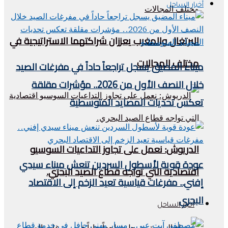
أخبار الساحل
البرتغال والمغرب يعززان شراكتهما الاستراتيجية في
مختلف المجالات
ميناء المضيق يسجل تراجعاً حاداً في مفرغات الصيد
خلال النصف الأول من 2026.. مؤشرات مقلقة
تعكس تحديات المصايد المتوسطية
الدريوش: نعمل على تجاوز التداعيات السوسيو
عودة قوية لأسطول السردين تنعش ميناء سيدي
اقتصادية التي تواجه قطاع الصيد البحري.
إفني.. مفرغات قياسية تعيد الزخم إلى الاقتصاد
البحري
أخبار الساحل