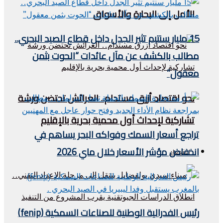
الأمل إلى البحارة والأسواق
15 مليار سنتيم تثير الجدل داخل قطاع الصيد البحري..
مطالب بالكشف عن مآل عائدات “الحوت بثمن
معقول”
نحو اقتصاد أزرق مستدام.. العرائش تحتضن ورشة
تشاركية لإحداث أول محمية بحرية بالإقليم
تراجع أسعار السمك وفواكه البحر يساهم في
انخفاض مؤشر الأسعار خلال ماي 2026
اقتصاد
رئيس الفدرالية الوطنية للصناعات السمكية (fenip)