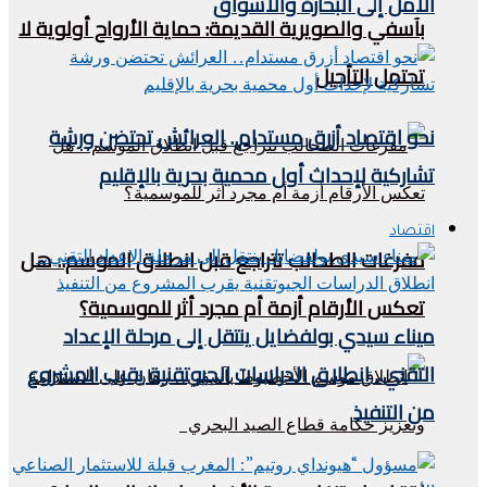
الأمل إلى البحارة والأسواق
بآسفي والصويرية القديمة: حماية الأرواح أولوية لا
تحتمل التأجيل
نحو اقتصاد أزرق مستدام.. العرائش تحتضن ورشة
تشاركية لإحداث أول محمية بحرية بالإقليم
اقتصاد
مفرغات الطحالب تتراجع قبل انطلاق الموسم.. هل
تعكس الأرقام أزمة أم مجرد أثر للموسمية؟
ميناء سيدي بولفضايل ينتقل إلى مرحلة الإعداد
التقني.. انطلاق الدراسات الجيوتقنية يقرب المشروع
من التنفيذ