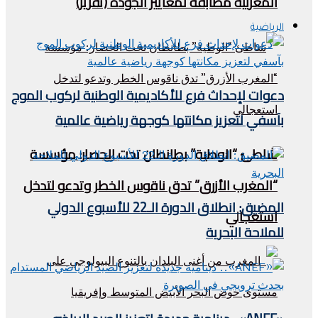
المغربية مطابقة لمعايير الجودة (تقرير)
الرياضية
دعوات لإحداث فرع للأكاديمية الوطنية لركوب الموج
بآسفي لتعزيز مكانتها كوجهة رياضية عالمية
شاطئ “الوطية” بطانطان تحت الحصار: مؤسسة
“المغرب الأزرق” تدق ناقوس الخطر وتدعو لتدخل
المضيق: انطلاق الدورة الـ22 للأسبوع الدولي
استعجالي
للملاحة البحرية