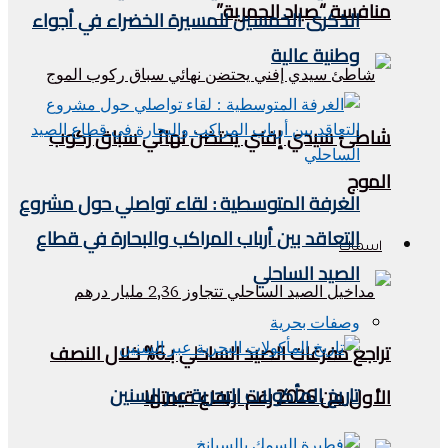
منافسة “صياد الحمرية”
الذكرى الخمسين للمسيرة الخضراء في أجواء
وطنية عالية
شاطئ سيدي إفني يحتضن نهائي سباق ركوب
الموج
الغرفة المتوسطية : لقاء تواصلي حول مشروع
التعاقد بين أرباب المراكب والبحارة في قطاع
اسماك
الصيد الساحلي
وصفات بحرية
تراجع مفرغات الصيد الساحلي بـ6% خلال النصف
تاريخ المأكولات البحرية عبر السنين
الأول من 2026 رغم ارتفاع قيمتها