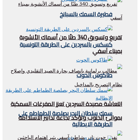
فطيرة السمك بالسبانخ
تفريغ وتسويق 340 طنًا من أسماك الأنشوبة
كسكس بالسردين على الطريقة التونسية
بميناء آسفي
طاكوس الحوت
انتعاشة مصيدة السردين تعزز المفرغات السمكية
سمك سلطان البحر بصلصة الطماطم على
بموانئ الجنوب وتؤكد نجاعة تدابير الاستدامة
الطريقة الايطالية