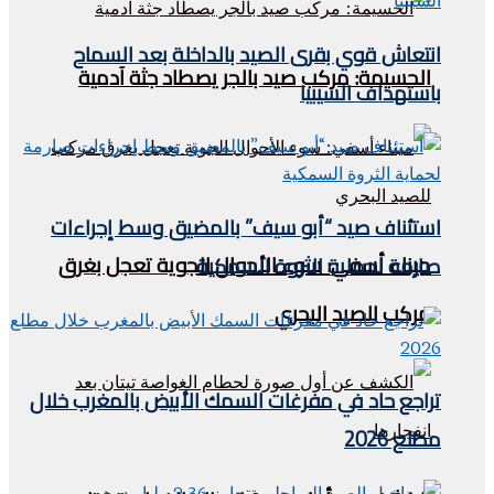
انتعاش قوي بقرى الصيد بالداخلة بعد السماح
الحسيمة: مركب صيد بالجر يصطاد جثة آدمية
باستهداف السيبيا
استئناف صيد “أبو سيف” بالمضيق وسط إجراءات
ميناء أسفي: سوء الأحوال الجوية تعجل بغرق
صارمة لحماية الثروة السمكية
مركب للصيد البحري
تراجع حاد في مفرغات السمك الأبيض بالمغرب خلال
مطلع 2026