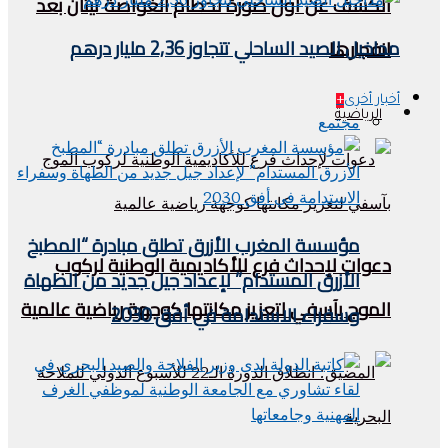
الكشف عن أول صورة لحطام الغواصة تيتان بعد
مداخيل الصيد الساحلي تتجاوز 2,36 مليار درهم
انفجارها
أخبار أخرى
+
الرياضية
مجتمع
مؤسسة المغرب الأزرق تطلق مبادرة “المطبخ
دعوات لإحداث فرع للأكاديمية الوطنية لركوب
الأزرق المستدام” لإعداد جيل جديد من الطهاة
الموج بآسفي لتعزيز مكانتها كوجهة رياضية عالمية
وسفراء الاستدامة في أفق 2030