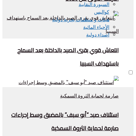
السبورة النقابية
كواليس
هيئات و منظمات بحرية دولية
الأحياء المائية
اصداء دولية
انتعاش قوي بقرى الصيد بالداخلة بعد السماح
باستهداف السيبيا
استئناف صيد “أبو سيف” بالمضيق وسط إجراءات
صارمة لحماية الثروة السمكية