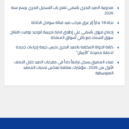
مندوبية الصيد البحري بآسفي تفتح باب التسجيل البحري برسم سنة
2026
نجاة 18 بحاراً إثر غرق مركب صيد قبالة سواحل الداخلة
إجماع مهني بآسفي على إطلاق فترة تجريبية لتوحيد توقيت افتتاح
سوق السمك مع باقي أسواق المملكة
كتابة الدولة المكلفة بالصيد البحري تدرس حزمة إجراءات جديدة
لحماية مصيدة “الأربيان”
ميناء المضيق يسجل تراجعاً حاداً في مفرغات الصيد خلال النصف
الأول من 2026.. مؤشرات مقلقة تعكس تحديات المصايد
المتوسطية