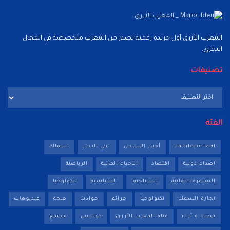
المغرب الأزرق أول جريدة رقمية تصدر من المغرب متخصصة في المجال
البحري.
تصنيفات
تصنيفات
الفئة
Uncategorized
أخبار الساحل
اخي البحار
اسماك
اصداء دولية
اقتصاد
الأحياء المائية
الرياضية
السبورة النقابية
السياحية.
السياسية
ايكولوجيا
تجارة السمك
تكنولوجيا
جرائم
حوادث
صحة
فيديوهات
قضايا و آراء
قناة المغرب الأزرق
كواليس
مجتمع