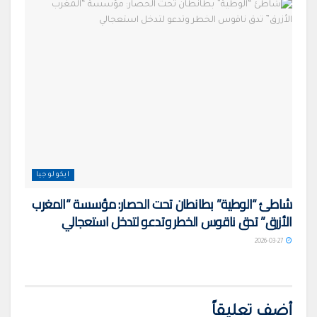
ايكولوجيا
شاطئ “الوطية” بطانطان تحت الحصار: مؤسسة “المغرب
الأزرق” تدق ناقوس الخطر وتدعو لتدخل استعجالي
2026-03-27
أضف تعليقاً