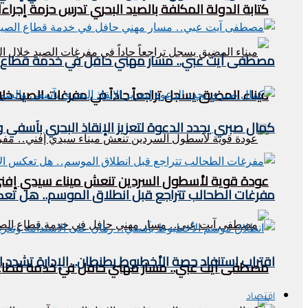
كتابة الدولة المكلفة بالصيد البحري تدرس حزمة إجراءا
مصطفى آيت عبي.. مسار مهني حافل في خدمة قطاع ا
ميناء المضيق يسجل تراجعاً حاداً في مفرغات الصيد خلال النصف الأول من 2026.. مؤشرات مقل
كمال صبري يجدد الدعوة لتعزيز الإنقاذ البحري بآسفي وا
عودة قوية لأسطول السردين تنعش ميناء سيدي إفني.. 
مفرغات الطحالب تتراجع قبل انطلاق الموسم.. هل تعكس
اقتراب استنفاد حصة الأخطبوط بطنطان.. الإدارة تشدد القيود وتحدد
مصطفى آيت عبي.. مسار مهني حافل في خدمة قطاع 
اقتصاد