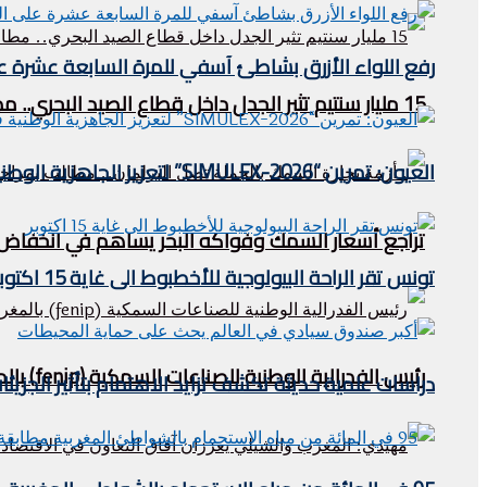
رفع اللواء الأزرق بشاطئ آسفي للمرة السابعة عشرة على 
15 مليار سنتيم تثير الجدل داخل قطاع الصيد البحري.. مطالب بالكشف عن مآل عائدات “الحوت بثمن معقول”
العيون: تمرين “SIMULEX-2026” لتعزيز الجاهزية الوطنية في مواجهة مخاطر التلوث البحري
تراجع أسعار السمك وفواكه البحر يساهم في انخفاض مؤش
تونس تقر الراحة البيولوجية للأخطبوط الى غاية 15 اكتوبر
رئيس الفدرالية الوطنية للصناعات السمكية (fenip) بالمغرب يستقبل وفدا ليبيريا في الصيد البحري .
دراسات علمية حديثة تكشف تزايد الاهتمام بتأثير الجزيئ