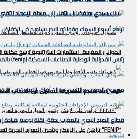
ميناء سيدي بولفضايل ينتقل إلى مرحلة الإعداد التقني.
تراجع أسعار السمك وفواكه البحر يساهم في انخفاض مؤشر
الموانئ المغربية.. استثمارات استراتيجية ترسخ مكان
رئيس الفدرالية الوطنية للصناعات السمكية (fenip) بالمغرب يستقبل وفدا ليبيريا في الصيد البحري .
مهيدي: المغرب والشيلي يعززان آفاق التعاون في الاقتص
كيف يُعاد تقديم الأخطبوط المغربي في الخطاب التس
قطاع الصيد البحري بالمغرب يحقق نقلة نوعية بقيادة إ
“FENIP” تراهن على الابتكار وتثمين الموارد البحرية لتعزيز تنافسية الصناعة المغربية
ايكولوجيا