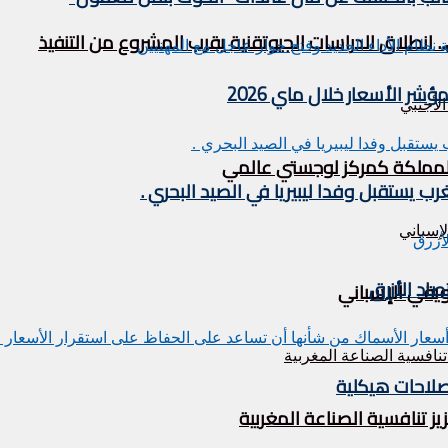
. انطلاق الدراسات الجيوتقنية يقرب المشروع من التنفيذ
 الأسعار خلال ماي 2026
ة المملكة كمركز لوجستي عالمي
اد الأزرق
ويقي الإسباني
صلاحات هيكلية