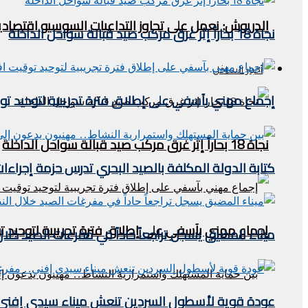
الدريوش: نعمل على تجاوز التداعيات السوسيو اقتصادية
نجاة 18 بحاراً إثر غرق مركب صيد قبالة سواحل الداخلة
أخبار الساحل
إجماع مهني بآسفي على إطلاق فترة تجريبية لتوحيد 
نجاة 18 بحاراً إثر غرق مركب صيد قبالة سواحل الداخلة
كتابة الدولة المكلفة بالصيد البحري تدرس حزمة إجراءات
إجماع مهني بآسفي على إطلاق فترة تجريبية لتوحيد
ميناء المضيق يسجل تراجعاً حاداً في مفرغات الصيد خلال النصف الأول من 2026.. مؤشرات مقلقة
عودة قوية لأسطول السردين تنعش ميناء سيدي إفني.. م