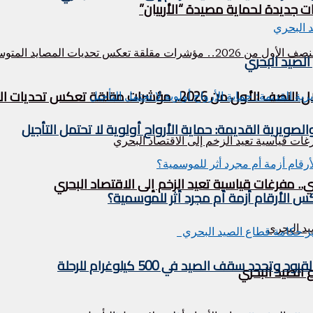
ت جديدة لحماية مصيدة “الأربيان”
لصيد البحري
قة تعكس تحديات المصايد المتوسطية
لصويرية القديمة: حماية الأرواح أولوية لا تحتمل التأجيل
مفرغات قياسية تعيد الزخم إلى الاقتصاد البحري
 الأرقام أزمة أم مجرد أثر للموسمية؟
 سقف الصيد في 500 كيلوغرام للرحلة
الصيد البحري