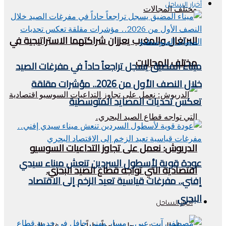
أخبار الساحل
البرتغال والمغرب يعززان شراكتهما الاستراتيجية في
مختلف المجالات
ميناء المضيق يسجل تراجعاً حاداً في مفرغات الصيد
خلال النصف الأول من 2026.. مؤشرات مقلقة
تعكس تحديات المصايد المتوسطية
الدريوش: نعمل على تجاوز التداعيات السوسيو
عودة قوية لأسطول السردين تنعش ميناء سيدي
اقتصادية التي تواجه قطاع الصيد البحري.
إفني.. مفرغات قياسية تعيد الزخم إلى الاقتصاد
البحري
أخبار الساحل