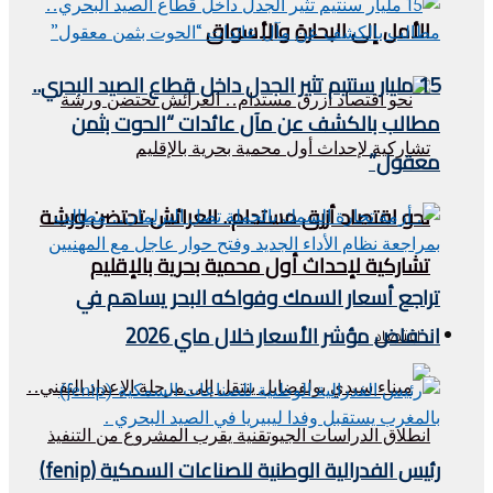
الأمل إلى البحارة والأسواق
15 مليار سنتيم تثير الجدل داخل قطاع الصيد البحري..
مطالب بالكشف عن مآل عائدات “الحوت بثمن
معقول”
نحو اقتصاد أزرق مستدام.. العرائش تحتضن ورشة
تشاركية لإحداث أول محمية بحرية بالإقليم
تراجع أسعار السمك وفواكه البحر يساهم في
انخفاض مؤشر الأسعار خلال ماي 2026
اقتصاد
رئيس الفدرالية الوطنية للصناعات السمكية (fenip)