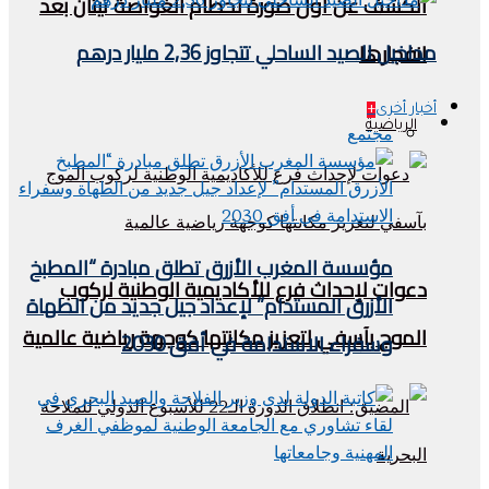
الكشف عن أول صورة لحطام الغواصة تيتان بعد
مداخيل الصيد الساحلي تتجاوز 2,36 مليار درهم
انفجارها
أخبار أخرى
+
الرياضية
مجتمع
مؤسسة المغرب الأزرق تطلق مبادرة “المطبخ
دعوات لإحداث فرع للأكاديمية الوطنية لركوب
الأزرق المستدام” لإعداد جيل جديد من الطهاة
الموج بآسفي لتعزيز مكانتها كوجهة رياضية عالمية
وسفراء الاستدامة في أفق 2030