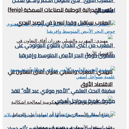
“المغرب الأزرق” تدق ناقوس الخطر وتدعو لتدخل
رئيس الفدرالية الوطنية للصناعات السمكية (fenip)
استعجالي
بالمغرب يستقبل وفدا ليبيريا في الصيد البحري .
المغرب من أغنى البلدان بالتنوع البيولوجي على
مستوى حوض البحر الأبيض المتوسط وإفريقيا
مهيدي: المغرب والشيلي يعززان آفاق التعاون في
الاقتصاد الأزرق
سفينة البحث العلمي “الأمير مولاي عبد الله” تنفذ
مهمة علمية بسواحل آسفي
علماء يطالبون بنماذج فائقة الدقة لفهم تأثير ذوبان