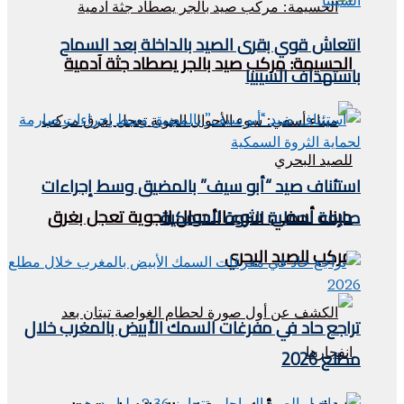
انتعاش قوي بقرى الصيد بالداخلة بعد السماح
الحسيمة: مركب صيد بالجر يصطاد جثة آدمية
باستهداف السيبيا
استئناف صيد “أبو سيف” بالمضيق وسط إجراءات
ميناء أسفي: سوء الأحوال الجوية تعجل بغرق
صارمة لحماية الثروة السمكية
مركب للصيد البحري
تراجع حاد في مفرغات السمك الأبيض بالمغرب خلال
مطلع 2026