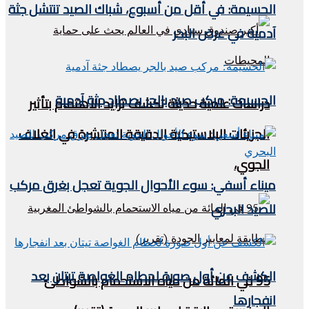
الحسيمة: في أقل من أسبوع، شباك الصيد تنتشل جثة
آدمية في عرض البحر
الحسيمة: مركب صيد بالجر يصطاد جثة آدمية
دراسات علمية حديثة تكشف تزايد الاهتمام بتأثير
الجزيئات البلاستيكية الدقيقة المنتشرة في الغلاف
الجوي،
ميناء أسفي: سوء الأحوال الجوية تعجل بغرق مركب
للصيد البحري
الكشف عن أول صورة لحطام الغواصة تيتان بعد
95 في المائة من مياه الاستحمام بالشواطئ
انفجارها