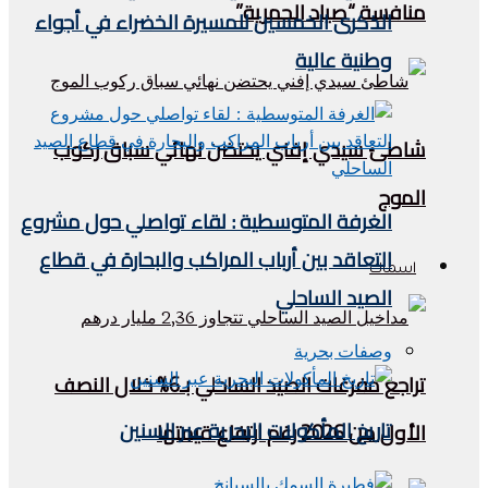
منافسة “صياد الحمرية”
الذكرى الخمسين للمسيرة الخضراء في أجواء
وطنية عالية
شاطئ سيدي إفني يحتضن نهائي سباق ركوب
الموج
الغرفة المتوسطية : لقاء تواصلي حول مشروع
التعاقد بين أرباب المراكب والبحارة في قطاع
اسماك
الصيد الساحلي
وصفات بحرية
تراجع مفرغات الصيد الساحلي بـ6% خلال النصف
تاريخ المأكولات البحرية عبر السنين
الأول من 2026 رغم ارتفاع قيمتها