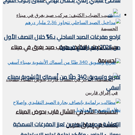
شاطئ سيدي إفني يحتضن نهائي سباق ركوب الموج
اسماك
تراجع مفرغات الصيد الساحلي بـ6% خلال النصف الأول
بسبب الضباب الكثيف: مركب صيد يغرق في ميناء
من 2026 رغم ارتفاع قيمتها
الحسيمة
تفريغ وتسويق 340 طنًا من أسماك الأنشوبة بميناء
آسفي
الحسيمة: التأخر في انتشال قارب بحوض الميناء
انتعاشة مصيدة السردين تعزز المفرغات السمكية
يتسبب في إغراق قاربين
بموانئ الجنوب وتؤكد نجاعة تدابير الاستدامة