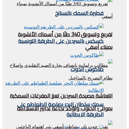
فطيرة السمك بالسبانخ
تفريغ وتسويق 340 طنًا من أسماك الأنشوبة
كسكس بالسردين على الطريقة التونسية
بميناء آسفي
طاكوس الحوت
انتعاشة مصيدة السردين تعزز المفرغات السمكية
سمك سلطان البحر بصلصة الطماطم على
بموانئ الجنوب وتؤكد نجاعة تدابير الاستدامة
الطريقة الايطالية