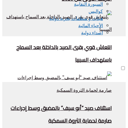
السبورة النقابية
كواليس
هيئات و منظمات بحرية دولية
الأحياء المائية
اصداء دولية
انتعاش قوي بقرى الصيد بالداخلة بعد السماح
باستهداف السيبيا
استئناف صيد “أبو سيف” بالمضيق وسط إجراءات
صارمة لحماية الثروة السمكية