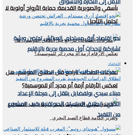
الأمل إلى البحارة والأسواق
بآسفي والصويرية القديمة: حماية الأرواح أولوية لا
تحتمل التأجيل
نحو اقتصاد أزرق مستدام.. العرائش تحتضن ورشة
تشاركية لإحداث أول محمية بحرية بالإقليم
اقتصاد
مفرغات الطحالب تتراجع قبل انطلاق الموسم.. هل
تعكس الأرقام أزمة أم مجرد أثر للموسمية؟
ميناء سيدي بولفضايل ينتقل إلى مرحلة الإعداد
التقني.. انطلاق الدراسات الجيوتقنية يقرب المشروع
من التنفيذ