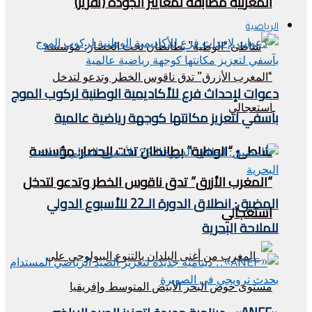
المغربية مطابقة لمعايير الجودة (تقرير)
الرياضية
دعوات لإحداث فرع للأكاديمية الوطنية لركوب الموج
بآسفي لتعزيز مكانتها كوجهة رياضية عالمية
شاطئ “الوطية” بطانطان تحت الحصار: مؤسسة
“المغرب الأزرق” تدق ناقوس الخطر وتدعو لتدخل
المضيق: انطلاق الدورة الـ22 للأسبوع الدولي
استعجالي
للملاحة البحرية