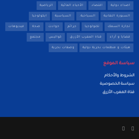
اصداء دولية
اقتصاد
الأحياء المائية
الرياضية
السبورة النقابية
السياحية.
السياسية
ايكولوجيا
تجارة السمك
تكنولوجيا
جرائم
حوادث
صحة
فيديوهات
قضايا و آراء
قناة المغرب الأزرق
كواليس
مجتمع
هيئات و منظمات بحرية دولية
وصفات بحرية
سياسة الموقع
الشروط والأحكام
سياسة الخصوصية
قناة المغرب الأزرق