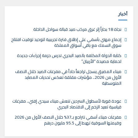
أخبار
نجاة 18 بحاراً إثر غرق مركب صيد قبالة سواحل الداخلة
إجماع مهني بآسفي على إطلاق فترة تجريبية لتوحيد توقيت افتتاح
سوق السمك مع باقي أسواق المملكة
كتابة الدولة المكلفة بالصيد البحري تدرس حزمة إجراءات جديدة
لحماية مصيدة “الأربيان”
ميناء المضيق يسجل تراجعاً حاداً في مفرغات الصيد خلال النصف
الأول من 2026.. مؤشرات مقلقة تعكس تحديات المصايد
المتوسطية
عودة قوية لأسطول السردين تنعش ميناء سيدي إفني.. مفرغات
قياسية تعيد الزخم إلى الاقتصاد البحري
مفرغات ميناء آسفي تتراجع بـ37% خلال النصف الأول من 2026
وقيمتها السوقية تهبط إلى 95.5 مليون درهم