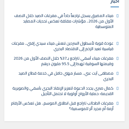
أخبار
ميناء المضيق يسجل تراجعاً حاداً في مفرغات الصيد خلال النصف
الأول من 2026.. مؤشرات مقلقة تعكس تحديات المصايد
المتوسطية
عودة قوية لأسطول السردين تنعش ميناء سيدي إفني.. مفرغات
قياسية تعيد الزخم إلى الاقتصاد البحري
مفرغات ميناء آسفي تتراجع بـ37% خلال النصف الأول من 2026
وقيمتها السوقية تهبط إلى 95.5 مليون درهم
مصطفى آيت عبي.. مسار مهني حافل في خدمة قطاع الصيد
البحري
كمال صبري يجدد الدعوة لتعزيز الإنقاذ البحري بآسفي والصويرية
القديمة: حماية الأرواح أولوية لا تحتمل التأجيل
مفرغات الطحالب تتراجع قبل انطلاق الموسم.. هل تعكس الأرقام
أزمة أم مجرد أثر للموسمية؟