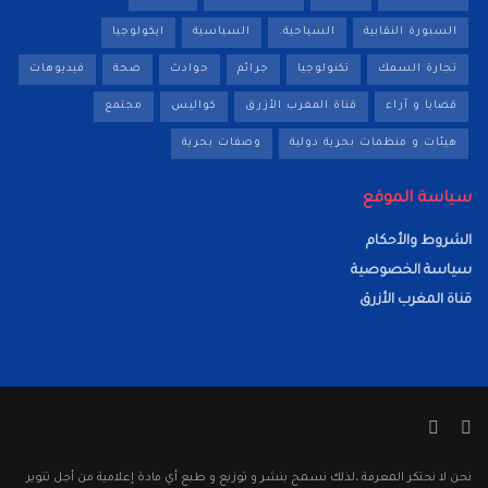
السبورة النقابية
السياحية.
السياسية
ايكولوجيا
تجارة السمك
تكنولوجيا
جرائم
حوادث
صحة
فيديوهات
قضايا و آراء
قناة المغرب الأزرق
كواليس
مجتمع
هيئات و منظمات بحرية دولية
وصفات بحرية
سياسة الموقع
الشروط والأحكام
سياسة الخصوصية
قناة المغرب الأزرق
نحن لا نحتكر المعرفة ،لذلك نسمح بنشر و توزيع و طبع أي مادة إعلامية من أجل تنوير