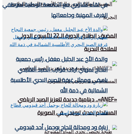
في لقاء تشاوري مع الجامعة الوطنية لموظفي
الغرف المهنية وجامعاتها
المضيق: انطلاق الدورة الـ22 للأسبوع الدولي
للملاحة البحرية
والدة الأخ عبد الجليل مغفل، رئيس جمعية
النجاح لمهني ارباب قوارب الصيد التقليدي
باسفي وممثل غرفة الصيد البحري الأطلسية
الشمالية في ذمة الله
«ANEF».. دينامية جديدة لتعزيز الصيد الرياضي
المستدام بحدث ترويجي في الصويرة
زيارة ود ومجالة للحاج بوجمل أحد قيدومي