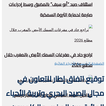
استئناف صيد “أبو سيف” بالمضيق وسط إجراءات
صارمة لحماية الثروة السمكية
تراجع حاد في مفرغات السمك الأبيض بالمغرب خلال
مطلع 2026
الصفحة الرئيسية
الأحياء المائية
توقيع اتفاق إطار للتعاون في
مجال الصيد البحري وتربية الأحياء
مداخيل الصيد الساحلي تتجاوز 2,36 مليار درهم