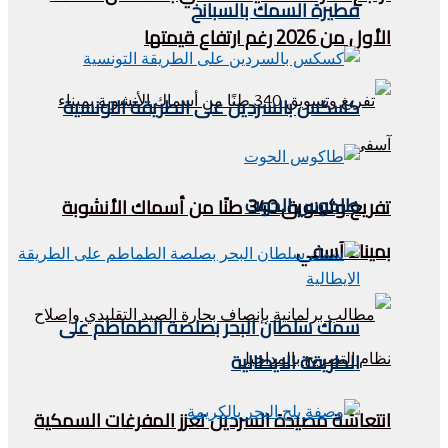
فطيرة السمك بالسبانخ
الأول من 2026 رغم ارتفاع قيمتها
كسكس بالسردين على الطريقة التونسية
طاكوس الحوت
تفريغ وتسويق 340 طنًا من أسماك الأنشوبة
بميناء آسفي
سمك سلطان البحر بصلصة الطماطم على
الطريقة الايطالية
انتعاشة مصيدة السردين تعزز المفرغات السمكية