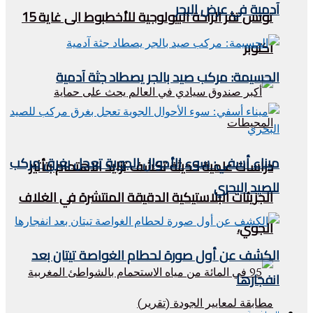
آدمية في عرض البحر
تونس تقر الراحة البيولوجية للأخطبوط الى غاية 15
اكتوبر
الحسيمة: مركب صيد بالجر يصطاد جثة آدمية
ميناء أسفي: سوء الأحوال الجوية تعجل بغرق مركب
دراسات علمية حديثة تكشف تزايد الاهتمام بتأثير
للصيد البحري
الجزيئات البلاستيكية الدقيقة المنتشرة في الغلاف
الجوي،
الكشف عن أول صورة لحطام الغواصة تيتان بعد
انفجارها