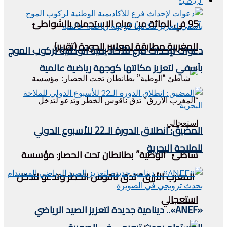
الرياضية
95 في المائة من مياه الاستحمام بالشواطئ
المغربية مطابقة لمعايير الجودة (تقرير)
دعوات لإحداث فرع للأكاديمية الوطنية لركوب الموج
بآسفي لتعزيز مكانتها كوجهة رياضية عالمية
المضيق: انطلاق الدورة الـ22 للأسبوع الدولي
للملاحة البحرية
شاطئ “الوطية” بطانطان تحت الحصار: مؤسسة
“المغرب الأزرق” تدق ناقوس الخطر وتدعو لتدخل
استعجالي
«ANEF».. دينامية جديدة لتعزيز الصيد الرياضي