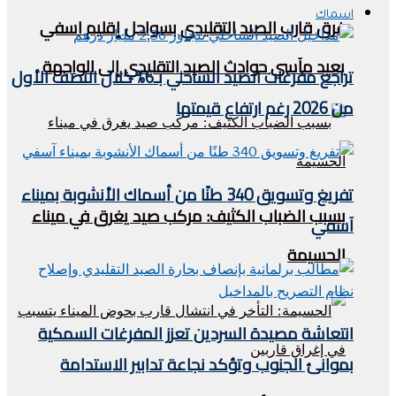
اسماك
غرق قارب الصيد التقليدي بسواحل إقليم اسفي
يعيد مآسي حوادث الصيد التقليدي إلى الواجهة
تراجع مفرغات الصيد الساحلي بـ6% خلال النصف الأول
من 2026 رغم ارتفاع قيمتها
تفريغ وتسويق 340 طنًا من أسماك الأنشوبة بميناء
بسبب الضباب الكثيف: مركب صيد يغرق في ميناء
آسفي
الحسيمة
انتعاشة مصيدة السردين تعزز المفرغات السمكية
بموانئ الجنوب وتؤكد نجاعة تدابير الاستدامة