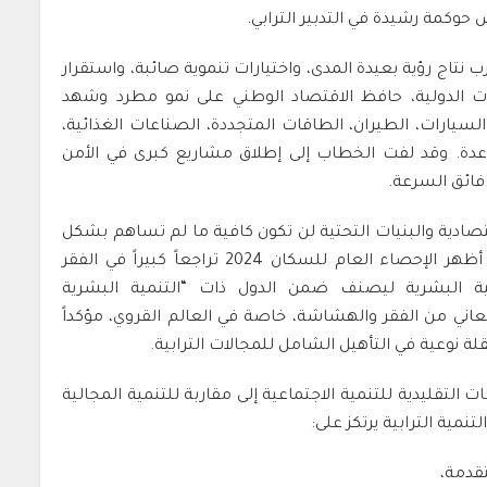
 حوكمة رشيدة في التدبير الترابي.
 نتاج رؤية بعيدة المدى، واختيارات تنموية صائبة، واستقرار
 الدولية، حافظ الاقتصاد الوطني على نمو مطرد وشهد
رات، الطيران، الطاقات المتجددة، الصناعات الغذائية،
عدة. وقد لفت الخطاب إلى إطلاق مشاريع كبرى في الأمن
 فائق السرعة.
اقتصادية والبنيات التحتية لن تكون كافية ما لم تساهم بشكل
ملموس في تحسين ظروف عيش المواطنين، حيث أظهر الإحصاء العام للسكان 2024 تراجعاً كبيراً في الفقر
مية البشرية ليصنف ضمن الدول ذات “التنمية البشرية
تعاني من الفقر والهشاشة، خاصة في العالم القروي، مؤكداً
ة نوعية في التأهيل الشامل للمجالات الترابية.
ت التقليدية للتنمية الاجتماعية إلى مقاربة للتنمية المجالية
نمية الترابية يرتكز على:
قدمة،