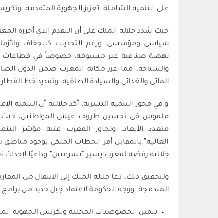
على التنمية الشاملة، تعزيز الجهوية المتقدمة، وتكريس
حيث شدد جلالة الملك على أن التقدم الذي أحرزه المغرب
سياسي ومؤسسي. ورغم التحديات كالجفاف والأزمات
نهضة صناعية غير مسبوقة، خصوصاً في قطاعات السيا
والسياحة، مما عزز مكانة المغرب ضمن الدول الصا
المائي والغذائي والسيادة الطاقية، وتمديد خط القطار
و في محور التنمية البشرية، أكد جلالته أن التنمية ال
متعدد الأبعاد، وتجاوز المغرب عتبة مؤشر التن
العالية”.بالمقابل أقر الخطاب الملكي بوجود مناطق 
جلالته رفضه لمغرب يسير “بسرعتين” وداعيًا لإحداث نقل
ولتحقيق ذلك، دعا جلالة الملك إلى الانتقال من المقاربا
المندمجة. ووجه الحكومة لاعتماد جيل جديد من برامج الت
تثمين الخصوصيات المحلية وتكريس الجهوية المت