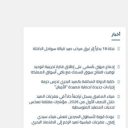
أخبار
نجاة 18 بحاراً إثر غرق مركب صيد قبالة سواحل الداخلة
إجماع مهني بآسفي على إطلاق فترة تجريبية لتوحيد
توقيت افتتاح سوق السمك مع باقي أسواق المملكة
كتابة الدولة المكلفة بالصيد البحري تدرس حزمة
إجراءات جديدة لحماية مصيدة “الأربيان”
ميناء المضيق يسجل تراجعاً حاداً في مفرغات الصيد
خلال النصف الأول من 2026.. مؤشرات مقلقة تعكس
تحديات المصايد المتوسطية
عودة قوية لأسطول السردين تنعش ميناء سيدي
إفني.. مفرغات قياسية تعيد الزخم إلى الاقتصاد البحري