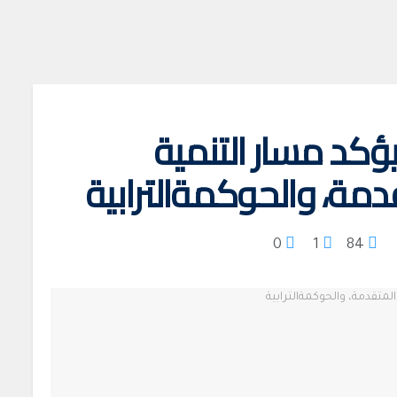
كد مسار التنمية
دمة، والحوكمةالترابية
0
1
84