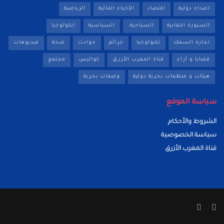
اصداء دولية
اقتصاد
الأحياء المائية
الرياضية
السبورة النقابية
السياحية.
السياسية
ايكولوجيا
تجارة السمك
تكنولوجيا
جرائم
حوادث
صحة
فيديوهات
قضايا و آراء
قناة المغرب الأزرق
كواليس
مجتمع
هيئات و منظمات بحرية دولية
وصفات بحرية
سياسة الموقع
الشروط والأحكام
سياسة الخصوصية
قناة المغرب الأزرق