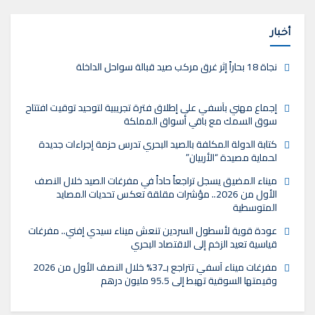
أخبار
نجاة 18 بحاراً إثر غرق مركب صيد قبالة سواحل الداخلة
إجماع مهني بآسفي على إطلاق فترة تجريبية لتوحيد توقيت افتتاح
سوق السمك مع باقي أسواق المملكة
كتابة الدولة المكلفة بالصيد البحري تدرس حزمة إجراءات جديدة
لحماية مصيدة “الأربيان”
ميناء المضيق يسجل تراجعاً حاداً في مفرغات الصيد خلال النصف
الأول من 2026.. مؤشرات مقلقة تعكس تحديات المصايد
المتوسطية
عودة قوية لأسطول السردين تنعش ميناء سيدي إفني.. مفرغات
قياسية تعيد الزخم إلى الاقتصاد البحري
مفرغات ميناء آسفي تتراجع بـ37% خلال النصف الأول من 2026
وقيمتها السوقية تهبط إلى 95.5 مليون درهم