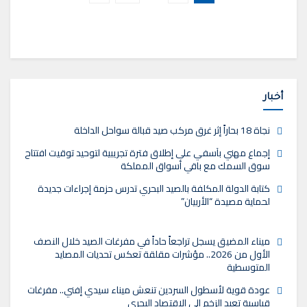
أخبار
نجاة 18 بحاراً إثر غرق مركب صيد قبالة سواحل الداخلة
إجماع مهني بآسفي على إطلاق فترة تجريبية لتوحيد توقيت افتتاح
سوق السمك مع باقي أسواق المملكة
كتابة الدولة المكلفة بالصيد البحري تدرس حزمة إجراءات جديدة
لحماية مصيدة “الأربيان”
ميناء المضيق يسجل تراجعاً حاداً في مفرغات الصيد خلال النصف
الأول من 2026.. مؤشرات مقلقة تعكس تحديات المصايد
المتوسطية
عودة قوية لأسطول السردين تنعش ميناء سيدي إفني.. مفرغات
قياسية تعيد الزخم إلى الاقتصاد البحري