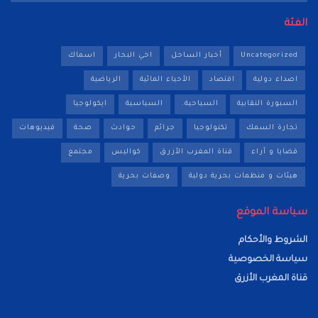
الفئة
Uncategorized
أخبار الساحل
اخي البحار
اسماك
اصداء دولية
اقتصاد
الأحياء المائية
الرياضية
السبورة النقابية
السياحية.
السياسية
ايكولوجيا
تجارة السمك
تكنولوجيا
جرائم
حوادث
صحة
فيديوهات
قضايا و آراء
قناة المغرب الأزرق
كواليس
مجتمع
هيئات و منظمات بحرية دولية
وصفات بحرية
سياسة الموقع
الشروط والأحكام
سياسة الخصوصية
قناة المغرب الأزرق