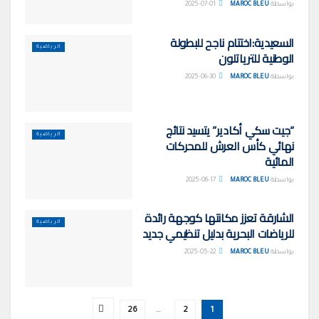
بواسطة
MAROC BLEU
2025-07-01
السعيدية:اختتام ناجح للبطولة
الرياضية
الوطنية للترياتلون
بواسطة
MAROC BLEU
2025-06-30
“جيت سكي أكادير” يتسيد نتائج
الرياضية
نهائي كأس العرش للمحركات
المائية
بواسطة
MAROC BLEU
2025-06-17
الشارقة تعزز مكانتها كوجهة رائدة
الرياضية
للرياضات البحرية بدليل تنظيمي جديد
بواسطة
MAROC BLEU
2025-05-22
26
…
2
1