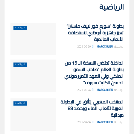
الرياضية
بطولة “سويم فور لايف ماسترز”
الرياضية
تعزز جاهزية أبوظبي لاستضافة
الألعاب العالمية
بواسطة
MAROC BLEU
2025-09-29
الداخلة تحتضن النسخة الـ 15 من
الرياضية
بطولة العالم “صاحب السمو
الملكي ولي العهد الأمير مولاي
الحسن للكايت سورف”
بواسطة
MAROC BLEU
2025-09-24
المنتخب المغربي يتألق في البطولة
الرياضية
العربية لألعاب الماء ويحصد 83
ميدالية
بواسطة
MAROC BLEU
2025-09-06