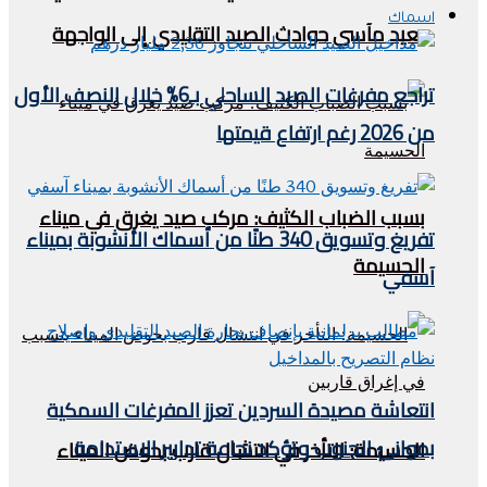
اسماك
يعيد مآسي حوادث الصيد التقليدي إلى الواجهة
تراجع مفرغات الصيد الساحلي بـ6% خلال النصف الأول
من 2026 رغم ارتفاع قيمتها
بسبب الضباب الكثيف: مركب صيد يغرق في ميناء
تفريغ وتسويق 340 طنًا من أسماك الأنشوبة بميناء
الحسيمة
آسفي
انتعاشة مصيدة السردين تعزز المفرغات السمكية
بموانئ الجنوب وتؤكد نجاعة تدابير الاستدامة
الحسيمة: التأخر في انتشال قارب بحوض الميناء