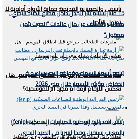
بآسفي والصويرية القديمة: حماية الأرواح أولوية لا
15 مليار سنتيم تثير الجدل داخل قطاع الصيد البحري..
تحتمل التأجيل
مطالب بالكشف عن مآل عائدات “الحوت بثمن
معقول”
تراجع أسعار السمك وفواكه البحر يساهم في
مفرغات الطحالب تتراجع قبل انطلاق الموسم.. هل
انخفاض مؤشر الأسعار خلال ماي 2026
تعكس الأرقام أزمة أم مجرد أثر للموسمية؟
اقتصاد
رئيس الفدرالية الوطنية للصناعات السمكية (fenip)
بالمغرب يستقبل وفدا ليبيريا في الصيد البحري .