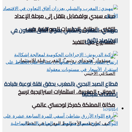
ميناء سيدي بولفضايل ينتقل إلى مرحلة الإعداد
التقني.. انطلاق الدراسات الجيوتقنية يقرب
مهيدي: المغرب والشيلي يعززان آفاق التعاون في
الاقتصاد الأزرق
المشروع من التنفيذ
قطاع الصيد البحري بالمغرب يحقق نقلة نوعية بقيادة
الموانئ المغربية.. استثمارات استراتيجية ترسخ
إصلاحات هيكلية
مكانة المملكة كمركز لوجستي عالمي
ايكولوجيا