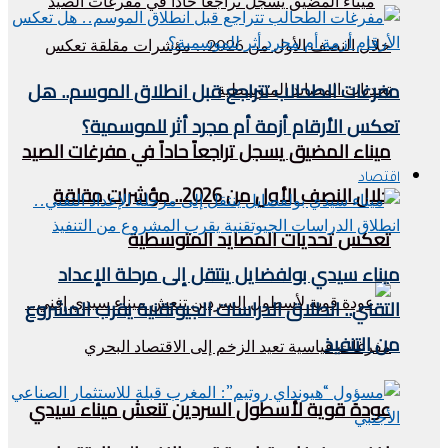
مفرغات الطحالب تتراجع قبل انطلاق الموسم.. هل
تعكس الأرقام أزمة أم مجرد أثر للموسمية؟
ميناء المضيق يسجل تراجعاً حاداً في مفرغات الصيد
اقتصاد
خلال النصف الأول من 2026.. مؤشرات مقلقة
تعكس تحديات المصايد المتوسطية
ميناء سيدي بولفضايل ينتقل إلى مرحلة الإعداد
التقني.. انطلاق الدراسات الجيوتقنية يقرب المشروع
من التنفيذ
عودة قوية لأسطول السردين تنعش ميناء سيدي