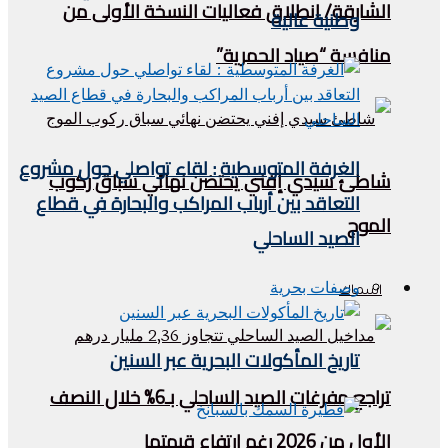
الشارقة/ انطلاق فعاليات النسخة الأولى من
وطنية عالية
منافسة “صياد الحمرية”
الغرفة المتوسطية : لقاء تواصلي حول مشروع
شاطئ سيدي إفني يحتضن نهائي سباق ركوب
التعاقد بين أرباب المراكب والبحارة في قطاع
الموج
الصيد الساحلي
وصفات بحرية
اسماك
تاريخ المأكولات البحرية عبر السنين
تراجع مفرغات الصيد الساحلي بـ6% خلال النصف
الأول من 2026 رغم ارتفاع قيمتها