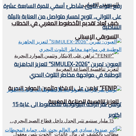
رفع اللواء الأزرق بشاطئ آسفي للمرة السابعة عشرة
على التوالي.. تتويج لمسار متواصل من العناية بالبيئة
كيف يُعاد تقديم الأخطبوط المغربي في الخطاب
الساحلية
التسويقي الإسباني
العيون: تمرين “SIMULEX-2026” لتعزيز الجاهزية
الوطنية في مواجهة مخاطر التلوث البحري
“FENIP” تراهن على الابتكار وتثمين الموارد البحرية
لتعزيز تنافسية الصناعة المغربية
تونس تقر الراحة البيولوجية للأخطبوط الى غاية 15
اكتوبر