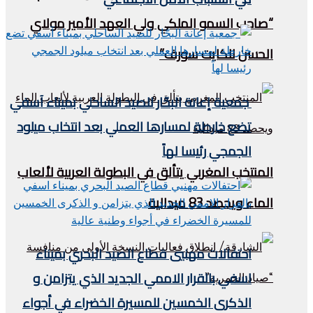
“صاحب السمو الملكي ولي العهد الأمير مولاي
الحسن للكايت سورف”
جمعية إعانة البحّار للصيد الساحلي بميناء آسفي
تضع خارطة لمسارها العملي بعد انتخاب ميلود
الجمجي رئيسا لهاً
المنتخب المغربي يتألق في البطولة العربية لألعاب
الماء ويحصد 83 ميدالية
احتفالات مهنيي قطاع الصيد البحري بميناء
اسفي بالقرار الاممي الجديد الذي يتزامن و
الذكرى الخمسين للمسيرة الخضراء في أجواء