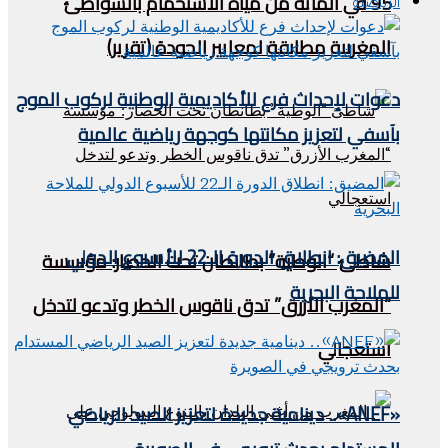
95 في المائة من مياه الاستحمام بالشواطئ
الرياضية
المغربية مطابقة لمعايير الجودة (تقرير)
دعوات لإحداث فرع للأكاديمية الوطنية لركوب الموج
بآسفي لتعزيز مكانتها كوجهة رياضية عالمية
المضيق: انطلاق الدورة الـ22 للأسبوع الدولي
شاطئ “الوطية” بطانطان تحت الحصار: مؤسسة
للملاحة البحرية
“المغرب الأزرق” تدق ناقوس الخطر وتدعو لتدخل
استعجالي
«ANEF».. دينامية جديدة لتعزيز الصيد الرياضي