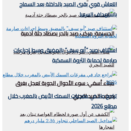
انتعاش قوي بقرى الصيد بالداخلة بعد السماح
باستهداف السيبيا
الحسيمة: مركب صيد بالجر يصطاد جثة آدمية
استئناف صيد “أبو سيف” بالمضيق وسط إجراءات
صارمة لحماية الثروة السمكية
ميناء أسفي: سوء الأحوال الجوية تعجل بغرق
مركب للصيد البحري
تراجع حاد في مفرغات السمك الأبيض بالمغرب خلال
مطلع 2026