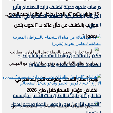
دراسات علمية حديثة تكشف تزايد الاهتمام بتأثير
15 مليار سنتيم تثير الجدل داخل قطاع الصيد البحري..
الجزيئات البلاستيكية الدقيقة المنتشرة في الغلاف
الجوي،
مطالب بالكشف عن مآل عائدات “الحوت بثمن
معقول”
95 في المائة من مياه الاستحمام بالشواطئ
المغربية مطابقة لمعايير الجودة (تقرير)
تراجع أسعار السمك وفواكه البحر يساهم في
انخفاض مؤشر الأسعار خلال ماي 2026
شاطئ “الوطية” بطانطان تحت الحصار: مؤسسة
“المغرب الأزرق” تدق ناقوس الخطر وتدعو لتدخل