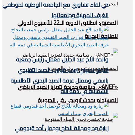
في لقاء تشاوري مع الجامعة الوطنية لموظفي
الغرف المهنية وجامعاتها
المضيق: انطلاق الدورة الـ22 للأسبوع الدولي
للملاحة البحرية
والدة الأخ عبد الجليل مغفل، رئيس جمعية
النجاح لمهني ارباب قوارب الصيد التقليدي
باسفي وممثل غرفة الصيد البحري الأطلسية
«ANEF».. دينامية جديدة لتعزيز الصيد الرياضي
الشمالية في ذمة الله
المستدام بحدث ترويجي في الصويرة
زيارة ود ومجالة للحاج بوجمل أحد قيدومي