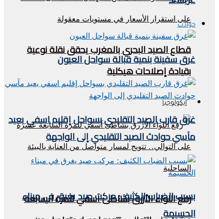
حوادث
قطاع الصيد البحري بالمغرب يحقق نقلة نوعية
غرق سفينة بنمية قبالة سواحل العيون
بقيادة إصلاحات هيكلية
ايكولوجيا
غرق قارب الصيد التقليدي بسواحل إقليم اسفي يعيد
مآسي حوادث الصيد التقليدي إلى الواجهة
بسبب الضباب الكثيف: مركب صيد يغرق في ميناء
رفع اللواء الأزرق بشاطئ آسفي للمرة السابعة
الحسيمة