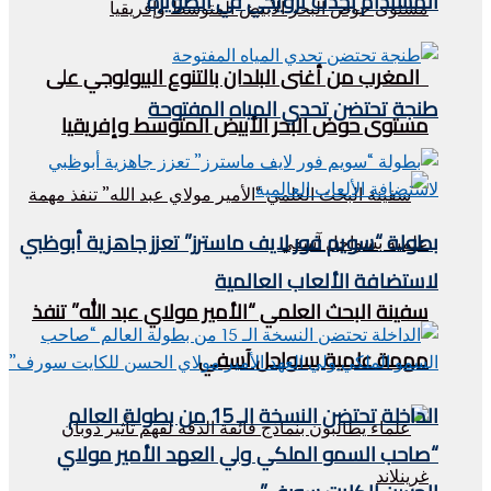
المستدام بحدث ترويجي في الصويرة
المغرب من أغنى البلدان بالتنوع البيولوجي على
طنجة تحتضن تحدي المياه المفتوحة
مستوى حوض البحر الأبيض المتوسط وإفريقيا
بطولة “سويم فور لايف ماسترز” تعزز جاهزية أبوظبي
لاستضافة الألعاب العالمية
سفينة البحث العلمي “الأمير مولاي عبد الله” تنفذ
مهمة علمية بسواحل آسفي
الداخلة تحتضن النسخة الـ 15 من بطولة العالم
“صاحب السمو الملكي ولي العهد الأمير مولاي