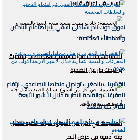
يتسبب في إغراق قاربين
نفوق حوت نادر بشاطئ آسفي يثير اهتمام الباحثين
والسلطات المختصة
الحسيمة: حادث مميت يفسد متعة الصيد بالقصبة
و البحث جار عن الضحية
القشريات بالمغرب تواصل منحاها التصاعدي.. ارتفاع
المفرغات والقيمة التجارية خلال الأشهر الأربعة
الأولى من 2026
الحسيمة: في أقل من أسبوع، شباك الصيد تنتشل
جثة آدمية في عرض البحر