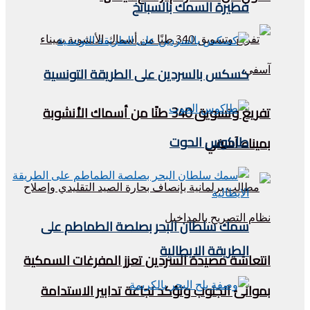
فطيرة السمك بالسبانخ
كسكس بالسردين على الطريقة التونسية
تفريغ وتسويق 340 طنًا من أسماك الأنشوبة
طاكوس الحوت
بميناء آسفي
سمك سلطان البحر بصلصة الطماطم على
الطريقة الايطالية
انتعاشة مصيدة السردين تعزز المفرغات السمكية
بموانئ الجنوب وتؤكد نجاعة تدابير الاستدامة