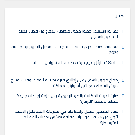
أخبار
عقا نور السعيد.. حضور مهني متواصل للدفاع عن قضايا الصيد
التقليدي بآسفي
مندوبية الصيد البحري بآسفي تفتح باب التسجيل البحري برسم سنة
2026
نجاة 18 بحاراً إثر غرق مركب صيد قبالة سواحل الداخلة
إجماع مهني بآسفي على إطلاق فترة تجريبية لتوحيد توقيت افتتاح
سوق السمك مع باقي أسواق المملكة
كتابة الدولة المكلفة بالصيد البحري تدرس حزمة إجراءات جديدة
لحماية مصيدة “الأربيان”
ميناء المضيق يسجل تراجعاً حاداً في مفرغات الصيد خلال النصف
الأول من 2026.. مؤشرات مقلقة تعكس تحديات المصايد
المتوسطية