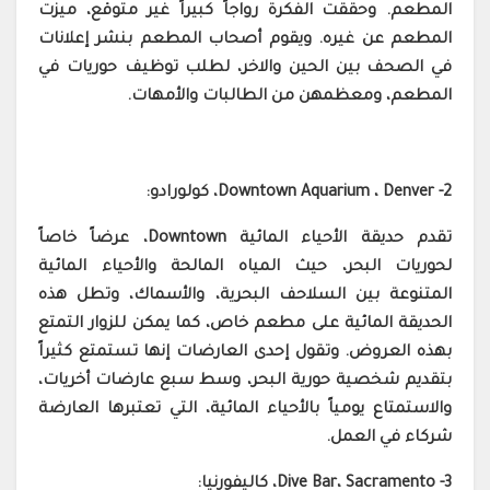
المطعم. وحققت الفكرة رواجاً كبيراً غير متوقع، ميزت
المطعم عن غيره. ويقوم أصحاب المطعم بنشر إعلانات
في الصحف بين الحين والاخر، لطلب توظيف حوريات في
المطعم، ومعظمهن من الطالبات والأمهات.
2- Downtown Aquarium ، Denver، كولورادو:
تقدم حديقة الأحياء المائية Downtown، عرضاً خاصاً
لحوريات البحر، حيث المياه المالحة والأحياء المائية
المتنوعة بين السلاحف البحرية، والأسماك، وتطل هذه
الحديقة المائية على مطعم خاص، كما يمكن للزوار التمتع
بهذه العروض. وتقول إحدى العارضات إنها تستمتع كثيراً
بتقديم شخصية حورية البحر، وسط سبع عارضات أخريات،
والاستمتاع يومياً بالأحياء المائية، التي تعتبرها العارضة
شركاء في العمل.
3- Dive Bar، Sacramento، كاليفورنيا: