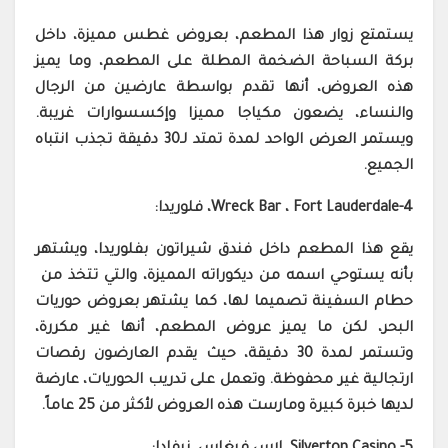
يستمتع زوار هذا المطعم، بعروض غطس مميزة، داخل
بركة السباحة الضخمة المطلة على المطعم، وما يميز
هذه العروض، أنها تقدم بواسطة عارضين من الرجال
والنساء، يضعون مكياجا مميزا وإكسسوارات غريبة.
ويستمر العرض الواحد لمدة تمتد لـ30 دقيقة تجذب انتباه
الجميع.
4-Wreck Bar ، Fort Lauderdale، فلوريدا:
يقع هذا المطعم داخل فندق شيراتون بفلوريدا، ويشتهر
بأنه يستوحي اسمه من ديكوراته المميزة، والتي تتخذ من
حطام السفينة تصميما لها، كما يشتهر بعروض حوريات
البحر، لكن ما يميز عروض المطعم، أنها غير مكررة،
وتستمر لمدة 30 دقيقة، حيث يقدم العارضون رقصات
ارتجالية غير محفوظة. وتعمل على تدريب الحوريات، عارضة
لديها خبرة كبيرة ومارست هذه العروض لأكثر من 25 عاماً.