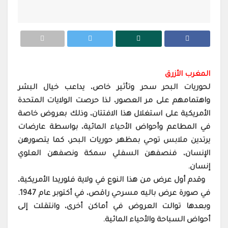
المغرب الأزرق
لحوريات البحر سحر وتأثير خاص، يداعب خيال البشر
واهتمامهم على مر العصور، لذا حرصت الولايات المتحدة
الأمريكية على استغلال هذا الافتتان، وذلك بعروض خاصة
في المطاعم وأحواض الأحياء المائية،
بواسطة عارضات
يرتدين ملابس توحي بمظهر حوريات البحر، كما يتصورهن
الإنسان، فنصفهن السفلي سمكة ونصفهن العلوي
إنسان.
وقدم أول عرض من هذا النوع في ولاية فلوريدا الأمريكية،
في صورة عرض باليه مسرحي راقص، في أكتوبر عام 1947.
وبعدها توالت العروض في أماك
ن أخرى، وانتقلت إلى
أحواض السباحة والأحياء المائية.