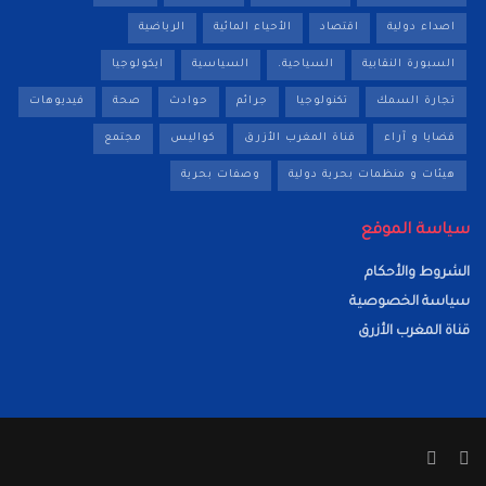
اصداء دولية
اقتصاد
الأحياء المائية
الرياضية
السبورة النقابية
السياحية.
السياسية
ايكولوجيا
تجارة السمك
تكنولوجيا
جرائم
حوادث
صحة
فيديوهات
قضايا و آراء
قناة المغرب الأزرق
كواليس
مجتمع
هيئات و منظمات بحرية دولية
وصفات بحرية
سياسة الموقع
الشروط والأحكام
سياسة الخصوصية
قناة المغرب الأزرق