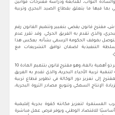
لسادة النواب، لمتابعة ودراسة مقترحات قوانين
 بما فيها ما يتعلق بقطاع الصيد البحري وتربية
اش، مقترح قانون يقضي بتغيير وتتميم القانون رقم
لبحري، والذي تقدم به الفريق الحركي. وقد تقرر عدم
ر التوصل بموقف الحكومة الرسمي بشأنه. يعكس هذا
سلطة التنفيذية لضمان توافق التشريعات مع
.
كما تضمن جدول أعمال اللجنة مقترح قانون آخر ذو أهمية بالغة، وهو مقترح قانون بتتميم المادة 10
وكالة الوطنية لتنمية تربية الأحياء البحرية، والذي تقدم به الفريق
قترح إلى تعزيز دور الوكالة في تطوير قطاع تربية
زيادة الإنتاج السمكي وتنويع مصادر الثروة البحرية،
 المستمرة لتعزيز مكانته كقوة بحرية إقليمية
 أساسيًا للاقتصاد الوطني، ويوفر فرص عمل مباشرة