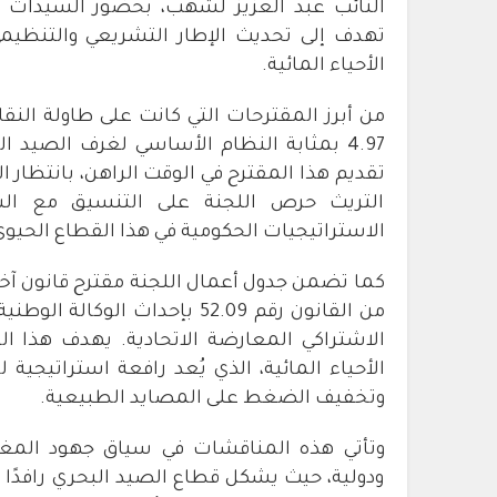
النائب عبد العزيز لشهب،
بحضور السيدات وا
تهدف إلى تحديث الإطار التشريعي والتنظيمي
الأحياء المائية.
من أبرز المقترحات التي كانت على طاولة النق
4.97 بمثابة النظام الأساسي لغرف الصيد ا
تقديم هذا المقترح في الوقت الراهن، بانتظا
التريث حرص اللجنة على التنسيق مع ال
الاستراتيجيات الحكومية في هذا القطاع الحيوي
من القانون رقم 52.09 بإحداث ال
الاشتراكي المعارضة الاتحادية. يهدف هذا الم
الأحياء المائية، الذي يُعد رافعة استراتيجية ل
وتخفيف الضغط على المصايد الطبيعية.
وتأتي هذه المناقشات في سياق جهود المغرب
ودولية، حيث يشكل قطاع الصيد البحري رافدًا