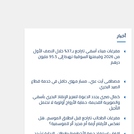
أخبار
مفرغات ميناء آسفي تتراجع بـ37% خلال النصف الأول
من 2026 وقيمتها السوقية تهبط إلى 95.5 مليون
درهم
مصطفى آيت عبي.. مسار مهني حافل في خدمة قطاع
الصيد البحري
كمال صبري يجدد الدعوة لتعزيز الإنقاذ البحري بآسفي
والصويرية القديمة: حماية الأرواح أولوية لا تحتمل
التأجيل
مفرغات الطحالب تتراجع قبل انطلاق الموسم.. هل
تعكس الأرقام أزمة أم مجرد أثر للموسمية؟
اقتراب استنفاد حصة الأخطبوط بطنطان.. الإدارة تشدد