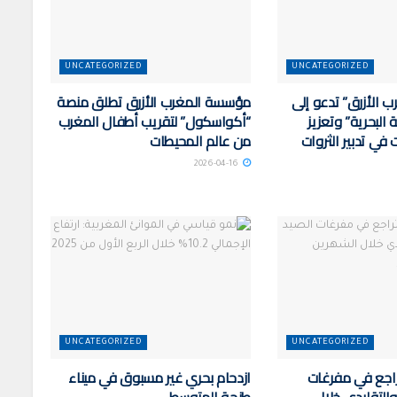
UNCATEGORIZED
UNCATEGORIZED
 الأزرق” تدعو إلى
مؤسسة المغرب الأزرق تطلق منصة
البحرية” وتعزيز
“أكواسكول” لتقريب أطفال المغرب
في تدبير الثروات
من عالم المحيطات
2026-04-16
UNCATEGORIZED
UNCATEGORIZED
راجع في مفرغات
ازدحام بحري غير مسبوق في ميناء