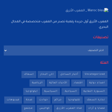
المغرب الأزرق أول جريدة رقمية تصدر من المغرب متخصصة في المجال
البحري.
تصنيفات
تصنيفات
الفئة
Uncategorized
أخبار الساحل
اخي البحار
اسماك
اصداء دولية
اقتصاد
الأحياء المائية
الرياضية
السبورة النقابية
السياحية.
السياسية
ايكولوجيا
تجارة السمك
تكنولوجيا
جرائم
حوادث
صحة
فيديوهات
قضايا و آراء
قناة المغرب الأزرق
كواليس
مجتمع