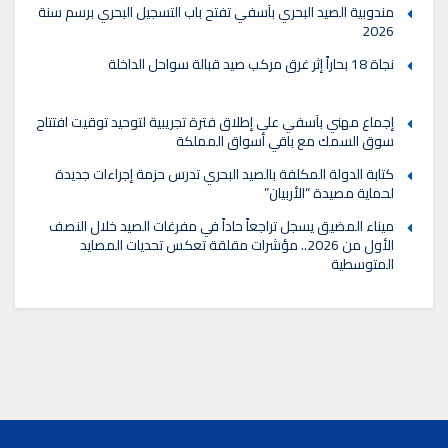
مندوبية الصيد البحري بآسفي تفتح باب التسجيل البحري برسم سنة
2026
نجاة 18 بحاراً إثر غرق مركب صيد قبالة سواحل الداخلة
إجماع مهني بآسفي على إطلاق فترة تجريبية لتوحيد توقيت افتتاح
سوق السمك مع باقي أسواق المملكة
كتابة الدولة المكلفة بالصيد البحري تدرس حزمة إجراءات جديدة
لحماية مصيدة “الأربيان”
ميناء المضيق يسجل تراجعاً حاداً في مفرغات الصيد خلال النصف
الأول من 2026.. مؤشرات مقلقة تعكس تحديات المصايد
المتوسطية