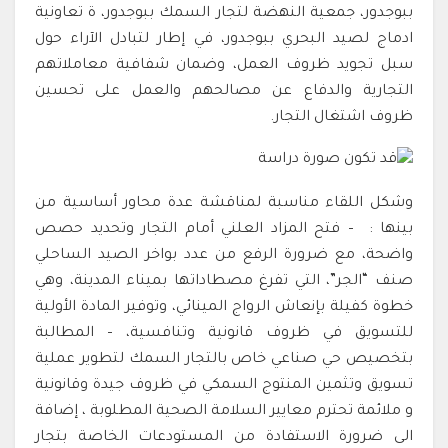
ببوجدور، جمعية النهضة لتجار السمك ببوجدور، ة تعاونية
ادماج لصيد البحري ببوجدور، في إطار لتبادل الآراء حول
سبل تجويد ظروف العمل، وضمان شفافية معاملاتهم
التجارية والدفاع عن مصالحهم والعمل على تحسين
ظروف اشتغال التجار.
وشكل اللقاء مناسبة لمناقشة عدة محاور أساسية من
بينها : – فتح المزاد العلني أمام التجار وتحديد حصص
واضحة، مع ضرورة الرفع من عدد بواخر الصيد الساحلي
صنف “الجر”، التي تفرغ مصطاداتها بميناء المدينة، وهي
خطوة كفيلة بإنعاش الرواج المينائي، وتوفير المادة الأولية
للتسويق في ظروف قانونية وتنافسية، – المطالبة
بتخصيص حي صناعي خاص بالتجار السمك لتطوير عملية
تسويق وتثمين المنتوج السمكي في ظروف جيدة وقانونية
و ملائمة تحترم معايير السلامة الصحية المطلوبة ، إضافة
الى ضرورة الاستفادة من المستودعات الخاصة بتجار