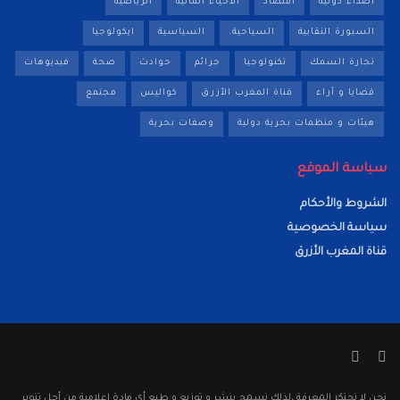
اصداء دولية
اقتصاد
الأحياء المائية
الرياضية
السبورة النقابية
السياحية.
السياسية
ايكولوجيا
تجارة السمك
تكنولوجيا
جرائم
حوادث
صحة
فيديوهات
قضايا و آراء
قناة المغرب الأزرق
كواليس
مجتمع
هيئات و منظمات بحرية دولية
وصفات بحرية
سياسة الموقع
الشروط والأحكام
سياسة الخصوصية
قناة المغرب الأزرق
نحن لا نحتكر المعرفة ،لذلك نسمح بنشر و توزيع و طبع أي مادة إعلامية من أجل تنوير