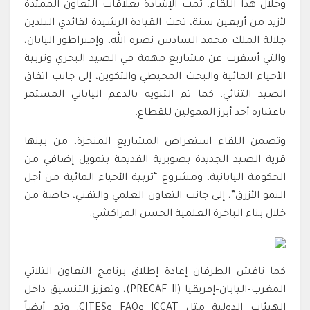
وخلال هذا اللقاء، تمت الإشادة بعلاقات التعاون الممتدة
لأزيد من أربعين سنة، تحث القيادة الرشيدة لقائدي البلدين
جلالة الملك محمد السادس نصره الله، وإمبراطور اليابان،
والتي أسفرت عن مشاريع مهمة في الصيد البحري وتربية
الأحياء المائية والبحث المحيطي والتكوين، إلى جانب اتفاق
الصيد الثنائي. كما تم التنويه بالدعم الياباني المستمر
باعتباره أحد أبرز الممولين للقطاع.
وتضمن اللقاء استعراض المشاريع المنجزة، من بينها
قرية الصيد الجديدة بصويرية القديمة بتمويل إضافي من
الحكومة اليابانية، ومشروع “تربية الأحياء المائية من أجل
النمو الأزرق”، إلى جانب التعاون العلمي والتقني، خاصة من
خلال بناء الباخرة العلمية الحسن المراكشي.
كما ناقش الطرفان إعادة إطلاق برنامج التعاون الثلاثي
المغرب–اليابان–إفريقيا (PRECAF II)، وتعزيز التنسيق داخل
الهيئات الدولية مثل ICCAT وFAO وCITES. وتم أيضاً