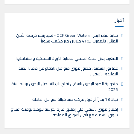
أخبار
تحلية مياه البحر.. «OCP Green Water» تعيد رسم خريطة الأمن
المائي بالمغرب بـ410 ملايين متر مكعب سنوياً
المغرب يعزز البحث العلمي لحماية الثروة السمكية واستدامتها
عقا نور السعيد.. حضور مهني متواصل للدفاع عن قضايا الصيد
التقليدي بآسفي
مندوبية الصيد البحري بآسفي تفتح باب التسجيل البحري برسم سنة
2026
نجاة 18 بحاراً إثر غرق مركب صيد قبالة سواحل الداخلة
إجماع مهني بآسفي على إطلاق فترة تجريبية لتوحيد توقيت افتتاح
سوق السمك مع باقي أسواق المملكة