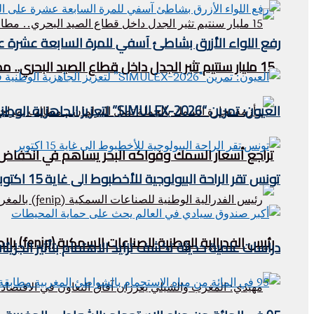
رفع اللواء الأزرق بشاطئ آسفي للمرة السابعة عشرة على 
15 مليار سنتيم تثير الجدل داخل قطاع الصيد البحري.. مطالب بالكشف عن مآل عائدات “الحوت بثمن معقول”
العيون: تمرين “SIMULEX-2026” لتعزيز الجاهزية الوطنية في مواجهة مخاطر التلوث البحري
تراجع أسعار السمك وفواكه البحر يساهم في انخفاض مؤش
تونس تقر الراحة البيولوجية للأخطبوط الى غاية 15 اكتوبر
رئيس الفدرالية الوطنية للصناعات السمكية (fenip) بالمغرب يستقبل وفدا ليبيريا في الصيد البحري .
دراسات علمية حديثة تكشف تزايد الاهتمام بتأثير الجزيئ