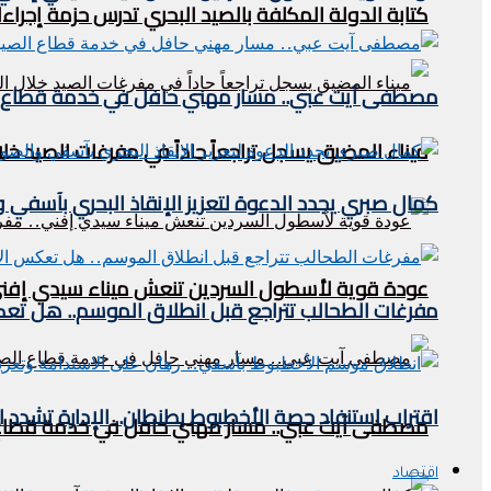
كتابة الدولة المكلفة بالصيد البحري تدرس حزمة إجراءا
مصطفى آيت عبي.. مسار مهني حافل في خدمة قطاع ا
ميناء المضيق يسجل تراجعاً حاداً في مفرغات الصيد خلال النصف الأول من 2026.. مؤشرات مقل
كمال صبري يجدد الدعوة لتعزيز الإنقاذ البحري بآسفي وا
عودة قوية لأسطول السردين تنعش ميناء سيدي إفني.. 
مفرغات الطحالب تتراجع قبل انطلاق الموسم.. هل تعكس
اقتراب استنفاد حصة الأخطبوط بطنطان.. الإدارة تشدد القيود وتحدد
مصطفى آيت عبي.. مسار مهني حافل في خدمة قطاع 
اقتصاد