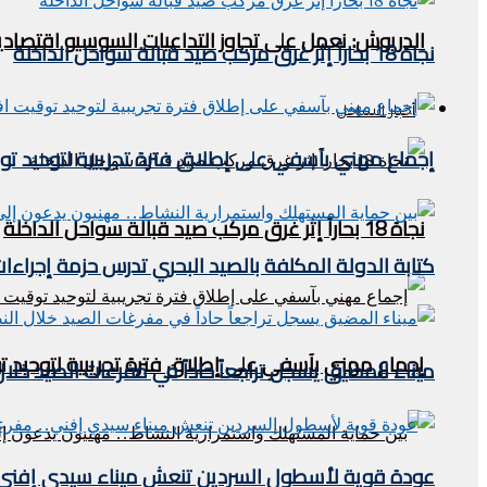
الدريوش: نعمل على تجاوز التداعيات السوسيو اقتصادية
نجاة 18 بحاراً إثر غرق مركب صيد قبالة سواحل الداخلة
أخبار الساحل
إجماع مهني بآسفي على إطلاق فترة تجريبية لتوحيد 
نجاة 18 بحاراً إثر غرق مركب صيد قبالة سواحل الداخلة
كتابة الدولة المكلفة بالصيد البحري تدرس حزمة إجراءات
إجماع مهني بآسفي على إطلاق فترة تجريبية لتوحيد
ميناء المضيق يسجل تراجعاً حاداً في مفرغات الصيد خلال النصف الأول من 2026.. مؤشرات مقلقة
عودة قوية لأسطول السردين تنعش ميناء سيدي إفني.. م