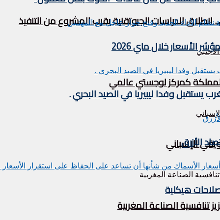
. انطلاق الدراسات الجيوتقنية يقرب المشروع من التنفيذ
 الأسعار خلال ماي 2026
ة المملكة كمركز لوجستي عالمي
اد الأزرق
ويقي الإسباني
صلاحات هيكلية