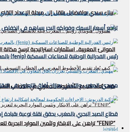
ميناء سيدي بولفضايل ينتقل إلى مرحلة الإعداد التقني.
تراجع أسعار السمك وفواكه البحر يساهم في انخفاض مؤشر
الموانئ المغربية.. استثمارات استراتيجية ترسخ مكان
رئيس الفدرالية الوطنية للصناعات السمكية (fenip) بالمغرب يستقبل وفدا ليبيريا في الصيد البحري .
مهيدي: المغرب والشيلي يعززان آفاق التعاون في الاقتص
كيف يُعاد تقديم الأخطبوط المغربي في الخطاب التس
قطاع الصيد البحري بالمغرب يحقق نقلة نوعية بقيادة إ
“FENIP” تراهن على الابتكار وتثمين الموارد البحرية لتعزيز تنافسية الصناعة المغربية
ايكولوجيا