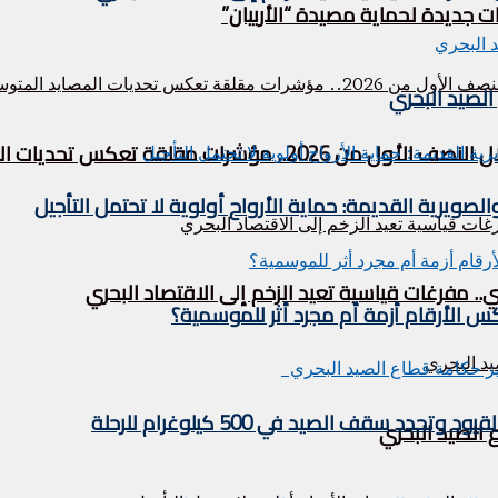
ت جديدة لحماية مصيدة “الأربيان”
لصيد البحري
قة تعكس تحديات المصايد المتوسطية
لصويرية القديمة: حماية الأرواح أولوية لا تحتمل التأجيل
مفرغات قياسية تعيد الزخم إلى الاقتصاد البحري
 الأرقام أزمة أم مجرد أثر للموسمية؟
 سقف الصيد في 500 كيلوغرام للرحلة
الصيد البحري