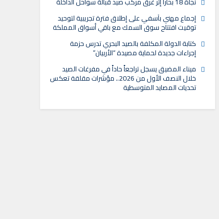
نجاة 18 بحاراً إثر غرق مركب صيد قبالة سواحل الداخلة
إجماع مهني بآسفي على إطلاق فترة تجريبية لتوحيد
توقيت افتتاح سوق السمك مع باقي أسواق المملكة
كتابة الدولة المكلفة بالصيد البحري تدرس حزمة
إجراءات جديدة لحماية مصيدة “الأربيان”
ميناء المضيق يسجل تراجعاً حاداً في مفرغات الصيد
خلال النصف الأول من 2026.. مؤشرات مقلقة تعكس
تحديات المصايد المتوسطية