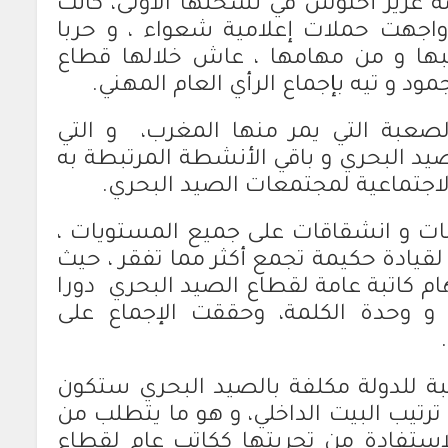
 عزيز أخنوش في نسحتها الأولى، كانت
واجهت حملات إعلامية شعواء ، و حربا
ا و من مهامها ، عاش خلالها قطاع
ود و تيه بإجماع الرأي العام المهني.
لصعبة التي يمر منها المغرب، و التي
د البحري و باقي الأنشطة المرتبطة به
الاجتماعية لمجتمعات الصيد البحري.
ت و انشقاقات على جميع المستويات ،
قيادة حكيمة تجمع أكثر مما تفقر ، حيث
ام كاتبة عامة لقطاع الصيد البحري دورا
و وحدة الكلمة، وحققت الإجماع على
تبة للدولة مكلفة بالصيد البحري ستكون
رتيب البيت الداخلي، و هو ما يتطلب من
الاستفادة من تجربتها ككاتب عام لقطاع