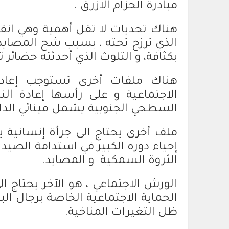
مبادرة الحزام الازرق .
هناك تحديات لا تقل أهمية وهي انق
الذي ترزح تحته ، بسبب شح المصايد و 
بكثافة، و التلوث الذي أحدثته حضائر ت
هناك ملفات أخرى تستوجب إعادة ا
الاجتماعية و على رأسها إعادة ا
السطحي الجنوبية يشمل مينائي الداخ
ملف أخرى يحتاج الى جرأة إنسانية 
إحياء دوره الكبير في استدامة الصي
الثروة السمكية و المصايد.
الورش الاجتماعي ، هو الآخر يحتاج 
الحماية الاجتماعية الخاصة برجال 
ظل التغيرات المناخية.