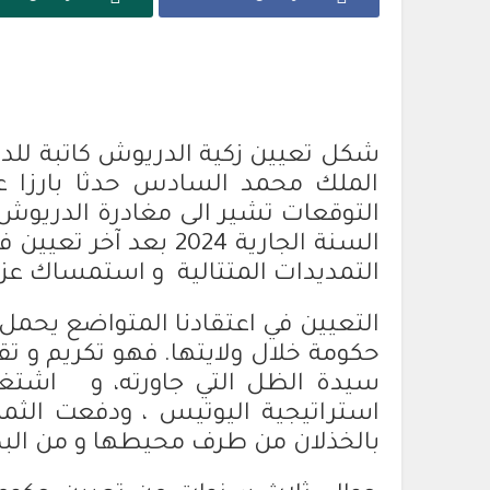
شكل تعيين زكية الدريوش كاتبة للد
الملك محمد السادس حدثا بارزا ع
التوقعات تشير الى مغادرة الدريوش
السنة الجارية 2024 بع
التمديدات المتتالية و استمساك عزي
التعيين في اعتقادنا المتواضع يحمل د
حكومة خلال ولايتها. فهو تكريم و تق
سيدة الظل التي جاورته، و اشتغل
استراتيجية اليوتيس ، ودفعت الثمن 
بالخذلان من طرف محيطها و من البط