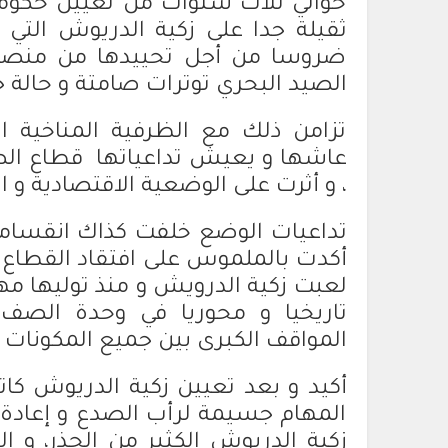
حوالي ثلاث سنوات من تعيين حكومة
ثقيلة جدا على زكية الدريوش التي 
ضروسا من أجل تحييدها من منصبه
الصيد البحري توترات صامتة و حالة جم
تزامن ذلك مع الظرفية المناخية ا
عاشها و يعيش تداعياتها قطاع الصي
، و أثرت على الوضعية الاقتصادية و 
تداعيات الوضع خلفت كذاك انقساما
أكدت بالملموس على افتقاد القطاع ل
لعبت زكية الدرويش و منذ توليها مه
تاريخيا و محوريا في وحدة الصف 
المواقف الكبرى بين جميع المكونات .
أكيد و بعد تعيين زكية الدريوش كا
المهام جسيمة لرأب الصدع و إعادة ت
زكية الدريوش الكثير من الحذر، و 