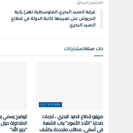
المنشور السابق
غرفة الصيد البحري المتوسطية تهنئ زكية
الدريوش على تعيينها كاتبة الدولة في قطاع
الصيد البحري
ذات صلة
المشاركات
قضايا و آراء
مهنيو قطاع الصيد البحري ، تبرعات
توضيح رسمي بش
ضحايا “الأحد الأسود” بباب الشعبة
المتداولة حول
في آسفي.. مطالب متجددة بكشف
“جبو الله”