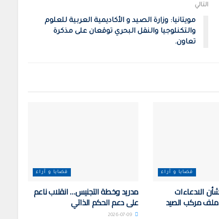
التالي
مويتانيا: وزارة الصيد و الأكاديمية العربية للعلوم
والتكنلوجيا والنقل البحري توقعان على مذكرة
تعاون.
قضايا و آراء
قضايا و آراء
أن الادعاءات
مدريد وخطة التجنيس… انقلاب ناعم
 ملف مركب الصيد
على دعم الحكم الذاتي
2026-07-09